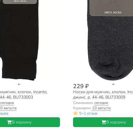
229 ₽
мужчин, хлопок, Incanto,
Носки для мужчин, хлопок, Inc
 44-46, BU733003
джинс, р. 44-46, BU733009
:
сегодня
Самовывоз:
сегодня
0 августа
Курьером:
10 августа
•
тзыва
5
1 отзыв
В корзину
В корзину