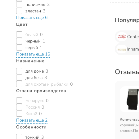
полиамид
3
эластан
3
Показать еще 6
Популя
Цвет
белый
0
Conte
черный
1
серый
1
Innam
Показать еще 16
Назначение
Отзывы
для дома
3
для бега
3
для охоты и рыбалки
0
Страна производства
Беларусь
0
Россия
0
Китай
0
Коммента
Показать еще 2
хороший,м
Особенности
хлопок.По 
вида.
тонкий
3