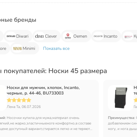
рные бренды
Diwari
Clever
Oemen
Incanto
К
ore
Minimi
Показать все
 покупателей: Носки 45 размера
Носки для мужчин, хлопок, Incanto,
Н
черные, р. 44-46, BU733003
т
Лена Та, 06.07.2026
Г
рий:
Носочки купила для мужа,материал очень
Преимущества:
ягкий,не жарко,эластичныеноге комфортно,в составе
добавлением син
цене доступный вариант,стирается легко и не теряют
ногу, и нога дыш