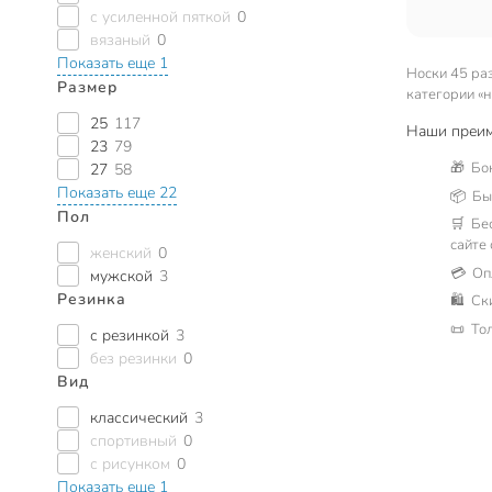
с усиленной пяткой
0
вязаный
0
Показать еще 1
Носки 45 ра
Размер
категории «н
25
117
Наши преим
23
79
🎁 Бо
27
58
Показать еще 22
📦 Быс
Пол
🛒 Бе
сайте
женский
0
💳 Оп
мужской
3
Резинка
🛍 Ск
📜 То
с резинкой
3
без резинки
0
Вид
классический
3
спортивный
0
с рисунком
0
Показать еще 1