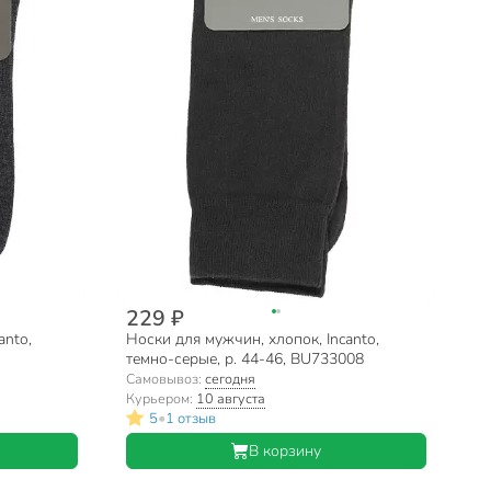
229 ₽
anto,
Носки для мужчин, хлопок, Incanto,
темно-серые, р. 44-46, BU733008
Самовывоз:
сегодня
Курьером:
10 августа
•
5
1 отзыв
В корзину