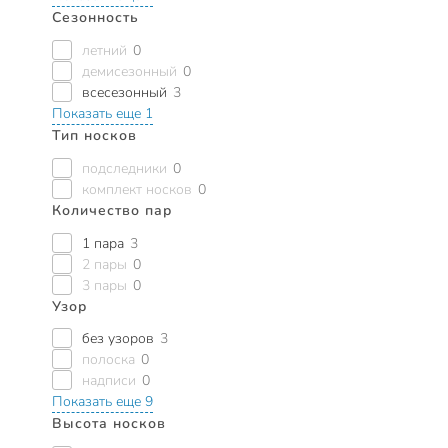
Сезонность
летний
0
демисезонный
0
всесезонный
3
Показать еще 1
Тип носков
подследники
0
комплект носков
0
Количество пар
1 пара
3
2 пары
0
3 пары
0
Узор
без узоров
3
полоска
0
надписи
0
Показать еще 9
Высота носков