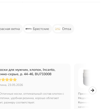
расная ветка
Брестские
Omsa
оски для мужчин, хлопок, Incanto,
Носки 
емно-серые, р. 44-46, BU733008
р. 44-
алина, 23.05.2026
Марина 
Отличные носки, оптимальный состав хлопок с
Преимущества:
Хорош
тетики, удобная резинка, хорошо облегают
Недостатки:
Не обнар
ит, размеру соответствует.
Комментарий:
Хорошие
качество хорошее, цена