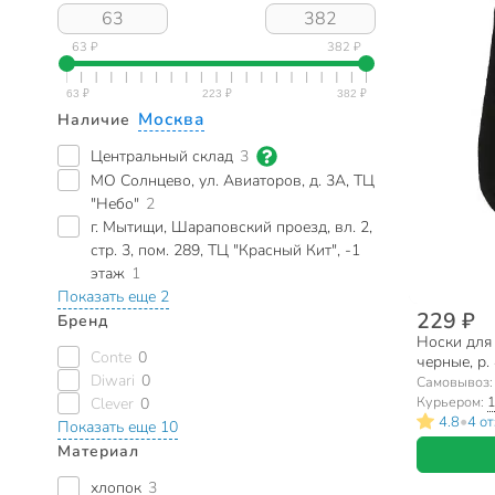
63 ₽
382 ₽
Москва
Наличие
Центральный склад
3
МО Солнцево, ул. Авиаторов, д. 3А, ТЦ
"Небо"
2
г. Мытищи, Шараповский проезд, вл. 2,
стр. 3, пом. 289, ТЦ "Красный Кит", -1
этаж
1
Показать еще 2
229 ₽
Бренд
Носки для 
Conte
0
черные, р.
Diwari
0
Самовывоз
Курьером:
1
Clever
0
•
4.8
4 о
Показать еще 10
Материал
хлопок
3