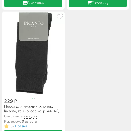
В корзину
В корзину
229 ₽
Носки для мужчин, хлопок,
Incanto, темно-серые, р. 44-46,
BU733008
Самовывоз:
сегодня
Курьером:
9 августа
5
1 отзыв
•