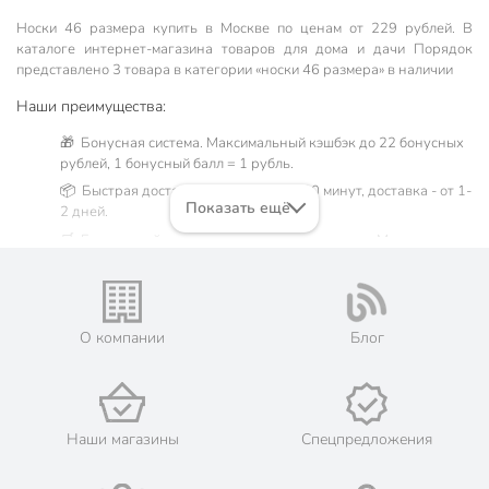
Носки 46 размера купить в Москве по ценам от 229 рублей. В
каталоге интернет-магазина товаров для дома и дачи Порядок
представлено 3 товара в категории «носки 46 размера» в наличии
Наши преимущества:
🎁 Бонусная система. Максимальный кэшбэк до 22 бонусных
рублей, 1 бонусный балл = 1 рубль.
📦 Быстрая доставка. Самовывоз от 60 минут, доставка - от 1-
Показать ещё
2 дней.
🛒 Бесплатный самовывоз из магазинов города Москва.
Жители Московской области могут сделать заказ и оплатить
его онлайн на официальном сайте сети магазинов Порядок.
💳 Оплата: онлайн на сайте интернет-гипермаркета или
наличными при получении.
О компании
Блог
🛍 Скидки, акции, распродажи каждый день!
📜 Только оригинальная продукция. Интернет-гипермаркет
Порядок - официальный представитель ведущих мировых
марок.
Наши магазины
Спецпредложения