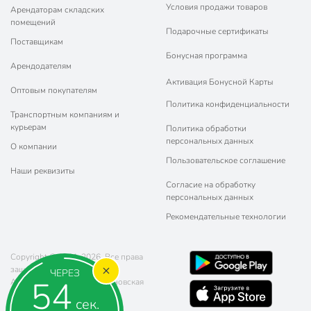
Условия продажи товаров
Арендаторам складских
помещений
Подарочные сертификаты
Поставщикам
Бонусная программа
Арендодателям
Активация Бонусной Карты
Оптовым покупателям
Политика конфиденциальности
Транспортным компаниям и
курьерам
Политика обработки
персональных данных
О компании
Пользовательское соглашение
Наши реквизиты
Согласие на обработку
персональных данных
Рекомендательные технологии
Copyright © 2011-2026. Все права
защищены.
ЧЕРЕЗ
54
Адрес: г. Москва, ул. Чертановская
20 (метро Южная)
сек.
Телефон:
8 (800) 770-77-06