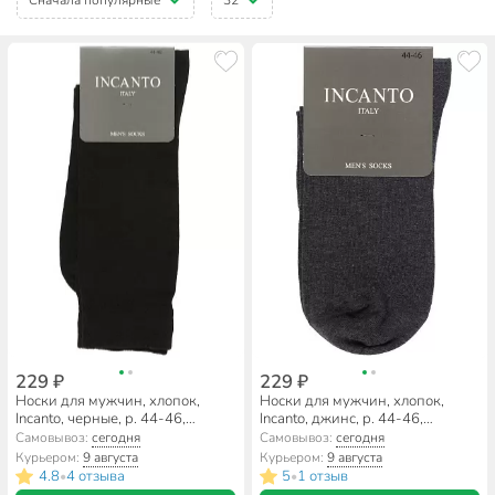
229 ₽
229 ₽
Носки для мужчин, хлопок,
Носки для мужчин, хлопок,
Incanto, черные, р. 44-46,
Incanto, джинс, р. 44-46,
BU733003
BU733009
Самовывоз:
сегодня
Самовывоз:
сегодня
Курьером:
9 августа
Курьером:
9 августа
4.8
4 отзыва
5
1 отзыв
•
•