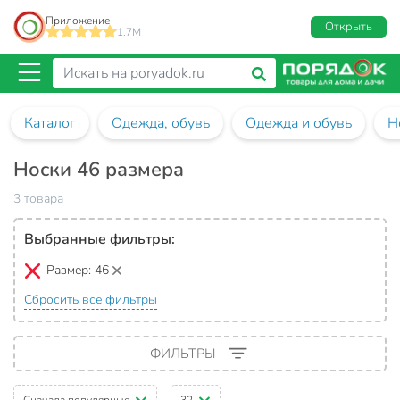
Приложение
Открыть
1.7M
Каталог
Одежда, обувь
Одежда и обувь
Н
Носки 46 размера
3 товара
Выбранные фильтры:
Размер:
46
Сбросить все фильтры
ФИЛЬТРЫ
Сначала популярные
32