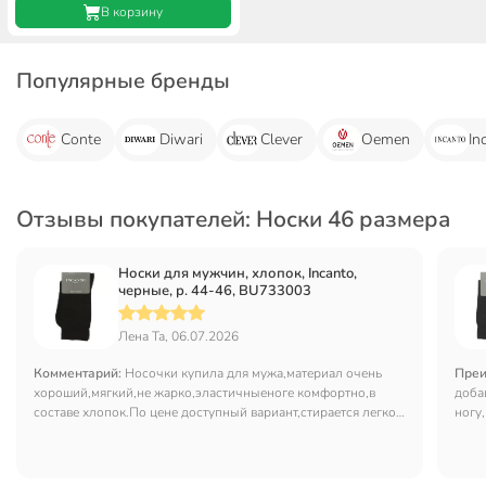
В корзину
Популярные бренды
Conte
Diwari
Clever
Oemen
In
Отзывы покупателей: Носки 46 размера
Носки для мужчин, хлопок, Incanto,
черные, р. 44-46, BU733003
Лена Та, 06.07.2026
Комментарий:
Носочки купила для мужа,материал очень
Преи
хороший,мягкий,не жарко,эластичныеноге комфортно,в
доба
составе хлопок.По цене доступный вариант,стирается легко и
ногу,
не теряют вида.