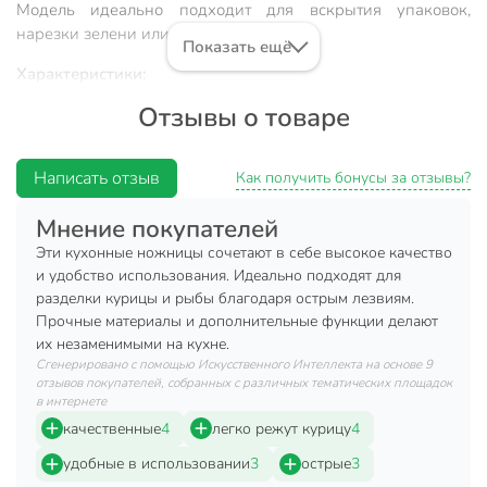
Модель идеально подходит для вскрытия упаковок,
нарезки зелени или разделки птицы.
Показать ещё
Характеристики:
Отзывы о товаре
Тип: ножницы кухонные.
Размер: 21 см.
Написать отзыв
Материал: нержавеющая сталь.
Как получить бонусы за отзывы?
Рукоятки: пластик.
Мнение покупателей
Преимущества:
Эти кухонные ножницы сочетают в себе высокое качество
и удобство использования. Идеально подходят для
Надежная и долговечная конструкция.
разделки курицы и рыбы благодаря острым лезвиям.
Прочные материалы и дополнительные функции делают
Ножницы оснащены орехоколом.
их незаменимыми на кухне.
Удобны в использовании: ручки и лезвия не боятся
Сгенерировано с помощью Искусственного Интеллекта на основе 9
контакта с любыми продуктами.
отзывов покупателей, собранных с различных тематических площадок
в интернете
Стильные и многофункциональные кухонные ножницы
качественные
4
легко режут курицу
4
Fusion значительно упростят процесс приготовления.
удобные в использовании
3
острые
3
Пользоваться ими для вскрытия упаковок или разделки