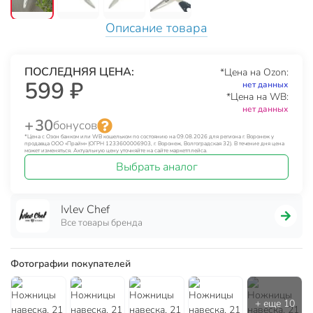
Описание товара
ПОСЛЕДНЯЯ ЦЕНА:
*Цена на Ozon:
599 ₽
нет данных
*Цена на WB:
нет данных
+ 30
бонусов
*Цена с Озон банком или WB кошельком по состоянию на 09.08.2026 для региона г. Воронеж у
продавца ООО «Прайм» (ОГРН 1233600006903, г. Воронеж, Волгоградская 32). В течение дня цена
может изменяться. Актуальную цену уточняйте на сайте маркетплейса.
Выбрать аналог
Ivlev Chef
Все товары бренда
Фотографии покупателей