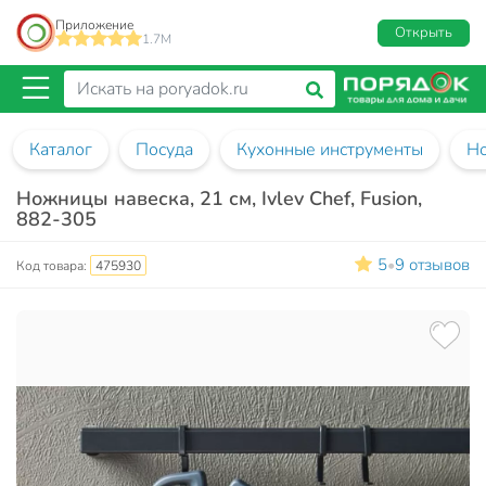
Приложение
Открыть
1.7M
Каталог
Посуда
Кухонные инструменты
Н
Ножницы навеска, 21 см, Ivlev Chef, Fusion,
882-305
5
9 отзывов
•
Код товара:
475930