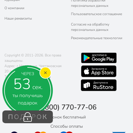
Политика обработки
персональных данных
О компании
Пользовательское соглашение
Наши реквизиты
Согласие на обработку
персональных данных
Рекомендательные технологии
Copyright © 2011-2026. Все права
защищены.
Адрес: г. Москва, ул. Чертановская
20 (метро Южная)
ЧЕРЕЗ
52
Телефон:
8 (800) 770-77-06
Почта:
sales@poryadok.ru
сек.
ты получишь
подарок
8 (800) 770-77-06
ПОДАРОК
Звонок бесплатный
Способы оплаты