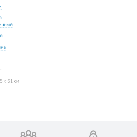
к
й
ичный
ий
ика
г
5 x 61 см