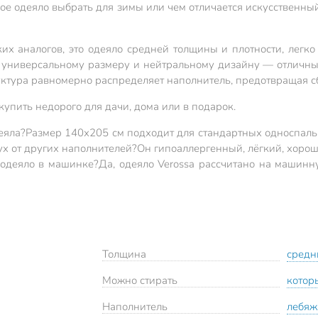
кое одеяло выбрать для зимы или чем отличается искусственны
их аналогов, это одеяло средней толщины и плотности, легко 
я универсальному размеру и нейтральному дизайну — отличный
уктура равномерно распределяет наполнитель, предотвращая с
купить недорого для дачи, дома или в подарок.
еяла?
Размер 140х205 см подходит для стандартных односпаль
ух от других наполнителей?
Он гипоаллергенный, лёгкий, хорош
 одеяло в машинке?
Да, одеяло Verossa рассчитано на машинн
Толщина
средн
Можно стирать
котор
Наполнитель
лебяж