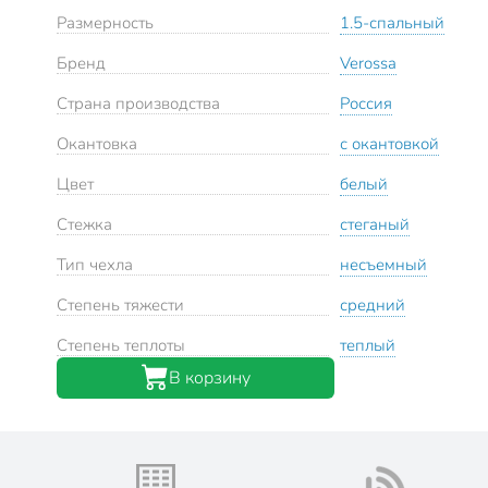
Размерность
1.5-спальный
Бренд
Verossa
Страна производства
Россия
Окантовка
с окантовкой
Цвет
белый
Стежка
стеганый
Тип чехла
несъемный
Степень тяжести
средний
Степень теплоты
теплый
В корзину