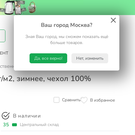
Вход / Регистрация
Ваш город Москва?
Зная Ваш город, мы сможем показать ещё
Избранное
Корзина
больше товаров.
ЕНТ
САД И ОГОРОД
ТУРИЗМ. ОТДЫХ НА ДАЧЕ
Да, все верно!
Нет, изменить
твенный пух, 300 г/м2, зимнее, чехол 100% хлопок, кант, V
г/м2, зимнее, чехол 100%
Сравнить
В избранное
В наличии
35
Центральный склад