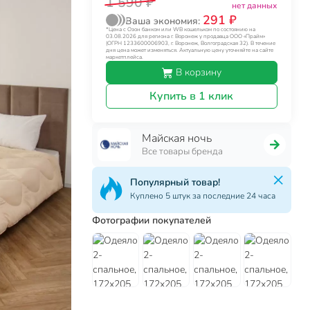
1 590 ₽
нет данных
291 ₽
Ваша экономия:
*Цена с Озон банком или WB кошельком по состоянию на
03.08.2026 для региона г. Воронеж у продавца ООО «Прайм»
(ОГРН 1233600006903, г. Воронеж, Волгоградская 32). В течение
дня цена может изменяться. Актуальную цену уточняйте на сайте
маркетплейса.
В корзину
Купить в 1 клик
Майская ночь
Все товары бренда
Популярный товар!
Куплено 5 штук за последние 24 часа
Фотографии покупателей