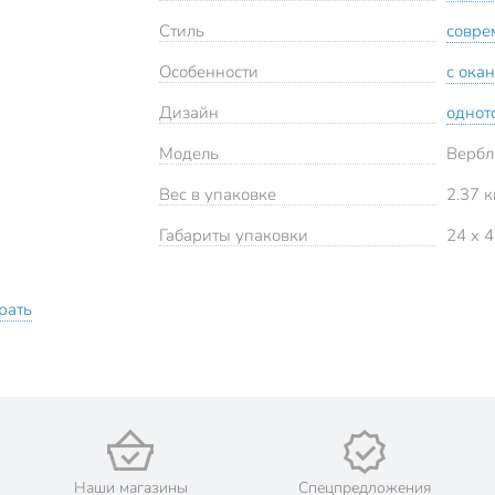
Стиль
совре
Особенности
с ока
Дизайн
однот
Модель
Вербл
Вес в упаковке
2.37 к
Габариты упаковки
24 x 4
рать
Наши магазины
Спецпредложения