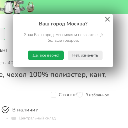
Вход / Регистрация
Ваш город Москва?
Зная Ваш город, мы сможем показать ещё
Избранное
Корзина
больше товаров.
ЕНТ
САД И ОГОРОД
ТУРИЗМ. ОТДЫХ НА ДАЧЕ
Да, все верно!
Нет, изменить
ь, 400 г/м2, зимнее, чехол 100% полиэстер, кант, Майская
, чехол 100% полиэстер, кант,
Сравнить
В избранное
В наличии
~
Центральный склад