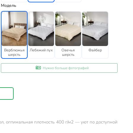
Модель
Верблюжья
Лебяжий пух
Овечья
Файбер
шерсть
шерсть
Нужно больше фотографий
л, оптимальная плотность 400 г/м2 — уют по доступной