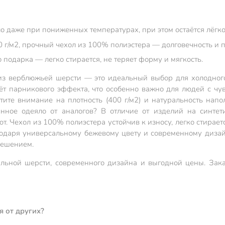
о даже при пониженных температурах, при этом остаётся лёгк
 г/м2, прочный чехол из 100% полиэстера — долговечность и п
 подарка — легко стирается, не теряет форму и мягкость.
из верблюжьей шерсти — это идеальный выбор для холодног
ёт парникового эффекта, что особенно важно для людей с чу
тите внимание на плотность (400 г/м2) и натуральность нап
анное одеяло от аналогов? В отличие от изделий на синтет
ют. Чехол из 100% полиэстера устойчив к износу, легко стирае
годаря универсальному бежевому цвету и современному дизай
решением.
льной шерсти, современного дизайна и выгодной цены. Зака
я от других?