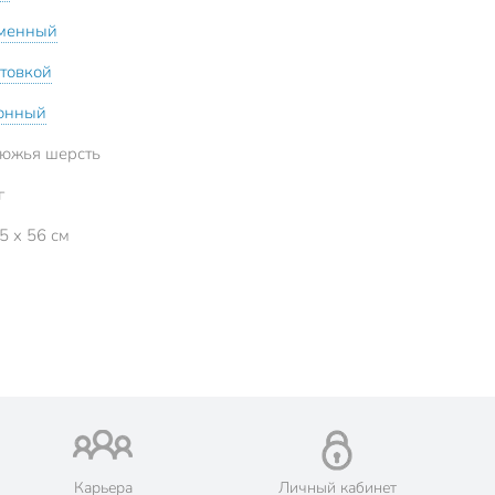
менный
нтовкой
онный
южья шерсть
г
5 x 56 см
Карьера
Личный кабинет