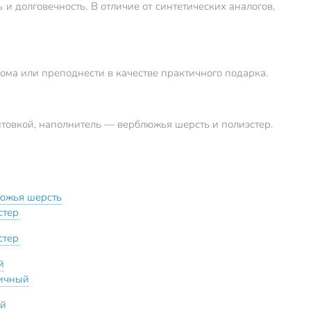
 и долговечность. В отличие от синтетических аналогов,
дома или преподнести в качестве практичного подарка.
антовкой, наполнитель — верблюжья шерсть и полиэстер.
южья шерсть
стер
стер
й
ичный
ий