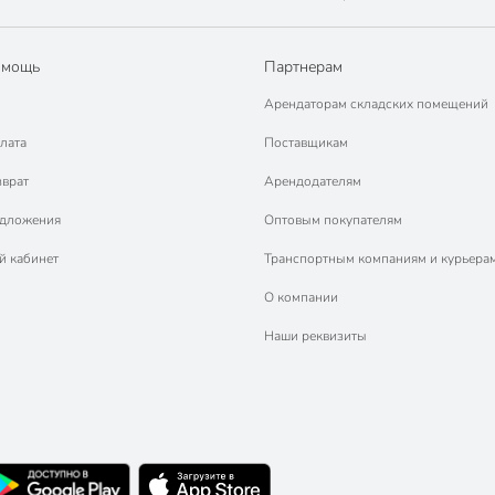
омощь
Партнерам
Арендаторам складских помещений
лата
Поставщикам
зврат
Арендодателям
едложения
Оптовым покупателям
й кабинет
Транспортным компаниям и курьера
О компании
Наши реквизиты