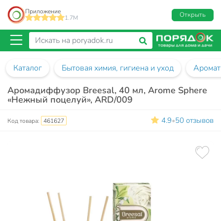
Приложение
Открыть
1.7M
Каталог
Бытовая химия, гигиена и уход
Аромат
Аромадиффузор Breesal, 40 мл, Arome Sphere
«Нежный поцелуй», ARD/009
4.9
50 отзывов
•
Код товара:
461627