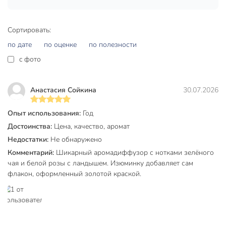
универсальный
интерьерный
Сортировать:
подарочная
Особенности
упаковка
по дате
по оценке
по полезности
c фото
устранение
неприятных
Эффект
запахов
Анастасия Сойкина
30.07.2026
нейтрализация
запаха
Опыт использования:
Год
белая роза
Достоинства:
Цена, качество, аромат
Аромат
ландыш
Недостатки:
Не обнаружено
зеленый чай
Комментарий:
Шикарный аромадиффузор с нотками зелёного
чая и белой розы с ландышем. Изюминку добавляет сам
Срок хранения
4 года
флакон, оформленный золотой краской.
Артикул производителя
ARD/009
Arome Sphere
Модель
«Нежный
поцелуй»