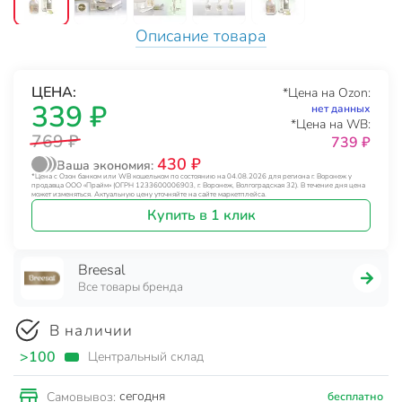
Описание товара
ЦЕНА:
*Цена на Ozon:
339 ₽
нет данных
*Цена на WB:
769 ₽
739 ₽
430 ₽
Ваша экономия:
*Цена с Озон банком или WB кошельком по состоянию на 04.08.2026 для региона г. Воронеж у
продавца ООО «Прайм» (ОГРН 1233600006903, г. Воронеж, Волгоградская 32). В течение дня цена
может изменяться. Актуальную цену уточняйте на сайте маркетплейса.
Купить в 1 клик
Breesal
Все товары бренда
В наличии
>100
Центральный склад
сегодня
Самовывоз:
бесплатно