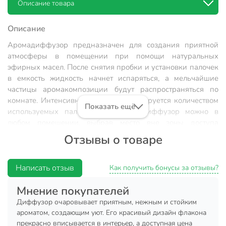
Описание товара
Описание
Аромадиффузор предназначен для создания приятной
атмосферы в помещении при помощи натуральных
эфирных масел. После снятия пробки и установки палочек
в емкость жидкость начнет испаряться, а мельчайшие
частицы аромакомпозиции будут распространяться по
комнате. Интенсивность запаха регулируется количеством
Показать ещё
используемых палочек. Поставить диффузор можно в
любом помещении, выбрав место вне зоны доступа
маленьких детей и домашних питомцев.
Отзывы о товаре
Техническая информация
Написать отзыв
Как получить бонусы за отзывы?
Объем, мл
40 мл
Мнение покупателей
Бренд
Breesal
Диффузор очаровывает приятным, нежным и стойким
Страна производства
Турция
ароматом, создающим уют. Его красивый дизайн флакона
прекрасно вписывается в интерьер, а доступная цена