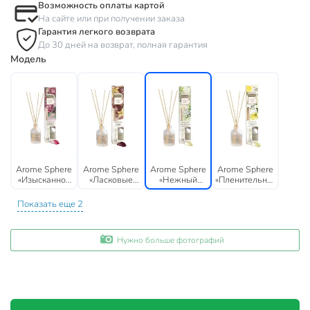
Возможность оплаты картой
На сайте или при получении заказа
Гарантия легкого возврата
До 30 дней на возврат, полная гарантия
Модель
Arome Sphere
Arome Sphere
Arome Sphere
Arome Sphere
«Изысканное
«Ласковые
«Нежный
«Пленительный
наслаждение»
объятия»
поцелуй»
мираж»
Показать еще 2
Нужно больше фотографий