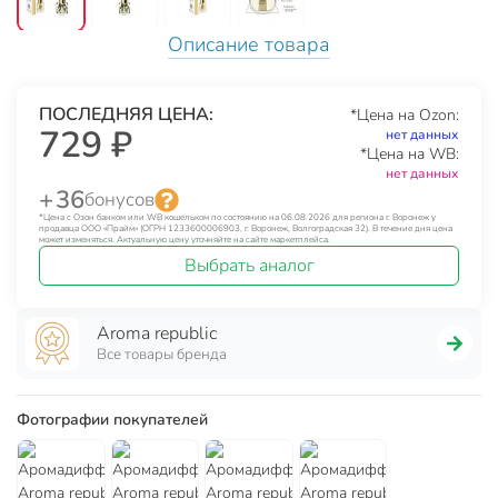
Описание товара
ПОСЛЕДНЯЯ ЦЕНА:
*Цена на Ozon:
729 ₽
нет данных
*Цена на WB:
нет данных
+ 36
бонусов
*Цена с Озон банком или WB кошельком по состоянию на 06.08.2026 для региона г. Воронеж у
продавца ООО «Прайм» (ОГРН 1233600006903, г. Воронеж, Волгоградская 32). В течение дня цена
может изменяться. Актуальную цену уточняйте на сайте маркетплейса.
Выбрать аналог
Aroma republic
Все товары бренда
Фотографии покупателей