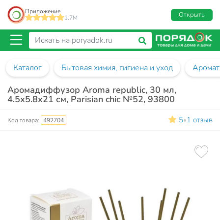
Приложение
Открыть
1.7M
Каталог
Бытовая химия, гигиена и уход
Аромат
Аромадиффузор Aroma republic, 30 мл,
4.5х5.8х21 см, Parisian chic №52, 93800
5
1 отзыв
•
Код товара:
492704