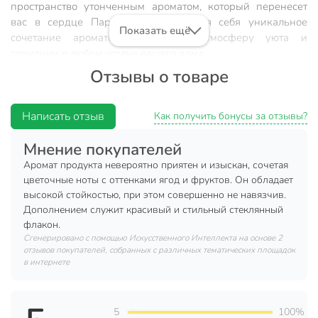
пространство утонченным ароматом, который перенесет
вас в сердце Парижа. Откройте для себя уникальное
Показать ещё
сочетание ароматов, создающее атмосферу уюта и
гармонии в любом уголке вашего дома.
Отзывы о товаре
Аромадиффузор Aroma republic Parisian chic №52 объемом
30 мл – идеальное решение для тех, кто ценит
изысканность и качество. Этот продукт не просто освежает
Написать отзыв
Как получить бонусы за отзывы?
воздух, но и создает особое настроение, благодаря чему
каждое ваше возвращение домой будет наполнено
Мнение покупателей
радостью и комфортом.
Аромат продукта невероятно приятен и изыскан, сочетая
цветочные ноты с оттенками ягод и фруктов. Он обладает
Преимущества:
высокой стойкостью, при этом совершенно не навязчив.
Дополнением служит красивый и стильный стеклянный
изысканный аромат: ощутите атмосферу Парижа, не
флакон.
покидая дома.
Сгенерировано с помощью Искусственного Интеллекта на основе 2
компактный объем: 30 мл – идеально для небольших
отзывов покупателей, собранных с различных тематических площадок
помещений и частого обновления аромата.
в интернете
стильный дизайн: дополняет любой интерьер,
добавляя нотку элегантности.
5
100%