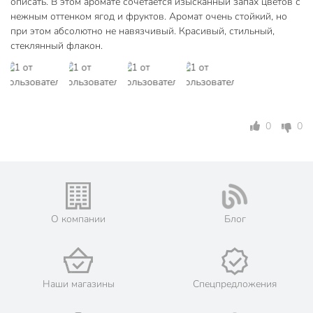
описать. В этом аромате сочетается изысканный запах цветов с
Техническая информация
нежным оттенком ягод и фруктов. Аромат очень стойкий, но
Объем, мл
30 мл
при этом абсолютно не навязчивый. Красивый, стильный,
стеклянный флакон.
Бренд
Aroma republic
Страна производства
Россия
Набор
поштучно
0
0
Форма выпуска
жидкость
Автоматический
ручные
Настенный
напольные
Электрический
механические
О компании
Блог
с влажным
Сухое распыление
распылением
без запасного
Запасной блок
Наши магазины
Спецпредложения
блока