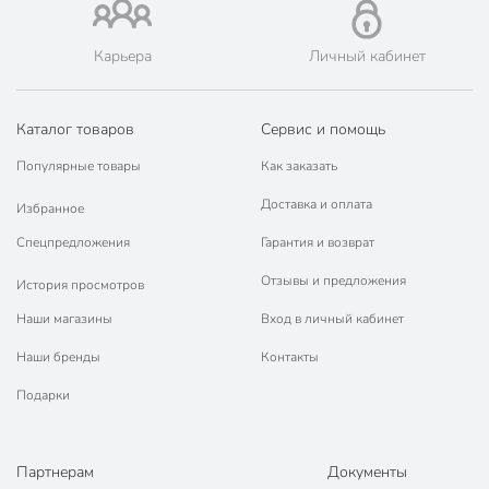
Тип
диффузор
для ванной и
Карьера
Личный кабинет
туалетной
комнаты
Назначение
для общественных
Каталог товаров
Сервис и помощь
помещений
универсальный
Популярные товары
Как заказать
интерьерный
Доставка и оплата
Избранное
подарочная
Особенности
Спецпредложения
Гарантия и возврат
упаковка
Отзывы и предложения
История просмотров
устранение
неприятных
Наши магазины
Вход в личный кабинет
Эффект
запахов
Наши бренды
Контакты
нейтрализация
запаха
Подарки
малина
клубника
Партнерам
Документы
цитрус