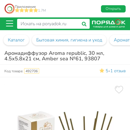
Приложение
Открыть
1.7M
Каталог
Бытовая химия, гигиена и уход
Аромат
Аромадиффузор Aroma republic, 30 мл,
4.5х5.8х21 см, Amber sea №61, 93807
5
1 отзыв
•
Код товара:
492706