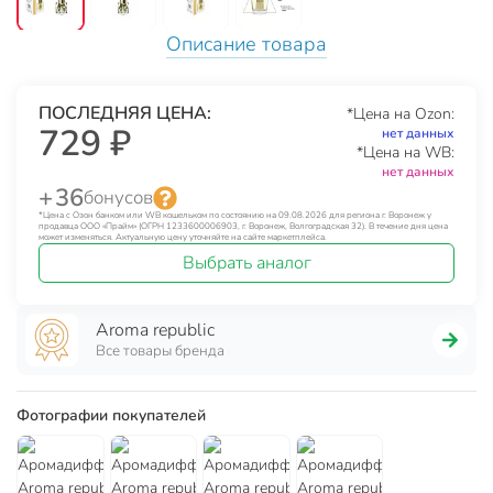
Описание товара
ПОСЛЕДНЯЯ ЦЕНА:
*Цена на Ozon:
729 ₽
нет данных
*Цена на WB:
нет данных
+ 36
бонусов
*Цена с Озон банком или WB кошельком по состоянию на 09.08.2026 для региона г. Воронеж у
продавца ООО «Прайм» (ОГРН 1233600006903, г. Воронеж, Волгоградская 32). В течение дня цена
может изменяться. Актуальную цену уточняйте на сайте маркетплейса.
Выбрать аналог
Aroma republic
Все товары бренда
Фотографии покупателей