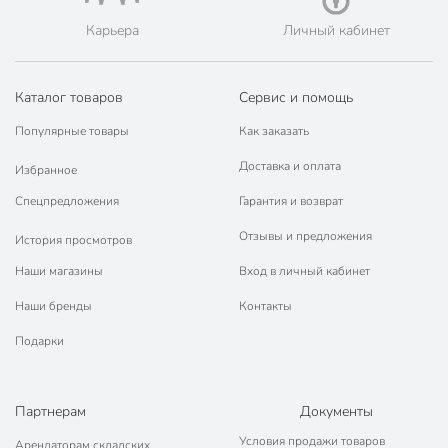
для ванной и
Карьера
Личный кабинет
туалетной
комнаты
Назначение
для общественных
Каталог товаров
Сервис и помощь
помещений
универсальный
Популярные товары
Как заказать
интерьерный
Доставка и оплата
Избранное
подарочная
Особенности
Спецпредложения
Гарантия и возврат
упаковка
Отзывы и предложения
История просмотров
устранение
неприятных
Наши магазины
Вход в личный кабинет
Эффект
запахов
нейтрализация
Наши бренды
Контакты
запаха
Подарки
амбретта
груша
Аромат
роза
Партнерам
Документы
ирис
Условия продажи товаров
Арендаторам складских