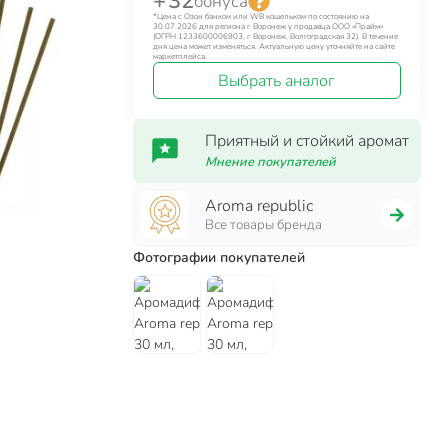
+ 32
бонуса
*Цена с Озон банком или WB кошельком по состоянию на
30.07.2026 для региона г. Воронеж у продавца ООО «Прайм»
(ОГРН 1233600006903, г. Воронеж, Волгоградская 32). В течение
дня цена может изменяться. Актуальную цену уточняйте на сайте
маркетплейса.
Выбрать аналог
Приятный и стойкий аромат
Мнение покупателей
Aroma republic
Все товары бренда
Фотографии покупателей