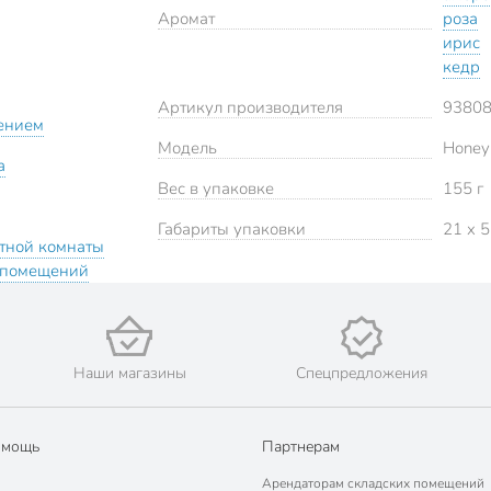
Аромат
роза
ирис
кедр
Артикул производителя
9380
ением
Модель
Honey
а
Вес в упаковке
155 г
Габариты упаковки
21 x 5
етной комнаты
 помещений
Наши магазины
Спецпредложения
омощь
Партнерам
Арендаторам складских помещений