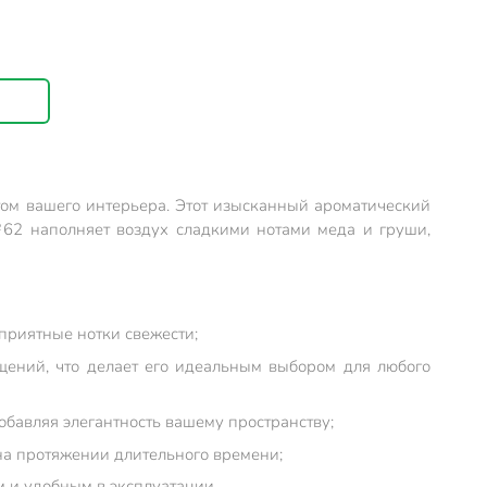
том вашего интерьера. Этот изысканный ароматический
№62 наполняет воздух сладкими нотами меда и груши,
приятные нотки свежести;
щений, что делает его идеальным выбором для любого
обавляя элегантность вашему пространству;
на протяжении длительного времени;
м и удобным в эксплуатации.