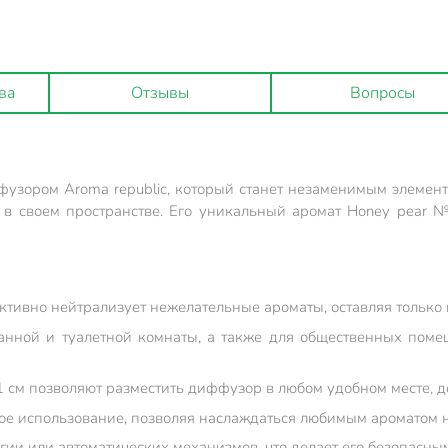
ва
Отзывы
Вопросы
фузором Aroma republic, который станет незаменимым элемен
ь в своем пространстве. Его уникальный аромат Honey pear 
тивно нейтрализует нежелательные ароматы, оставляя только 
ванной и туалетной комнаты, а также для общественных поме
 см позволяют разместить диффузор в любом удобном месте, д
ное использование, позволяя наслаждаться любимым ароматом 
ргии или автоматических механизмов, что делает его безопасны