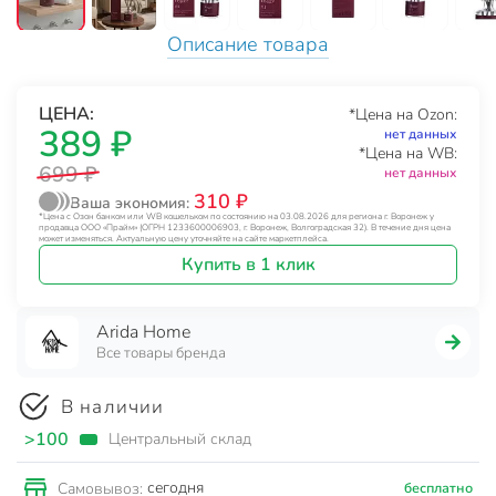
Описание товара
ЦЕНА:
*Цена на Ozon:
389 ₽
нет данных
*Цена на WB:
699 ₽
нет данных
310 ₽
Ваша экономия:
*Цена с Озон банком или WB кошельком по состоянию на 03.08.2026 для региона г. Воронеж у
продавца ООО «Прайм» (ОГРН 1233600006903, г. Воронеж, Волгоградская 32). В течение дня цена
может изменяться. Актуальную цену уточняйте на сайте маркетплейса.
Купить в 1 клик
Arida Home
Все товары бренда
В наличии
>100
Центральный склад
сегодня
Самовывоз:
бесплатно