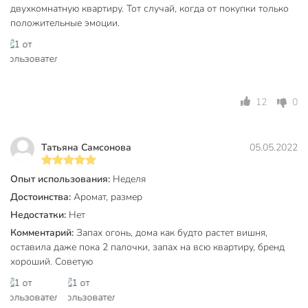
двухкомнатную квартиру. Тот случай, когда от покупки только
Электрический
механические
положительные эмоции.
с влажным
Сухое распыление
распылением
без запасного
Запасной блок
блока
12
0
Тип
диффузор
для ванной и
Татьяна Самсонова
05.05.2022
туалетной
комнаты
Опыт использования:
Неделя
Назначение
для общественных
Достоинства:
Аромат, размер
помещений
Недостатки:
Нет
универсальный
Комментарий:
Запах огонь, дома как будто растет вишня,
интерьерный
оставила даже пока 2 палочки, запах на всю квартиру, бренд
подарочная
хороший. Советую
Особенности
упаковка
устранение