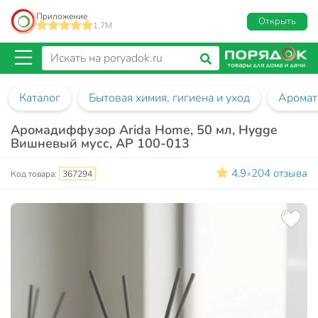
Приложение
Открыть
1.7M
Каталог
Бытовая химия, гигиена и уход
Аромат
Аромадиффузор Arida Home, 50 мл, Hygge
Вишневый мусс, АР 100-013
4.9
204 отзыва
•
Код товара:
367294