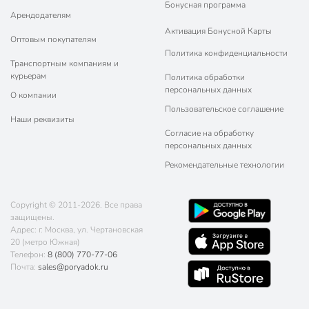
Бонусная программа
Арендодателям
Активация Бонусной Карты
Оптовым покупателям
Политика конфиденциальности
Транспортным компаниям и
курьерам
Политика обработки
персональных данных
О компании
Пользовательское соглашение
Наши реквизиты
Согласие на обработку
персональных данных
Рекомендательные технологии
Copyright © 2011-2026. Все права
защищены.
Адрес: г. Москва, ул. Чертановская
20 (метро Южная)
Телефон:
8 (800) 770-77-06
Почта:
sales@poryadok.ru