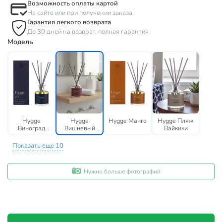
Возможность оплаты картой
На сайте или при получении заказа
Гарантия легкого возврата
До 30 дней на возврат, полная гарантия
Модель
Hygge
Hygge
Hygge Манго
Hygge Пляж
Виноград
Вишневый
Вайкики
мускат
мусс
Показать еще 10
Нужно больше фотографий