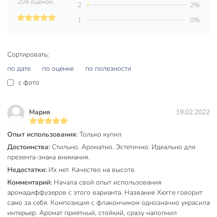
204 оценок
Не подлежит обязательной сертификации.
2
2%
1
0%
Самые главные особенности и характеристики данного
артикула: безопасный экологически чистый и натуральный
способ ароматизации помещения, является прекрасной
альтернативой ароматизированным спреям; стойкий и
Сортировать:
длительный аромат; стильный дизайн упаковки.
по дате
по оценке
по полезности
c фото
Техническая информация
Объем, мл
50 мл
Мария
19.02.2022
Бренд
Arida Home
Опыт использования:
Только купил
Страна производства
Россия
Достоинства:
Стильно. Ароматно. Эстетично. Идеально для
Набор
в наборе
презента-знака внимания.
Недостатки:
Их нет. Качество на высоте.
Форма выпуска
жидкость
Комментарий:
Начала свой опыт использования
Автоматический
ручные
аромадиффузеров с этого варианта. Название Хюгге говорит
само за себя. Композиция с флакончиком однозначно украсила
Настенный
напольные
интерьер. Аромат приятный, стойкий, сразу наполнил