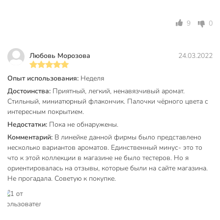
неприятных
Эффект
запахов
9
0
нейтрализация
запаха
Любовь Морозова
24.03.2022
вишня
Аромат
клубника
Опыт использования:
Неделя
роза
Достоинства:
Приятный, легкий, ненавязчивый аромат.
Артикул производителя
АР 100-013
Стильный, миниатюрный флакончик. Палочки чёрного цвета с
интересным покрытием.
Hygge Вишневый
Модель
Недостатки:
Пока не обнаружены.
мусс
Комментарий:
В линейке данной фирмы было представлено
Вес в упаковке
160 г
несколько вариантов ароматов. Единственный минус- это то
что к этой коллекции в магазине не было тестеров. Но я
Габариты упаковки
16 x 6 x 6 см
ориентировалась на отзывы, которые были на сайте магазина.
Не прогадала. Советую к покупке.