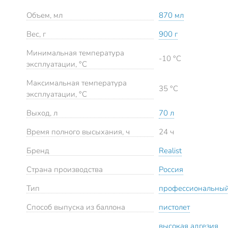
Объем, мл
870 мл
Вес, г
900 г
Минимальная температура
-10 °C
эксплуатации, °C
Максимальная температура
35 °C
эксплуатации, °C
Выход, л
70 л
Время полного высыхания, ч
24 ч
Бренд
Realist
Страна производства
Россия
Тип
профессиональны
Способ выпуска из баллона
пистолет
высокая адгезия