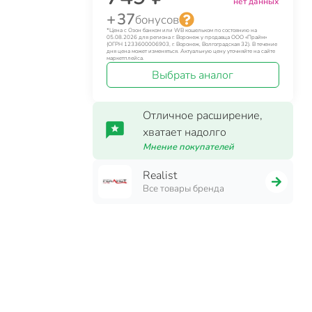
нет данных
+ 37
бонусов
*Цена с Озон банком или WB кошельком по состоянию на
05.08.2026 для региона г. Воронеж у продавца ООО «Прайм»
(ОГРН 1233600006903, г. Воронеж, Волгоградская 32). В течение
дня цена может изменяться. Актуальную цену уточняйте на сайте
маркетплейса.
Выбрать аналог
Отличное расширение,
хватает надолго
Мнение покупателей
Realist
Все товары бренда