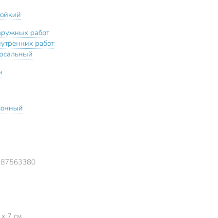
тойкий
аружных работ
нутренних работ
рсальный
н
зонный
287563380
 x 7 см