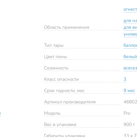
огнес
для н
Область применения
для в
униве
Тип тары
балло
Цвет пены
белый
Сезонность
всесе
Класс опасности
3
Срок годности, мес
9 мес
Артикул производителя
4680
й
Модель
Pro
Вес в упаковке
900 г
Габариты упаковки
33 x 7