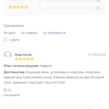
2
0%
Время первичной обработки — до 25 минут.
1
0%
Не содержит вредных растворителей и наполнителей.
В отвержденном виде экологически безопасна.
Сортировать:
по дате
по оценке
по полезности
Техническая информация
c фото
Объем, мл
1000 мл
Минимальная температура
-18 °C
Анастасия
07.08.2026
эксплуатации, °C
Максимальная температура
Опыт использования:
Неделя
30 °C
эксплуатации, °C
Достоинства:
Хорошая пена, устойчива к морозам, покупали
именно для пластиковых окон, балона хватило на два больших
Выход, л
50 л
окна, идеально подходит под пистолет
Время полного высыхания, ч
24 ч
Бренд
KUDO
Страна производства
Россия