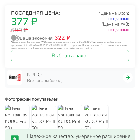
ПОСЛЕДНЯЯ ЦЕНА:
*Цена на Ozon:
377 ₽
нет данных
*Цена на WB:
699 ₽
нет данных
322 ₽
Ваша экономия:
*Цена с Озон банком или WB кошельком по состоянию на 09.08.2026 для региона г. Воронеж у
продавца ООО «Прайм» (ОГРН 1233600006903, г. Воронеж, Волгоградская 32). В течение дня цена
может изменяться. Актуальную цену уточняйте на сайте маркетплейса.
Выбрать аналог
KUDO
Все товары бренда
Фотографии покупателей
Надежное качество, умеренное расширение