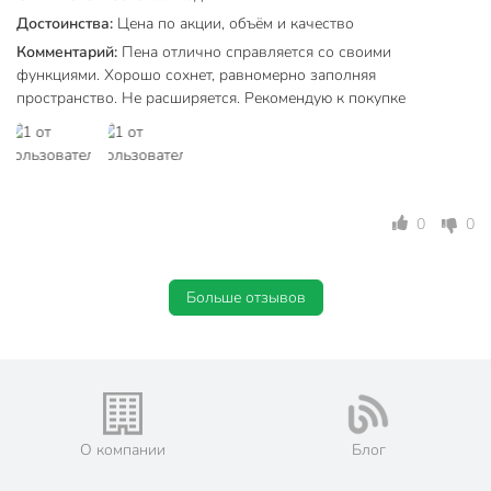
Достоинства:
Цена по акции, объём и качество
Артикул производителя
KUPP10W50+
Комментарий:
Пена отлично справляется со своими
Proff 50+ Absolut
функциями. Хорошо сохнет, равномерно заполняя
Модель
Arktika
пространство. Не расширяется. Рекомендую к покупке
Вес в упаковке
893 г
Габариты упаковки
7 x 7 x 33 см
0
0
Больше отзывов
О компании
Блог