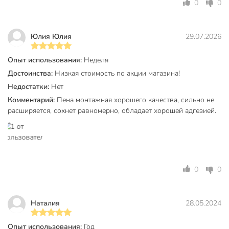
0
0
Тип
профессиональный
Способ выпуска из баллона
пистолет
Юлия Юлия
29.07.2026
высокая адгезия
Особенности
Опыт использования:
Неделя
морозостойкий
Достоинства:
Низкая стоимость по акции магазина!
универсальный
Недостатки:
Нет
для внутренних
Комментарий:
Пена монтажная хорошего качества, сильно не
Область применения
работ
расширяется, сохнет равномерно, обладает хорошей адгезией.
для наружных
работ
Тип тары
баллон
Цвет пены
бежевый
0
0
Сезонность
зимний
Класс опасности
3
Наталия
28.05.2024
Срок годности, мес
12 мес
Опыт использования:
Год