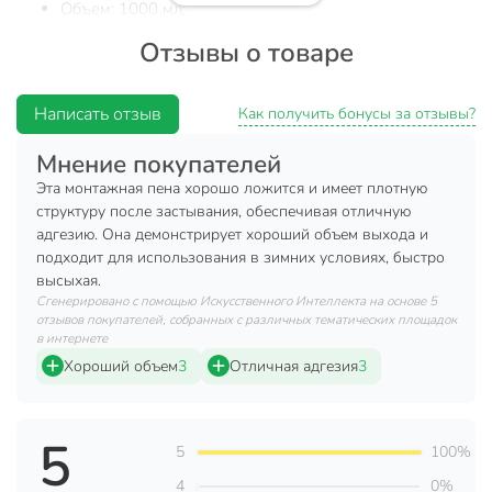
Объем: 1000 мл;
Состав: 4,4-дифенилметандиизоцианат, диметиловый
Отзывы о товаре
эфир, пропан-бутан, полиольный компонент;
Хранить в вертикальном положении клапаном вверх
Написать отзыв
Как получить бонусы за отзывы?
в сухом прохладном месте при температуре
окружающей среды от +5°С до +25°С;
Мнение покупателей
Преимущества:
Эта монтажная пена хорошо ложится и имеет плотную
структуру после застывания, обеспечивая отличную
Обеспечивает равномерный, стабильный выход и
адгезию. Она демонстрирует хороший объем выхода и
идеальную мелкопористую структуру готовой пены;
подходит для использования в зимних условиях, быстро
высыхая.
Создает превосходную термо- и звукоизоляцию;
Сгенерировано с помощью Искусственного Интеллекта на основе 5
Не деформирует конструкцию благодаря низкому
отзывов покупателей, собранных с различных тематических площадок
вторичному расширению;
в интернете
Хороший объем
3
Отличная адгезия
3
Техническая информация
Объем, мл
1000 мл
5
5
100%
Минимальная температура
-18 °C
4
0%
эксплуатации, °C