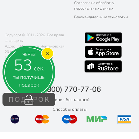
Согласие на обработку
персональных данных
Рекомендательные технологии
Copyright © 2011-2026. Все права
защищены.
Адрес: г. Москва, ул. Чертановская
20 (метро Южная)
ЧЕРЕЗ
52
Телефон:
8 (800) 770-77-06
Почта:
sales@poryadok.ru
сек.
ты получишь
подарок
8 (800) 770-77-06
ПОДАРОК
Звонок бесплатный
Способы оплаты