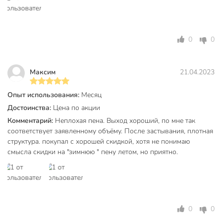
работ
Тип тары
баллон
0
0
Цвет пены
бежевый
Сезонность
зимний
Максим
21.04.2023
Класс опасности
3
Опыт использования:
Месяц
Срок годности, мес
12 мес
Достоинства:
Цена по акции
Артикул производителя
KUPP10W65+
Комментарий:
Неплохая пена. Выход хороший, по мне так
соответствует заявленному объёму. После застывания, плотная
Proff 65+ Absolut
Модель
структура. покупал с хорошей скидкой, хотя не понимаю
Arktika
смысла скидки на "зимнюю " пену летом, но приятно.
Вес в упаковке
947 г
Габариты упаковки
7 x 7 x 33 см
0
0