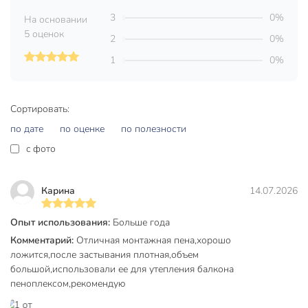
3
0%
На основании
Максимальная температура
30 °C
5 оценок
эксплуатации, °C
2
0%
1
0%
Выход, л
65 л
Время полного высыхания, ч
24 ч
Сортировать:
Бренд
KUDO
по дате
по оценке
по полезности
Страна производства
Россия
c фото
Тип
профессиональный
Способ выпуска из баллона
пистолет
Карина
14.07.2026
высокая адгезия
Опыт использования:
Больше года
Особенности
морозостойкий
Комментарий:
Отличная монтажная пена,хорошо
ложится,после застывания плотная,объем
универсальный
большой,использовали ее для утепления балкона
для внутренних
пеноплексом,рекомендую
Область применения
работ
для наружных