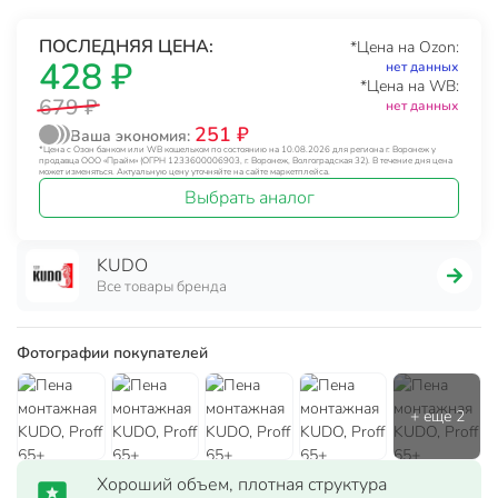
ПОСЛЕДНЯЯ ЦЕНА:
*Цена на Ozon:
428 ₽
нет данных
*Цена на WB:
679 ₽
нет данных
251 ₽
Ваша экономия:
*Цена с Озон банком или WB кошельком по состоянию на 10.08.2026 для региона г. Воронеж у
продавца ООО «Прайм» (ОГРН 1233600006903, г. Воронеж, Волгоградская 32). В течение дня цена
может изменяться. Актуальную цену уточняйте на сайте маркетплейса.
Выбрать аналог
KUDO
Все товары бренда
Фотографии покупателей
Хороший объем, плотная структура