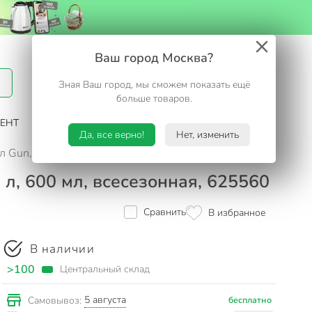
Вход / Регистрация
Ваш город Москва?
Зная Ваш город, мы сможем показать ещё
Избранное
Корзина
больше товаров.
ЕНТ
САД И ОГОРОД
ТУРИЗМ. ОТДЫХ НА ДАЧЕ
Да, все верно!
Нет, изменить
 Gun, профессиональная, 40 л, 600 мл, всесезонная, 6255
л, 600 мл, всесезонная, 625560
Сравнить
В избранное
В наличии
>100
Центральный склад
5 августа
Самовывоз:
бесплатно