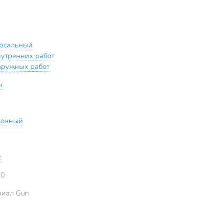
рсальный
нутренних работ
аружных работ
н
зонный
с
60
иал Gun