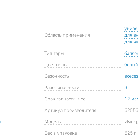
униве
Область применения
для в
для н
Тип тары
балло
Цвет пены
белый
Сезонность
всесе
Класс опасности
3
Срок годности, мес
12 ме
Артикул производителя
6255
й
Модель
Импер
Вес в упаковке
625 г