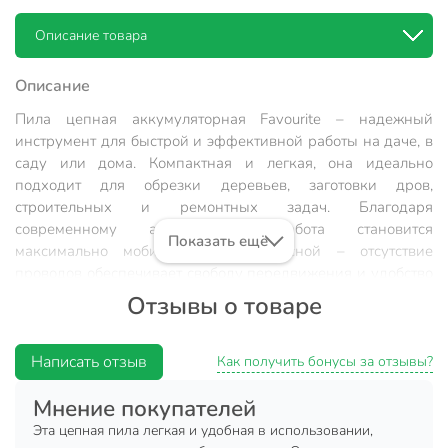
Описание товара
Описание
Пила цепная аккумуляторная Favourite – надежный
инструмент для быстрой и эффективной работы на даче, в
саду или дома. Компактная и легкая, она идеально
подходит для обрезки деревьев, заготовки дров,
строительных и ремонтных задач. Благодаря
современному аккумулятору работа становится
Показать ещё
максимально мобильной и безопасной – отсутствие
проводов обеспечивает свободу передвижения и удобство
в использовании даже в труднодоступных местах.
Отзывы о товаре
Сбалансированная конструкция и небольшой вес
позволяют работать одной рукой, что особенно ценно при
длительных операциях и в ограниченном пространстве.
Написать отзыв
Как получить бонусы за отзывы?
Преимущества:
Мнение покупателей
Эта цепная пила легкая и удобная в использовании,
мобильность: аккумуляторная работа позволяет