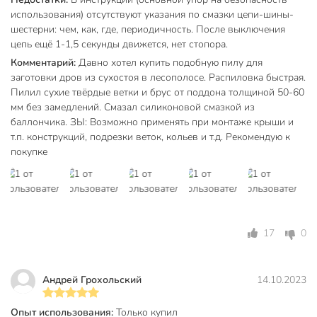
использования) отсутствуют указания по смазки цепи-шины-
аккумуляторный
Двигатель
шестерни: чем, как, где, периодичность. После выключения
щеточный
цепь ещё 1-1,5 секунды движется, нет стопора.
Гарантия производителя, мес
12
Комментарий:
Давно хотел купить подобную пилу для
заготовки дров из сухостоя в лесополосе. Распиловка быстрая.
Модель
OBS 21 TG6
Пилил сухие твёрдые ветки и брус от поддона толщиной 50-60
мм без замедлений. Смазал силиконовой смазкой из
Вес в упаковке
2.21 кг
баллончика. ЗЫ: Возможно применять при монтаже крыши и
Габариты упаковки
12 x 19 x 35 см
т.п. конструкций, подрезки веток, кольев и т.д. Рекомендую к
покупке
17
0
Андрей Грохольский
14.10.2023
Опыт использования:
Только купил