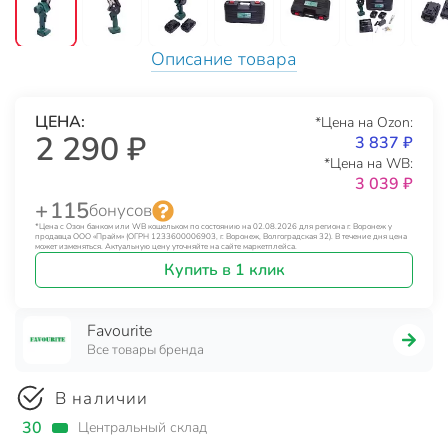
Описание товара
ЦЕНА:
*Цена на Ozon:
2 290 ₽
3 837 ₽
*Цена на WB:
3 039 ₽
+ 115
бонусов
*Цена с Озон банком или WB кошельком по состоянию на 02.08.2026 для региона г. Воронеж у
продавца ООО «Прайм» (ОГРН 1233600006903, г. Воронеж, Волгоградская 32). В течение дня цена
может изменяться. Актуальную цену уточняйте на сайте маркетплейса.
Купить в 1 клик
Favourite
Все товары бренда
В наличии
30
Центральный склад