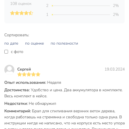
108 оценок
выполнять множество задач без частых подзарядок. Мини-
2
2%
класс инструмента делает его отличным решением для
1
2%
домашних мастеров и дачников. Легкость эксплуатации
позволяет приступить к работе сразу после покупки, не
тратя время на сложную настройку.
Сортировать:
Покупка аккумуляторной цепной пилы Favourite принесет
по дате
по оценке
по полезности
выгоду за счет экономии времени и сил при выполнении
c фото
бытовых работ. Компактность и простота хранения делают
инструмент востребованным помощником на каждый
день. Надежный бренд и современная конструкция
Сергей
19.03.2024
гарантируют долгий срок службы и стабильную
производительность. Инструмент создан для
Опыт использования:
Неделя
максимального комфорта и безопасности, чтобы каждая
Достоинства:
Удобство и цена. Два аккумулятора в комплекте.
задача решалась быстро и легко.
Весь комплект в кейсе.
Техническая информация
Недостатки:
Не обнаружил
Комментарий:
Брал для спиливания верхних веток дерева,
Емкость аккумулятора, А-ч
1.5 А-ч
когда работаешь на стремянка и свободна только одна рука. В
инструкции нигде не написано, что на корпусе есть место упора
Напряжение аккумулятора, В
21 В