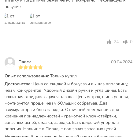
в ветку и тогда пила режет легко и аккуратно. Рекомендую к
Количество звеньев цепи, шт
37 шт
покупке.
Ширина паза, мм
1.1 мм
Бренд
Favourite
Страна производства
Китай
24
0
Тип аккумулятора
Li-ion
Павел
09.04.2024
Материал корпуса
пластик
Шаг цепи, дюйм
0.325 дюйм
Опыт использования:
Только купил
Достоинства:
Цена со скидкой и бонусами вышла вполовину,
Положение двигателя
продольный
чем у конкурентов. Удобный дизайн ручки и угла шины. Есть
для работы одной
защитная откидывающаяся планка. Цепь острая, шина ровная,
Особенности
рукой
монтируется проще, чем у бОльших собратьев. Два
аккумулятора и блок зарядки. Отличный чемоданчик для
Длина шины
6"/15 см
хранения принадлежностей - грамотной ключ-отвёртки,
запасных цепей, смазки, зарядки. Есть широкий упор для
бытовой
Класс товара
пиления. Наличие в Порядке под заказ запасных цепей.
мини
Недостатки:
В инструкции (основной упор на безопасность