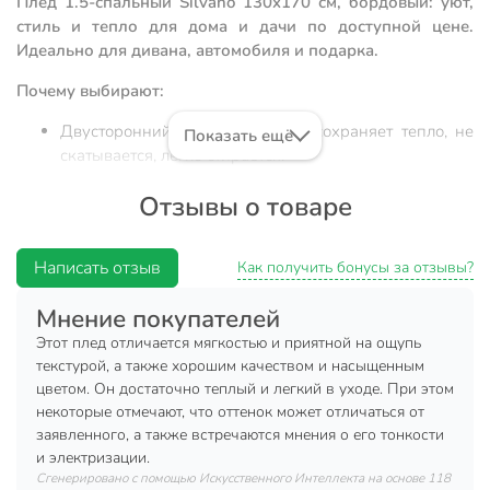
Плед 1.5-спальный Silvano 130x170 см, бордовый: уют,
стиль и тепло для дома и дачи по доступной цене.
Идеально для дивана, автомобиля и подарка.
Почему выбирают:
Двусторонний флисовый плед: сохраняет тепло, не
Показать ещё
скатывается, легко стирается.
Универсальный размер 130х170 см — подходит для
Отзывы о товаре
взрослого, не теряет форму после стирки. Материал
— 100% полиэстер, плотность 220 г/м2.
Написать отзыв
Многофункциональность: для дома, дачи, пикника, в
Как получить бонусы за отзывы?
машину или как недорогой подарок.
Мнение покупателей
Плед 1.5-спальный Silvano 130х170 см — это оптимальный
Этот плед отличается мягкостью и приятной на ощупь
выбор для тех, кто ищет недорогой и тёплый плед для
текстурой, а также хорошим качеством и насыщенным
дома, дачи или автомобиля. Благодаря флису из 100%
цветом. Он достаточно теплый и легкий в уходе. При этом
полиэстера изделие быстро сохнет, не требует сложного
некоторые отмечают, что оттенок может отличаться от
ухода и сохраняет насыщенный бордовый цвет даже
заявленного, а также встречаются мнения о его тонкости
после многократных стирок при 30 градусах.
и электризации.
Двусторонняя конструкция делает плед особенно
Сгенерировано с помощью Искусственного Интеллекта на основе 118