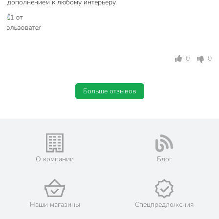
дополнением к любому интерьеру
на диван
для пикника
Назначение
на кресло
в машину
Отделка
без отделки
0
0
Размер, см
130 х 170 см
теплый
Больше отзывов
Особенности
мягкий
недорогой
однотонный
Рисунок
без рисунка
О компании
Блог
Режим стирки
при 30 градусах
Артикул производителя
AI-0104012
Вес в упаковке
505 г
Наши магазины
Спецпредложения
Габариты упаковки
13 x 13 x 30 см