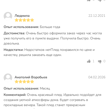
Длина, см
170 см
Плотность, г/м2
220 г/м2
Людмила
22.12.2021
Размерность
1.5-спальный
Опыт использования:
Больше года
Бренд
Silvano
Достоинства:
Очень быстро оформила заказ через час могла
уже получить его в пункте выдачи. Получила быстро. Очень
Страна производства
Китай
довольна.
Тип ткани
флис
Недостатки:
Недостатков нетПлед понравился по цене и
качеству, решила заказать еще один.
Стеганое
нестеганые
1
0
Двухсторонний
двухсторонние
Для детей
для взрослых
Анатолий Воробьев
04.02.2026
Цвет
бордовый
Опыт использования:
Месяц
Состав
полиэстер
Комментарий:
Очень красивый плед. Идеально подойдет для
создания уютной атмосферы дома. будет согревать в
Длина ворса
без ворса
прохладные вечера. Такой плед станет прекрасным