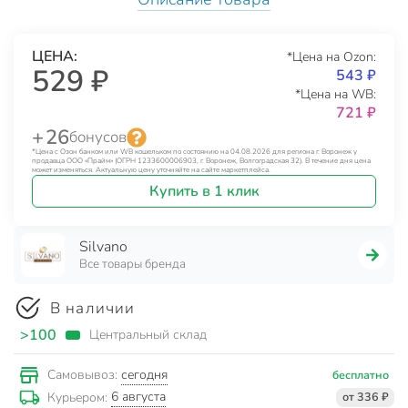
ЦЕНА:
*Цена на Ozon:
529 ₽
543 ₽
*Цена на WB:
721 ₽
+ 26
бонусов
*Цена с Озон банком или WB кошельком по состоянию на 04.08.2026 для региона г. Воронеж у
продавца ООО «Прайм» (ОГРН 1233600006903, г. Воронеж, Волгоградская 32). В течение дня цена
может изменяться. Актуальную цену уточняйте на сайте маркетплейса.
Купить в 1 клик
Silvano
Все товары бренда
В наличии
>100
Центральный склад
сегодня
Самовывоз:
бесплатно
6 августа
Курьером:
от 336 ₽