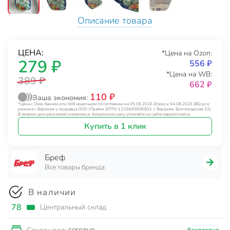
Описание товара
ЦЕНА:
*Цена на Ozon:
279 ₽
556 ₽
*Цена на WB:
389 ₽
662 ₽
110 ₽
Ваша экономия:
*Цена с Озон банком или WB кошельком по состоянию на 05.08.2026 (Озон) и 04.08.2026 (ВБ) для
региона г. Воронеж у продавца ООО «Прайм» (ОГРН 1233600006903, г. Воронеж, Волгоградская 32).
В течение дня цена может изменяться. Актуальную цену уточняйте на сайте маркетплейса.
Купить в 1 клик
Бреф
Все товары бренда
В наличии
78
Центральный склад
сегодня
бесплатно