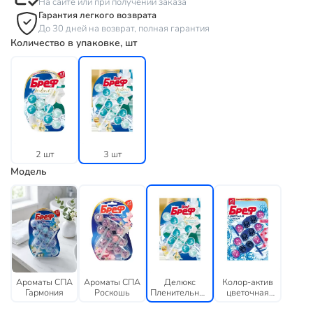
На сайте или при получении заказа
Гарантия легкого возврата
До 30 дней на возврат, полная гарантия
Количество в упаковке, шт
2 шт
3 шт
Модель
Ароматы СПА
Ароматы СПА
Делюкс
Колор-актив
Гармония
Роскошь
Пленительный
цветочная
жасмин
свежесть