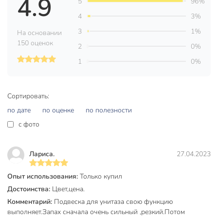
4.9
5
96%
Страна производства
Сербия
4
3%
3
1%
На основании
Тип
подвеска
150 оценок
2
0%
Делюкс
1
0%
Модель
Пленительный
жасмин
Вес в упаковке
205 г
Сортировать:
Габариты упаковки
3 x 12 x 16 см
по дате
по оценке
по полезности
c фото
Лариса.
27.04.2023
Опыт использования:
Только купил
Достоинства:
Цвет,цена.
Комментарий:
Подвеска для унитаза свою функцию
выполняет.Запах сначала очень сильный ,резкий.Потом