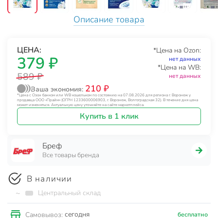
Описание товара
ЦЕНА:
*Цена на Ozon:
379 ₽
нет данных
*Цена на WB:
589 ₽
нет данных
210 ₽
Ваша экономия:
*Цена с Озон банком или WB кошельком по состоянию на 07.08.2026 для региона г. Воронеж у
продавца ООО «Прайм» (ОГРН 1233600006903, г. Воронеж, Волгоградская 32). В течение дня цена
может изменяться. Актуальную цену уточняйте на сайте маркетплейса.
Купить в 1 клик
Бреф
Все товары бренда
В наличии
~
Центральный склад
сегодня
Самовывоз:
бесплатно