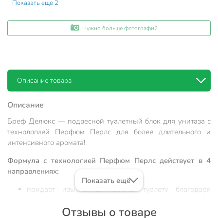
Показать еще 2
Нужно больше фотографий
Описание товара
Описание
Бреф Делюкс — подвесной туалетный блок для унитаза с
технологией Перфюм Перлс для более длительного и
интенсивного аромата!
Формула с технологией Перфюм Перлс действует в 4
направлениях:
Показать ещё
придает изысканный аромат туалету благодаря
премиальной отдушке;
Отзывы о товаре
образует очищающую пену, которая обеспечивает