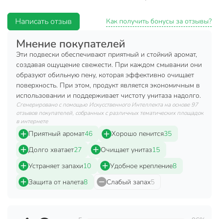
гигиеническую чистоту при каждом смывании;
Написать отзыв
предотвращает образование известкового налета;
Как получить бонусы за отзывы?
помогает предотвратить повторное загрязнение;
Мнение покупателей
Бреф Делюкс — парфюмерный аромат для Вашего
Эти подвески обеспечивают приятный и стойкий аромат,
туалета.
создавая ощущение свежести. При каждом смывании они
образуют обильную пену, которая эффективно очищает
Характеристики:
поверхность. При этом, продукт является экономичным в
использовании и поддерживает чистоту унитаза надолго.
Вес: 50 г.
Сгенерировано с помощью Искусственного Интеллекта на основе 97
отзывов покупателей, собранных с различных тематических площадок
Количество: 3 шт.
в интернете
Цвет: голубой, бирюзовый.
Приятный аромат
46
Хорошо пенится
35
Аромат: пленительный жасмин.
Долго хватает
27
Очищает унитаз
15
Техническая информация
Устраняет запахи
10
Удобное крепление
8
Вес, г
50 г
Защита от налета
8
Слабый запах
5
Количество в упаковке, шт
3 шт
Бренд
Бреф