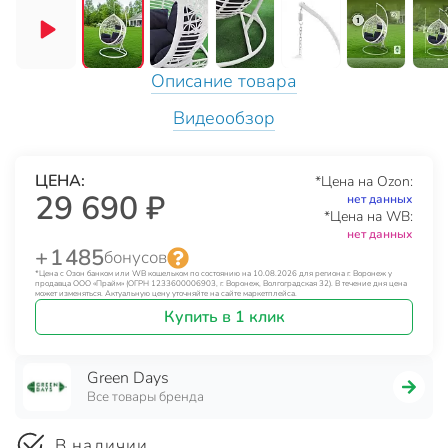
Описание товара
Видеообзор
ЦЕНА:
*Цена на Ozon:
29 690 ₽
нет данных
*Цена на WB:
нет данных
+ 1 485
бонусов
*Цена с Озон банком или WB кошельком по состоянию на 10.08.2026 для региона г. Воронеж у
продавца ООО «Прайм» (ОГРН 1233600006903, г. Воронеж, Волгоградская 32). В течение дня цена
может изменяться. Актуальную цену уточняйте на сайте маркетплейса.
Купить в 1 клик
Green Days
Все товары бренда
В наличии