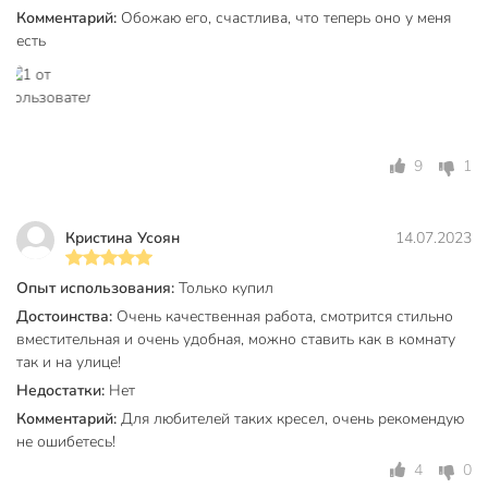
Страна производства
Китай
Комментарий:
Обожаю его, счастлива, что теперь оно у меня
есть
Количество мест
1
Материал каркаса
металл
Цвет подушки
сливовый
9
1
Цвет
белый
Тип
кресло-капля
Кристина Усоян
14.07.2023
Особенности
плетеный
Опыт использования:
Только купил
Комплектация
с подушкой
Достоинства:
Очень качественная работа, смотрится стильно
Наличие стойки
со стойкой
вместительная и очень удобная, можно ставить как в комнату
так и на улице!
Материал корзины
ротанговый
Недостатки:
Нет
Артикул производителя
TZF-H056
Комментарий:
Для любителей таких кресел, очень рекомендую
не ошибетесь!
Вес в упаковке
27 кг
4
0