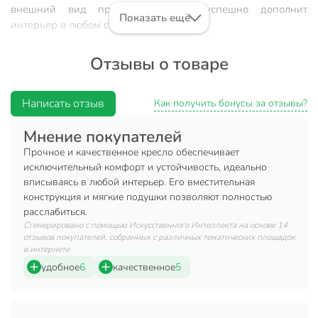
внешний вид предмета мебели успешно дополнит
Показать ещё
интерьер в любом стиле.
Характеристики:
Отзывы о товаре
Материал: корзина из стальной трубы диаметром
19x0,8 мм; стоячая стальная труба диаметром 42х2,5
Написать отзыв
Как получить бонусы за отзывы?
мм; ПУ ротанг; водонепроницаемый полиэстер.
Размер стойки: 198 см.
Мнение покупателей
Размер корзины: 115х86х65 см.
Прочное и качественное кресло обеспечивает
исключительный комфорт и устойчивость, идеально
Размер подушки: 105х120 см.
вписываясь в любой интерьер. Его вместительная
Размер подголовника: 40х15 см.
конструкция и мягкие подушки позволяют полностью
расслабиться.
Количество мест: одноместные.
Сгенерировано с помощью Искусственного Интеллекта на основе 14
Максимальная нагрузка: 150 кг.
отзывов покупателей, собранных с различных тематических площадок
в интернете
Цвет: белый.
удобное
6
качественное
5
Страна производства: Китай.
Поставляется в разобранном виде.