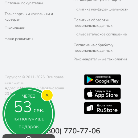
Оптовым покупателям
Политика конфиденциальности
Транспортным компаниям и
курьерам
Политика обработки
персональных данных
О компании
Пользовательское соглашение
Наши реквизиты
Согласие на обработку
персональных данных
Рекомендательные технологии
Copyright © 2011-2026. Все права
защищены.
Адрес: г. Москва, ул. Чертановская
20 (метро Южная)
ЧЕРЕЗ
52
Телефон:
8 (800) 770-77-06
Почта:
sales@poryadok.ru
сек.
ты получишь
подарок
8 (800) 770-77-06