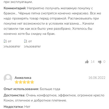
или же полиролью, подобранной в соответствии с
при эксплуатации.
типом материала каркаса.
Комментарий:
Неприятно получать желаемую покупку с
В дополнение идет мягкая, большая подушка из
браком... Чёрные пятна смотрятся конечно некрасиво. Все же
качественного материала.
надо проверять товар перед отправкой. Распаковывать при
покупке нет возможности в условиях магазина.... Качели
Подвесное кресло – это современный и оригинальный
оставили так как все было уже разобрано. Хотелось бы
способ обустройства комфортной зоны отдыха.
конечно хотя бы скидку на брак.
Эргономичная и удобная форма кресла, а также состояние
покачивания и невесомости – это ключевые параметры,
которые обеспечат уют и отдых.
Техническая информация
14
0
Высота, см
198 см
Ширина, см
86 см
Анжелика
16.06.2022
Длина, см
115 см
Опыт использования:
Больше года
Максимальная нагрузка, кг
150 кг
Достоинства:
Очень комфортное, эффектное, огромное кресло
Кокон, отличное и добротное плетение.
Бренд
Green Days
Недостатки:
Нет