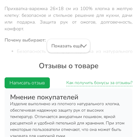
Прихватка-варежка 26×18 см из 100% хлопка в желтую
клетку: безопасное и стильное решение для кухни, дачи
или подарка. Защита рук от ожогов, долговечность,
комфорт.
Почему выбирают:
Показать ещё
Безопасность и комфорт: варежка из натурального
хлопка с плотным плетением защищает руки от
Отзывы о товаре
высоких температур.
Оптимальный размер 26×18 см: удобно держать
посуду любой формы, материал — 100% хлопок, не
Написать отзыв
Как получить бонусы за отзывы?
вызывает аллергию.
Мнение покупателей
Универсальность: подходит для кухни, дачи,
пикника, отличный подарок хозяйке или на
Изделие выполнено из плотного натурального хлопка,
новоселье.
обеспечивая надежную защиту рук от высоких
температур. Отличается аккуратным пошивом, яркой
Прихватка-варежка Silvano — это практичный аксессуар
расцветкой и удобной петелькой для хранения. При этом
для кухни, который сочетает в себе надежную защиту и
некоторые пользователи отмечают, что она может быть
стильный дизайн. Благодаря натуральному хлопку
узковата для широкой руки.