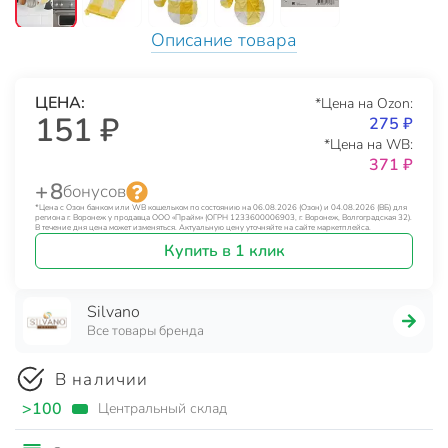
Описание товара
ЦЕНА:
*Цена на Ozon:
151 ₽
275 ₽
*Цена на WB:
371 ₽
+ 8
бонусов
*Цена с Озон банком или WB кошельком по состоянию на 06.08.2026 (Озон) и 04.08.2026 (ВБ) для
региона г. Воронеж у продавца ООО «Прайм» (ОГРН 1233600006903, г. Воронеж, Волгоградская 32).
В течение дня цена может изменяться. Актуальную цену уточняйте на сайте маркетплейса.
Купить в 1 клик
Silvano
Все товары бренда
В наличии
>100
Центральный склад