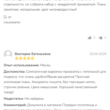
отдельности, но собрала набор с квадратной прихваткой. Ткань
Техническая информация
приятная, натуральная, цвет жизнерадостный
Ширина, см
18 см
Длина, см
26 см
Состав
100% хлопок
0
0
Бренд
Silvano
Страна производства
Узбекистан
Виктория Евгеньевна
19.04.2026
Цвет
желтый
Опыт использования:
Месяц
Форма прихватки
варежка
Достоинства:
Симпатичная варежка-прихватка с петелькой для
подвеса, что очень удобно!Яркая расцветка! Прочная
Артикул производителя
SR0647P
хлопковая ткань. Аккуратно пошита, без торчащих ниток,
строчки ровные. Цена невысокая. Хороший качественный
Вес в упаковке
55 г
товар!
Габариты упаковки
3 x 18 x 29 см
Недостатки:
Не найдены
Комментарий:
Докупила в магазине Порядок полотенце и