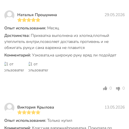
Частые вопросы:
Наталья Прошунина
29.05.2026
Какой размер у этой прихватки и подойдет ли она для
большой ладони?
Опыт использования:
Месяц
Достоинства:
Прихватка выполнена из хлопка,плотный
Размер 26×18 см. Прихватка-варежка подходит для
утеплитель внутри,позволяет доставать противень и не
большинства рук, полностью закрывает ладонь и часть
обжигать руку,и сама варежка не плавится
запястья, обеспечивая защиту от ожогов.
Комментарий:
Узковата,на широкую руку вряд ли подойдет
Чем отличается хлопковая прихватка от синтетической?
Хлопок не плавится при нагреве, не выделяет запахов, не
вызывает аллергию. Варежка долговечна, хорошо
стирается, не теряет форму.
0
0
Можно ли использовать эту прихватку для
микроволновки и духовки?
Виктория Крылова
13.05.2026
Да, изделие из 100% хлопка безопасно для
микроволновки и духовки, защищает руки от горячей
Опыт использования:
Только купил
посуды и пара.
Комментарий:
Классная варежка/прихватка. Покупала по