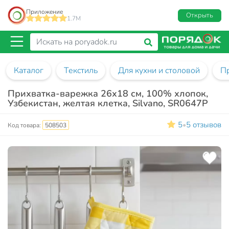
Приложение
Открыть
1.7M
Каталог
Текстиль
Для кухни и столовой
П
Прихватка-варежка 26х18 см, 100% хлопок,
Узбекистан, желтая клетка, Silvano, SR0647P
5
5 отзывов
•
Код товара:
508503