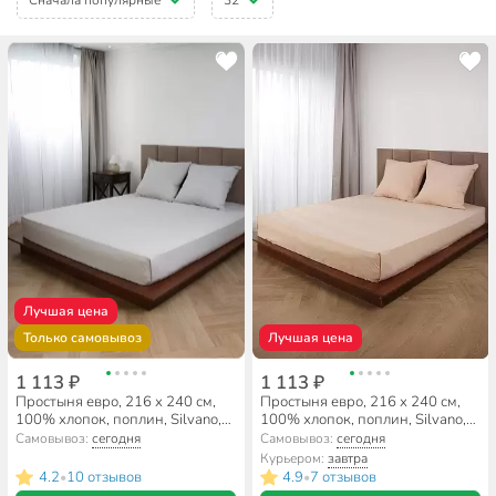
Лучшая цена
Только самовывоз
Лучшая цена
1 113 ₽
1 113 ₽
Простыня евро, 216 х 240 см,
Простыня евро, 216 х 240 см,
100% хлопок, поплин, Silvano,
100% хлопок, поплин, Silvano,
Тауп
Латте
Самовывоз:
сегодня
Самовывоз:
сегодня
Курьером:
завтра
4.2
10 отзывов
4.9
7 отзывов
•
•