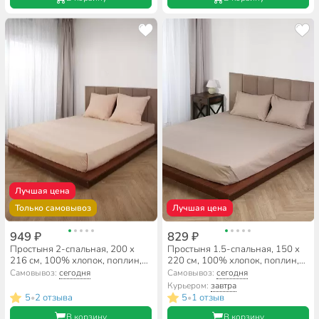
Лучшая цена
Только самовывоз
Лучшая цена
949 ₽
829 ₽
Простыня 2-спальная, 200 х
Простыня 1.5-спальная, 150 х
216 см, 100% хлопок, поплин,
220 см, 100% хлопок, поплин,
Silvano, Латте
110 г/м2, бежевая, Silvano,
Самовывоз:
сегодня
Самовывоз:
сегодня
Узбекистан
Курьером:
завтра
5
2 отзыва
5
1 отзыв
•
•
В корзину
В корзину