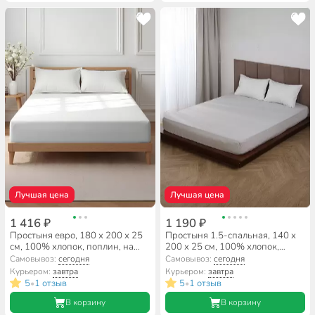
Лучшая цена
Лучшая цена
1 416 ₽
1 190 ₽
Простыня евро, 180 х 200 х 25
Простыня 1.5-спальная, 140 х
см, 100% хлопок, поплин, на
200 х 25 см, 100% хлопок,
резинке, Silvano, Белый
поплин, на резинке, Silvano,
Самовывоз:
сегодня
Самовывоз:
сегодня
Тауп
Курьером:
завтра
Курьером:
завтра
5
1 отзыв
5
1 отзыв
•
•
В корзину
В корзину