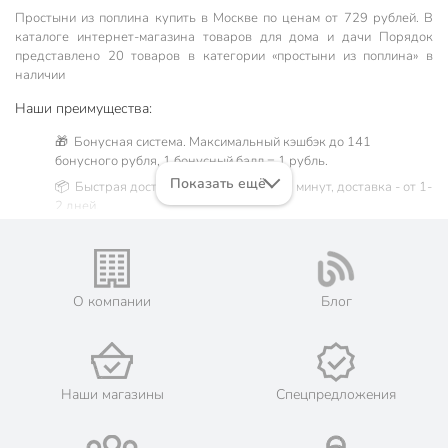
Простыни из поплина купить в Москве по ценам от 729 рублей. В
каталоге интернет-магазина товаров для дома и дачи Порядок
представлено 20 товаров в категории «простыни из поплина» в
наличии
Наши преимущества:
🎁 Бонусная система. Максимальный кэшбэк до 141
бонусного рубля, 1 бонусный балл = 1 рубль.
Показать ещё
📦 Быстрая доставка. Самовывоз от 60 минут, доставка - от 1-
2 дней.
🛒 Бесплатный самовывоз из магазинов города Москва.
Жители Московской области могут сделать заказ и оплатить
его онлайн на официальном сайте сети магазинов Порядок.
💳 Оплата: онлайн на сайте интернет-гипермаркета или
О компании
Блог
наличными при получении.
🛍 Скидки, акции, распродажи каждый день!
📜 Только оригинальная продукция. Интернет-гипермаркет
Порядок - официальный представитель ведущих мировых
Наши магазины
Спецпредложения
марок.