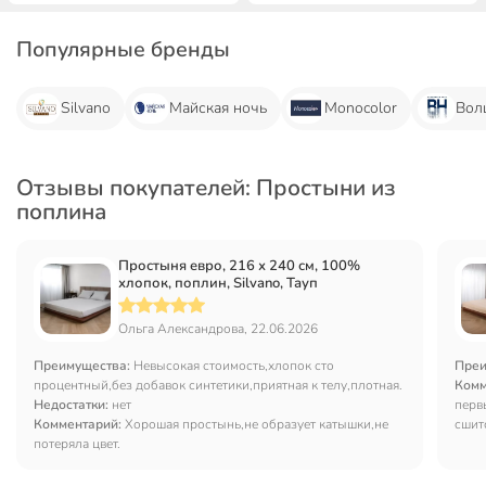
Популярные бренды
Silvano
Майская ночь
Monocolor
Вол
Отзывы покупателей: Простыни из
поплина
Простыня евро, 216 х 240 см, 100%
хлопок, поплин, Silvano, Тауп
Ольга Александрова, 22.06.2026
Преимущества:
Невысокая стоимость,хлопок сто
Преи
процентный,без добавок синтетики,приятная к телу,плотная.
Комм
Недостатки:
нет
перв
Комментарий:
Хорошая простынь,не образует катышки,не
сшит
потеряла цвет.