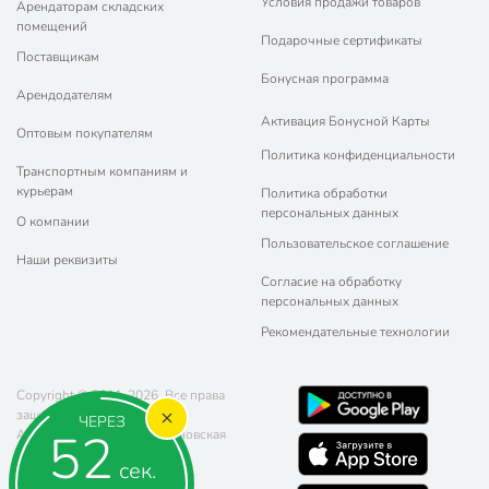
Условия продажи товаров
Арендаторам складских
помещений
Подарочные сертификаты
Поставщикам
Бонусная программа
Арендодателям
Активация Бонусной Карты
Оптовым покупателям
Политика конфиденциальности
Транспортным компаниям и
курьерам
Политика обработки
персональных данных
О компании
Пользовательское соглашение
Наши реквизиты
Согласие на обработку
персональных данных
Рекомендательные технологии
Copyright © 2011-2026. Все права
защищены.
ЧЕРЕЗ
51
Адрес: г. Москва, ул. Чертановская
20 (метро Южная)
сек.
Телефон:
8 (800) 770-77-06