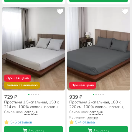
Лучшая цена
Только самовывоз
Лучшая цена
729 ₽
939 ₽
Простыня 1.5-спальная, 150 х
Простыня 2-спальная, 180 х
214 см, 100% хлопок, поплин,
220 см, 100% хлопок, поплин,
Silvano, Тауп
110 г/м2, темно-серая, Silvano,
Самовывоз:
сегодня
Самовывоз:
сегодня
Узбекистан
Курьером:
завтра
5
5 отзывов
5
4 отзыва
•
•
В корзину
В корзину