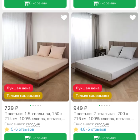
В корзину
В корзину
Лучшая цена
Лучшая цена
Только самовывоз
Только самовывоз
729 ₽
949 ₽
Простыня 1.5-спальная, 150 х
Простыня 2-спальная, 200 х
214 см, 100% хлопок, поплин,
216 см, 100% хлопок, поплин,
Silvano, Латте
Silvano, Тауп
Самовывоз:
сегодня
Самовывоз:
сегодня
5
6 отзывов
4.8
5 отзывов
•
•
В корзину
В корзину