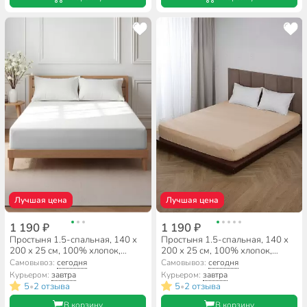
Лучшая цена
Лучшая цена
1 190 ₽
1 190 ₽
Простыня 1.5-спальная, 140 х
Простыня 1.5-спальная, 140 х
200 х 25 см, 100% хлопок,
200 х 25 см, 100% хлопок,
поплин, на резинке, Silvano,
поплин, на резинке, Silvano,
Самовывоз:
сегодня
Самовывоз:
сегодня
Белый
Латте
Курьером:
завтра
Курьером:
завтра
5
2 отзыва
5
2 отзыва
•
•
В корзину
В корзину