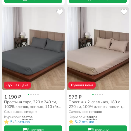
Лучшая цена
Лучшая цена
1 190 ₽
979 ₽
Простыня евро, 220 х 240 см,
Простыня 2-спальная, 180 х
100% хлопок, поплин, 110 г/м2,
220 см, 100% хлопок, поплин,
темно-серая, Silvano,
110 г/м2, бежевая, Silvano,
Самовывоз:
сегодня
Самовывоз:
сегодня
Узбекистан
Узбекистан
Курьером:
завтра
Курьером:
завтра
5
3 отзыва
5
2 отзыва
•
•
В корзину
В корзину