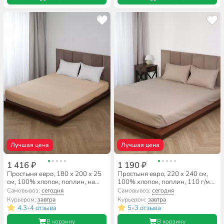
Лучшая цена
Лучшая цена
1 416 ₽
1 190 ₽
Простыня евро, 180 х 200 х 25
Простыня евро, 220 х 240 см,
см, 100% хлопок, поплин, на
100% хлопок, поплин, 110 г/м2,
резинке, Silvano, Латте
бежевая, Silvano, Узбекистан
Самовывоз:
сегодня
Самовывоз:
сегодня
Курьером:
завтра
Курьером:
завтра
4.3
4 отзыва
5
3 отзыва
•
•
В корзину
В корзину