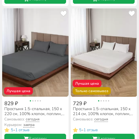
Лучшая цена
Лучшая цена
Только самовывоз
829 ₽
729 ₽
Простыня 1.5-спальная, 150 х
Простыня 1.5-спальная, 150 х
220 см, 100% хлопок, поплин,
214 см, 100% хлопок, поплин,
110 г/м2, темно-серая, Silvano,
Silvano, Белый
Самовывоз:
сегодня
Самовывоз:
сегодня
Узбекистан
Курьером:
завтра
5
1 отзыв
5
1 отзыв
•
•
В корзину
В корзину