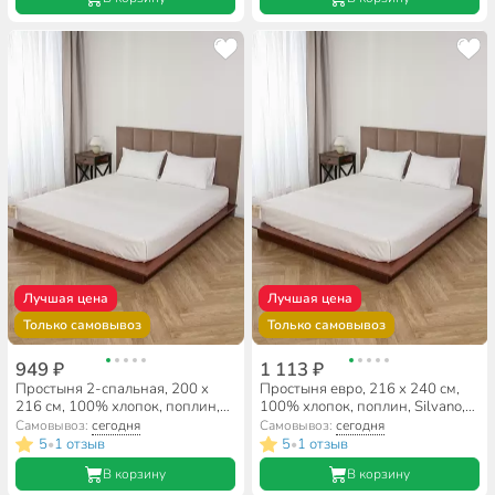
Лучшая цена
Лучшая цена
Только самовывоз
Только самовывоз
949 ₽
1 113 ₽
Простыня 2-спальная, 200 х
Простыня евро, 216 х 240 см,
216 см, 100% хлопок, поплин,
100% хлопок, поплин, Silvano,
Silvano, Белый
Белый
Самовывоз:
сегодня
Самовывоз:
сегодня
5
1 отзыв
5
1 отзыв
•
•
В корзину
В корзину