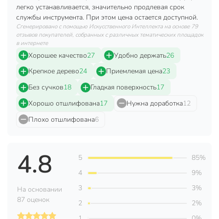
Длина, мм
315 мм
легко устанавливается, значительно продлевая срок
службы инструмента. При этом цена остается доступной.
для молотка 300-
Сгенерировано с помощью Искусственного Интеллекта на основе 79
Назначение
400 г
отзывов покупателей, собранных с различных тематических площадок
в интернете
Вес в упаковке
105 г
Хорошее качество
27
Удобно держать
26
Габариты упаковки
32 x 3 x 3 см
Крепкое дерево
24
Приемлемая цена
23
Без сучков
18
Гладкая поверхность
17
Хорошо отшлифована
17
Нужна доработка
12
Плохо отшлифована
6
4.8
5
85%
4
9%
3
3%
На основании
87 оценок
2
2%
1
0%