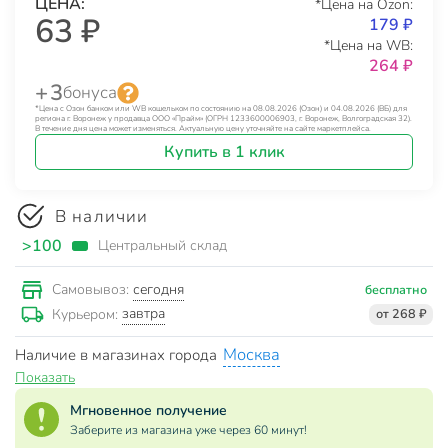
ЦЕНА:
*Цена на Ozon:
63 ₽
179 ₽
*Цена на WB:
264 ₽
+ 3
бонуса
*Цена с Озон банком или WB кошельком по состоянию на 08.08.2026 (Озон) и 04.08.2026 (ВБ) для
региона г. Воронеж у продавца ООО «Прайм» (ОГРН 1233600006903, г. Воронеж, Волгоградская 32).
В течение дня цена может изменяться. Актуальную цену уточняйте на сайте маркетплейса.
Купить в 1 клик
В наличии
>100
Центральный склад
сегодня
Самовывоз:
бесплатно
завтра
Курьером:
от 268 ₽
Москва
Наличие в магазинах города
Показать
Мгновенное получение
Заберите из магазина уже через 60 минут!