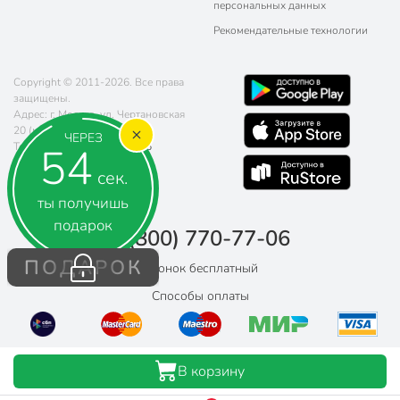
персональных данных
Рекомендательные технологии
Copyright © 2011-2026. Все права
защищены.
Адрес: г. Москва, ул. Чертановская
20 (метро Южная)
ЧЕРЕЗ
53
Телефон:
8 (800) 770-77-06
Почта:
sales@poryadok.ru
сек.
ты получишь
подарок
8 (800) 770-77-06
ПОДАРОК
Звонок бесплатный
Способы оплаты
В корзину