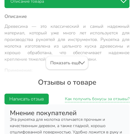
Описание товара
Описание
Древесина — это классический и самый надежный
материал, который уже много лет используется для
производства рукоятей для инструментов. Рукоятка для
молотка изготовлена из цельного куска древесины и
хорошо обработана, что обеспечивает надежное
крепление тяжелой металлической головки.
Показать ещё
Применение:
Отзывы о товаре
Ручка подходит для любого типа молотка подходящего
размера. Поскольку молоток — инструмент с достаточной
тяжелой ударной частью, на его рукоятку приходится
Написать отзыв
Как получить бонусы за отзывы?
значительная нагрузка. Такая ручка не только крепко
держит ударную головку, но и эффективно гасит вибрацию
Мнение покупателей
от удара.
Эта рукоятка для молотка отличается прочным и
качественным деревом, а также гладкой, хорошо
Техническая информация
отшлифованной поверхностью. Удобно ложится в руку и