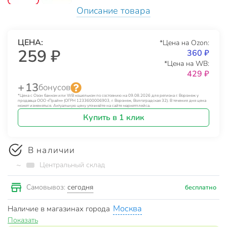
Описание товара
ЦЕНА:
*Цена на Ozon:
259 ₽
360 ₽
*Цена на WB:
429 ₽
+ 13
бонусов
*Цена с Озон банком или WB кошельком по состоянию на 09.08.2026 для региона г. Воронеж у
продавца ООО «Прайм» (ОГРН 1233600006903, г. Воронеж, Волгоградская 32). В течение дня цена
может изменяться. Актуальную цену уточняйте на сайте маркетплейса.
Купить в 1 клик
В наличии
~
Центральный склад
сегодня
Самовывоз:
бесплатно
Москва
Наличие в магазинах города
Показать