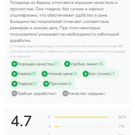
Габариты упаковки
3 x 6 x 50 см
Топорище из березы отличается хорошим качеством и
прочностью. Оно гладкое, без сучков и хорошо
отшлифовано, что обеспечивает удобство в руке.
Большинство покупателей отмечают соответствие
размерам и низкую цену. При этом некоторые
пользователи указывают на необходимость небольшой
доработки.
Сгенерировано с помощью Искусственного Интеллекта на основе 96
отзывов покупателей, собранных с различных тематических площадок
в интернете
Хорошее качество
27
Удобно лежит
26
Береза
25
Низкая цена
24
Без сучков
21
Гладкое
21
Прочное
16
Требует доработки
6
Качество среднее
3
4.7
5
86%
4
7%