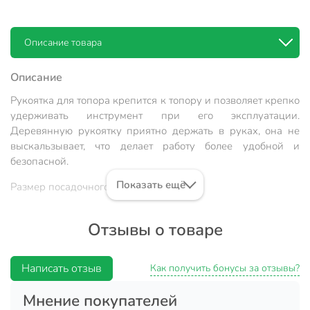
Описание товара
Описание
Рукоятка для топора крепится к топору и позволяет крепко
удерживать инструмент при его эксплуатации.
Деревянную рукоятку приятно держать в руках, она не
выскальзывает, что делает работу более удобной и
безопасной.
Показать ещё
Размер посадочного места: 30х50 мм.
Техническая информация
Отзывы о товаре
Материал
береза
Покрытие
без покрытия
Написать отзыв
Как получить бонусы за отзывы?
Вес в упаковке
405 г
Мнение покупателей