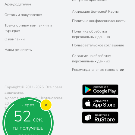
Арендодателям
Активация Бонусной Карты
Оптовым покупателям
Политика конфиденциальности
Транспортным компаниям и
курьерам
Политика обработки
персональных данных
О компании
Пользовательское соглашение
Наши реквизиты
Согласие на обработку
персональных данных
Рекомендательные технологии
Copyright © 2011-2026. Все права
защищены.
Адрес: г. Москва, ул. Чертановская
20 (метро Южная)
ЧЕРЕЗ
52
Телефон:
8 (800) 770-77-06
Почта:
sales@poryadok.ru
сек.
ты получишь