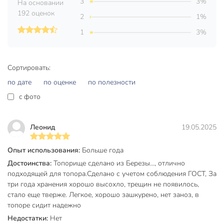
3
3%
На основании
192 оценок
2
1%
1
3%
Сортировать:
по дате
по оценке
по полезности
c фото
Леонид
19.05.2025
Опыт использования:
Больше года
Достоинства:
Топорище сделано из Березы..., отлично
подходящей для топора.Сделано с учетом соблюдения ГОСТ, За
три года хранения хорошо высохло, трещин не появилось,
стало еще тверже. Легкое, хорошо зашкурено, нет заноз, в
топоре сидит надежно
Недостатки:
Нет