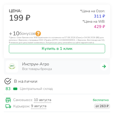
ЦЕНА:
*Цена на Ozon:
199 ₽
311 ₽
*Цена на WB:
429 ₽
+ 10
бонусов
*Цена с Озон банком или WB кошельком по состоянию на 07.08.2026 (Озон) и 04.08.2026 (ВБ) для
региона г. Воронеж у продавца ООО «Прайм» (ОГРН 1233600006903, г. Воронеж, Волгоградская 32).
В течение дня цена может изменяться. Актуальную цену уточняйте на сайте маркетплейса.
Купить в 1 клик
Инструм-Агро
Все товары бренда
В наличии
83
Центральный склад
10 августа
Самовывоз:
бесплатно
9 августа
Курьером:
от 263 ₽