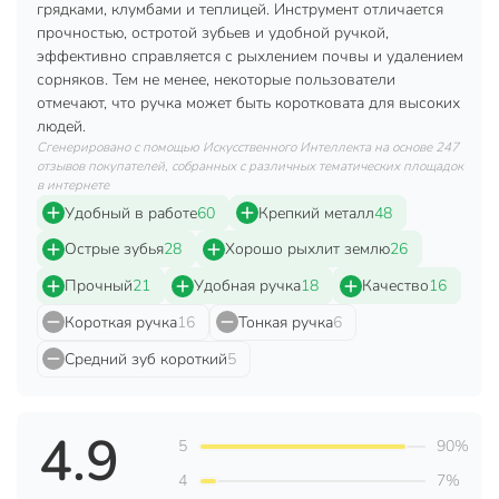
Диаметр черенка в самом широком месте втулки: 2
грядками, клумбами и теплицей. Инструмент отличается
см.
прочностью, остротой зубьев и удобной ручкой,
эффективно справляется с рыхлением почвы и удалением
Преимуществами данного рыхлителя являются:
сорняков. Тем не менее, некоторые пользователи
отмечают, что ручка может быть коротковата для высоких
металлическая рабочая часть в порошковой окраске;
людей.
деревянная ручка для удобства работы и хранения;
Сгенерировано с помощью Искусственного Интеллекта на основе 247
отзывов покупателей, собранных с различных тематических площадок
лёгкость в уходе за изделием.
в интернете
Удобный в работе
60
Крепкий металл
48
Техническая информация
Острые зубья
28
Хорошо рыхлит землю
26
Количество зубцов, шт
3 шт
Прочный
21
Удобная ручка
18
Качество
16
Бренд
Инструм-Агро
Короткая ручка
16
Тонкая ручка
6
Страна производства
Россия
Средний зуб короткий
5
Материал черенка
дерево
Артикул производителя
010916
4.9
5
90%
Модель
Р-3-1
4
7%