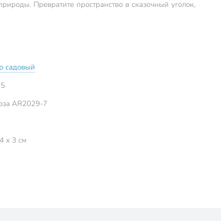
природы. Превратите пространство в сказочный уголок,
р садовый
25
оза AR2029-7
4 x 3 см