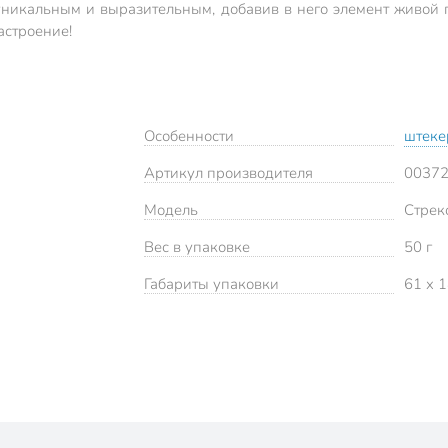
 уникальным и выразительным, добавив в него элемент живой 
астроение!
Особенности
штеке
Артикул производителя
0037
Модель
Стрек
Вес в упаковке
50 г
Габариты упаковки
61 x 1