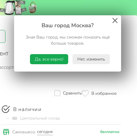
Вход / Регистрация
Ваш город Москва?
Зная Ваш город, мы сможем показать ещё
Избранное
Корзина
больше товаров.
ЕНТ
САД И ОГОРОД
ТУРИЗМ. ОТДЫХ НА ДАЧЕ
Да, все верно!
Нет, изменить
ассортименте
Сравнить
В избранное
В наличии
~
Центральный склад
сегодня
Самовывоз:
бесплатно