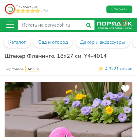
Приложение
Открыть
1.7M
Каталог
Сад и огород
Декор и аксессуары
Штекер Фламинго, 18х27 см, Y4-4014
4.9
21 отзыв
•
Код товара:
349961