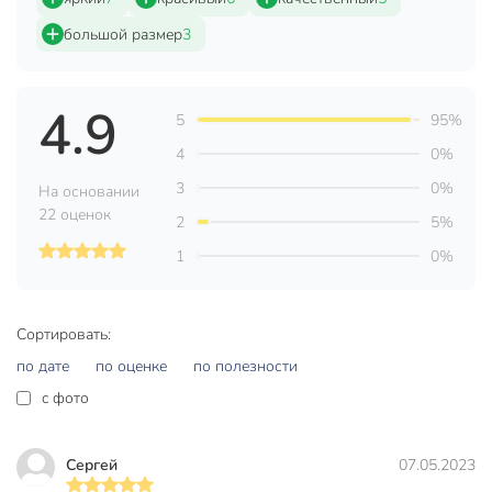
пространство.
большой размер
3
Техническая информация
Высота, см
27 см
4.9
5
95%
Ширина, см
18 см
4
0%
Страна производства
Китай
3
0%
На основании
Подвесная
не подвесные
22 оценок
2
5%
металл
1
0%
Материал
пластик
Размер
большой
Сортировать:
Вид
фламинго
по дате
по оценке
по полезности
Особенности
штекер садовый
c фото
Артикул производителя
Y4-4014
Сергей
07.05.2023
Модель
Фламинго