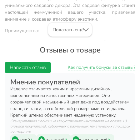
уникального садового декора. Эта садовая фигурка станет
настоящей жемчужиной вашего участка, привлекая
внимание и создавая атмосферу экзотики.
Показать ещё
Преимущества:
Эффектный дизайн: модель "Фламинго" выполнена в
Отзывы о товаре
ярких тонах, что делает ее заметной и
привлекательной.
Универсальное использование: садовая фигура
Написать отзыв
Как получить бонусы за отзывы?
легко устанавливается благодаря штекеру, высота
которого достигает 60 см, что позволяет разместить
Мнение покупателей
ее в любом уголке сада.
Изделие отличается ярким и красивым дизайном,
Большой размер: с шириной 18 см и высотой 27 см,
выполненным из качественных материалов. Оно
штекер "Фламинго" станет главным акцентом в
сохраняет свой насыщенный цвет даже под воздействием
солнца и влаги, а его большой размер заметен издалека.
вашем ландшафтном дизайне.
Крепкий штекер обеспечивает надежную установку.
Покупка этой садовой фигурки позволит создать
Сгенерировано с помощью Искусственного Интеллекта на основе 13
отзывов покупателей, собранных с различных тематических площадок
уникальный стиль в вашем саду, подчеркнув
в интернете
индивидуальность и добавив яркие краски в окружающее
яркий
7
красивый
6
качественный
5