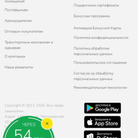
помещений
Подарочные сертификаты
Поставщикам
Бонусная программа
Арендодателям
Активация Бонусной Карты
Оптовым покупателям
Политика конфиденциальности
Транспортным компаниям и
курьерам
Политика обработки
персональных данных
О компании
Пользовательское соглашение
Наши реквизиты
Согласие на обработку
персональных данных
Рекомендательные технологии
Copyright © 2011-2026. Все права
защищены.
Адрес: г. Москва, ул. Чертановская
20 (метро Южная)
ЧЕРЕЗ
53
Телефон:
8 (800) 770-77-06
Почта:
sales@poryadok.ru