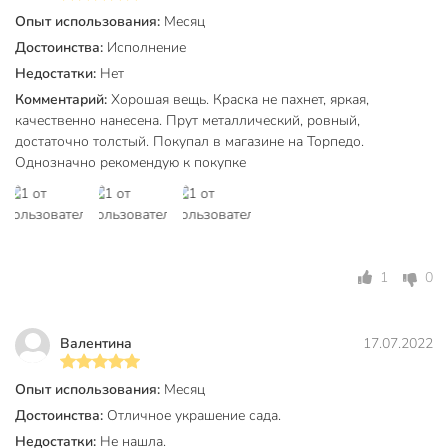
Опыт использования:
Месяц
Вес в упаковке
140 г
Достоинства:
Исполнение
Габариты упаковки
9 x 85 x 15 см
Недостатки:
Нет
Комментарий:
Хорошая вещь. Краска не пахнет, яркая,
качественно нанесена. Прут металлический, ровный,
достаточно толстый. Покупал в магазине на Торпедо.
Однозначно рекомендую к покупке
1
0
Валентина
17.07.2022
Опыт использования:
Месяц
Достоинства:
Отличное украшение сада.
Недостатки:
Не нашла.