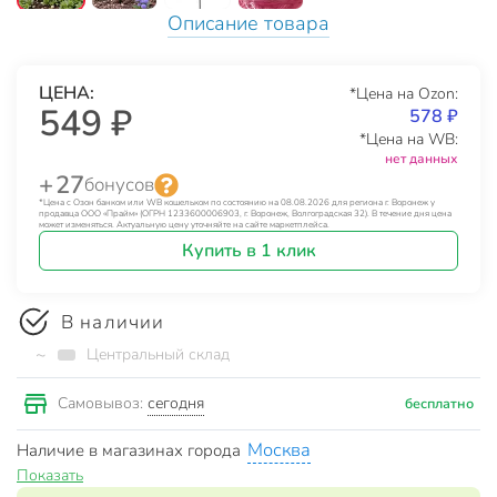
Описание товара
ЦЕНА:
*Цена на Ozon:
549 ₽
578 ₽
*Цена на WB:
нет данных
+ 27
бонусов
*Цена с Озон банком или WB кошельком по состоянию на 08.08.2026 для региона г. Воронеж у
продавца ООО «Прайм» (ОГРН 1233600006903, г. Воронеж, Волгоградская 32). В течение дня цена
может изменяться. Актуальную цену уточняйте на сайте маркетплейса.
Купить в 1 клик
В наличии
~
Центральный склад
сегодня
Самовывоз:
бесплатно
Москва
Наличие в магазинах города
Показать