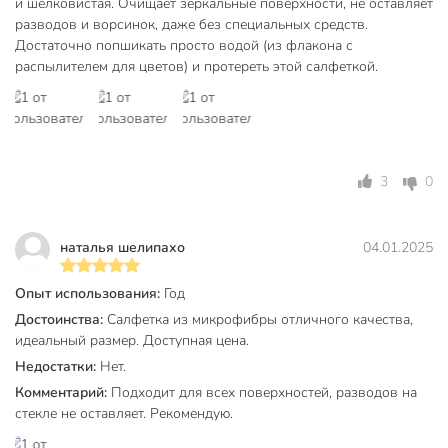
и шелковистая. Очищает зеркальные поверхности, не оставляет
для посуды
разводов и ворсинок, даже без специальных средств.
Размер, см
35х40 см
Достаточно попшикать просто водой (из флакона с
распылителем для цветов) и протереть этой салфеткой.
безворсовый
впитывающий
Особенности
многоразовый
без моющих
средств
3
0
Вес в упаковке
45 г
Габариты упаковки
24 x 18 x 1 см
наталья шелипахо
04.01.2025
Опыт использования:
Год
Достоинства:
Салфетка из микрофибры отличного качества,
идеальный размер. Доступная цена.
Недостатки:
Нет.
Комментарий:
Подходит для всех поверхностей, разводов на
стекле не оставляет. Рекомендую.