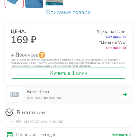
Описание товара
ЦЕНА:
*Цена на Ozon:
169 ₽
нет данных
*Цена на WB:
нет данных
+ 8
бонусов
*Цена с Озон банком или WB кошельком по состоянию на 06.08.2026 для региона г. Воронеж у
продавца ООО «Прайм» (ОГРН 1233600006903, г. Воронеж, Волгоградская 32). В течение дня цена
может изменяться. Актуальную цену уточняйте на сайте маркетплейса.
Купить в 1 клик
Bossclean
Все товары бренда
В наличии
~
Центральный склад
сегодня
Самовывоз:
бесплатно