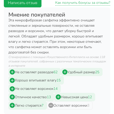
Написать отзыв
Размер салфетки: 35х40 см.
Как получить бонусы за отзывы?
Материал: микрофибра.
Мнение покупателей
Состав: 80% полиэстер, 20% полиамид.
Эта микрофибровая салфетка эффективно очищает
Плотность: 230 гр/м2.
стеклянные и зеркальные поверхности, не оставляя
разводов и ворсинок, что делает уборку быстрой и
Преимущества:
легкой. Обладает удобным размером, хорошо впитывает
влагу и легко стирается. При этом, некоторые отмечают,
Специализированная профессиональная салфетка
что салфетка может оставлять ворсинки или быть
для чистки и сушки стекол, зеркал и глянца.
дороговатой без скидки.
Идеально впитывает влагу и собирает загрязнения.
Сгенерировано с помощью Искусственного Интеллекта на основе 118
отзывов покупателей, собранных с различных тематических площадок
Не царапает поверхности за счёт специальной
в интернете
структуры ткани.
Не оставляет разводов
62
Удобный размер
25
Отлично зарекомендовала себя универсальностью
Хорошо впитывает влагу
15
применения для гладких поверхностей.
Не оставляет ворсинок
14
Техническая информация
Отличное качество
13
Невысокая цена
12
Ширина, мм
350 мм
Легко стирается
7
Оставляет ворсинки
3
Длина, мм
400 мм