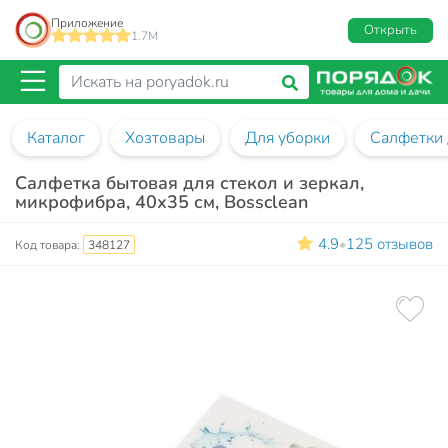
Приложение
Открыть
1.7M
Каталог
Хозтовары
Для уборки
Салфетки 
Салфетка бытовая для стекол и зеркал,
микрофибра, 40х35 см, Bossclean
4.9
125 отзывов
•
Код товара:
348127