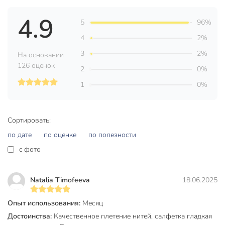
Количество в упаковке, шт
1 шт
4.9
5
96%
Материал
микрофибра
4
2%
Бренд
Bossclean
3
2%
На основании
126 оценок
2
0%
Страна производства
Китай
1
0%
Цвет
синий
для стекол и
зеркал
Сортировать:
для окон
по дате
по оценке
по полезности
для сухой уборки
c фото
для влажной
уборки
Назначение
универсальный
Natalia Timofeeva
18.06.2025
для блестящих
поверхностей
Опыт использования:
Месяц
для сантехники
Достоинства:
Качественное плетение нитей, салфетка гладкая
для оптики