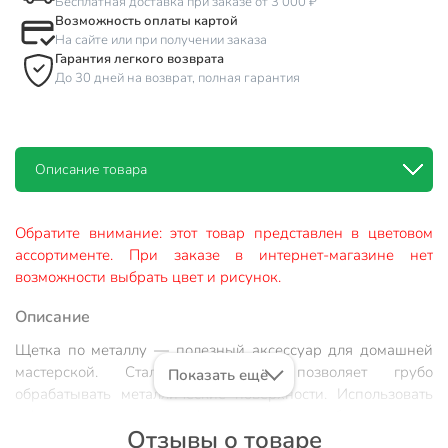
Бесплатная доставка при заказе от 3 000 ₽
Возможность оплаты картой
На сайте или при получении заказа
Гарантия легкого возврата
До 30 дней на возврат, полная гарантия
Описание товара
Обратите внимание: этот товар представлен в цветовом
ассортименте. При заказе в интернет-магазине нет
возможности выбрать цвет и рисунок.
Описание
Щетка по металлу — полезный аксессуар для домашней
мастерской. Стальная щетина позволяет грубо
Показать ещё
обрабатывать металлические поверхности. Использовать
щётку можно при профессиональных работах и при
Отзывы о товаре
проведении бытового ремонта. Изделие позволяет быстро