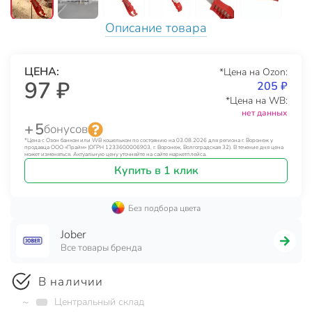
Описание товара
ЦЕНА:
*Цена на Ozon:
97 ₽
205 ₽
*Цена на WB:
нет данных
+ 5
бонусов
*Цена с Озон банком или WB кошельком по состоянию на 03.08.2026 для региона г. Воронеж у
продавца ООО «Прайм» (ОГРН 1233600006903, г. Воронеж, Волгоградская 32). В течение дня цена
может изменяться. Актуальную цену уточняйте на сайте маркетплейса.
Купить в 1 клик
Без подбора цвета
Jober
Все товары бренда
В наличии
~
Центральный склад