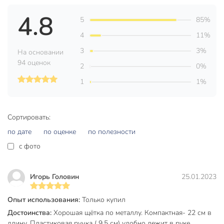
4.8
5
85%
4
11%
3
3%
На основании
94 оценок
2
0%
1
1%
Сортировать:
по дате
по оценке
по полезности
c фото
Игорь Головин
25.01.2023
Опыт использования:
Только купил
Достоинства:
Хорошая щётка по металлу. Компактная- 22 см в
длину. Пластиковая ручка ( 9,5 см) удобно лежит в руке.