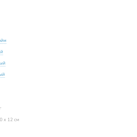
юйм
ый
ный
ый
г
0 x 12 см