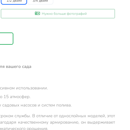
1/2 дюйм
3/4 дюйм
Нужно больше фотографий
ля вашего сада
нсивном использовании.
о 15 атмосфер.
 садовых насосов и систем полива.
роком службы. В отличие от однослойных моделей, этот
Благодаря качественному армированию, он выдерживает
томатического орошения.