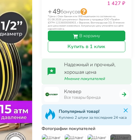
1 427 ₽
+ 49
бонусов
*Цена с Озон банком или WB кошельком по состоянию на
01.08.2026 для региона г. Воронеж у продавца ООО «Прайм»
(ОГРН 1233600006903, г. Воронеж, Волгоградская 32). В течение
дня цена может изменяться. Актуальную цену уточняйте на сайте
маркетплейса.
В корзину
Купить в 1 клик
Надежный и прочный,
хорошая цена
Мнение покупателей
Клевер
Все товары бренда
Популярный товар!
Куплено 2 штуки за последние 24 часа
Фотографии покупателей