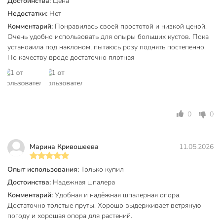
Достоинства:
Цена
Недостатки:
Нет
Материал
металл
Комментарий:
Понравилась своей простотой и низкой ценой.
Цвет
зеленый
Очень удобно использовать для опыры больших кустов. Пока
устаноаила под наклоном, пытаюсь розу поднять постепенно.
шпалера
По качеству вроде достаточно плотная
Тип
лесенка
для винограда
для вьющихся
Назначение
растений
0
0
для клематисов
Артикул производителя
№4
Марина Кривошеева
11.05.2026
Модель
Лесенка-трапеция
Опыт использования:
Только купил
Вес в упаковке
780 г
Достоинства:
Надежная шпалера
Габариты упаковки
3 x 70 x 171 см
Комментарий:
Удобная и надёжная шпалерная опора.
Достаточно толстые пруты. Хорошо выдерживает ветряную
погоду и хорошая опора для растений.