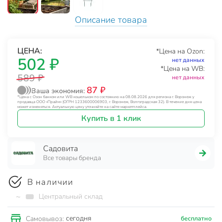
Описание товара
ЦЕНА:
*Цена на Ozon:
502 ₽
нет данных
*Цена на WB:
589 ₽
нет данных
87 ₽
Ваша экономия:
*Цена с Озон банком или WB кошельком по состоянию на 08.08.2026 для региона г. Воронеж у
продавца ООО «Прайм» (ОГРН 1233600006903, г. Воронеж, Волгоградская 32). В течение дня цена
может изменяться. Актуальную цену уточняйте на сайте маркетплейса.
Купить в 1 клик
Садовита
Все товары бренда
В наличии
~
Центральный склад
сегодня
Самовывоз:
бесплатно