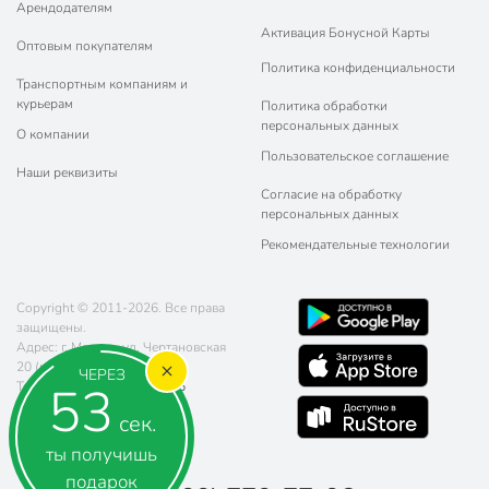
Арендодателям
Активация Бонусной Карты
Оптовым покупателям
Политика конфиденциальности
Транспортным компаниям и
курьерам
Политика обработки
персональных данных
О компании
Пользовательское соглашение
Наши реквизиты
Согласие на обработку
персональных данных
Рекомендательные технологии
Copyright © 2011-2026. Все права
защищены.
Адрес: г. Москва, ул. Чертановская
20 (метро Южная)
ЧЕРЕЗ
52
Телефон:
8 (800) 770-77-06
Почта:
sales@poryadok.ru
сек.
ты получишь
подарок