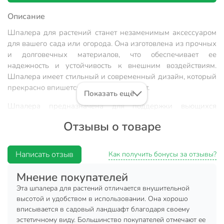
Описание
Шпалера для растений станет незаменимым аксессуаром
для вашего сада или огорода. Она изготовлена из прочных
и долговечных материалов, что обеспечивает ее
надежность и устойчивость к внешним воздействиям.
Шпалера имеет стильный и современный дизайн, который
прекрасно впишется в любой ландшафт.
Показать ещё
Шпалера предназначена для поддержки вьющихся
растений, таких как виноград, розы или клематисы. Она
Отзывы о товаре
обеспечивает растениям опору, помогая им расти
вертикально и сохранять свою форму. Кроме того, шпалера
защищает растения от ветра и других погодных условий,
Написать отзыв
Как получить бонусы за отзывы?
что способствует их здоровому росту и развитию.
Мнение покупателей
Характеристики:
Эта шпалера для растений отличается внушительной
Материал: металл.
высотой и удобством в использовании. Она хорошо
вписывается в садовый ландшафт благодаря своему
Цвет: зеленый.
эстетичному виду. Большинство покупателей отмечают ее