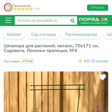
Приложение
Открыть
1.7M
Каталог
Сад и огород
Растениеводство
Шп
Шпалера для растений, металл, 70х171 см,
Садовита, Лесенка-трапеция, №4
4.6
33 отзыва
•
Код товара:
475744