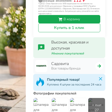
112 ₽
Ваша экономия:
*Цена с Озон банком или WB кошельком по состоянию на
08.08.2026 для региона г. Воронеж у продавца ООО «Прайм»
(ОГРН 1233600006903, г. Воронеж, Волгоградская 32). В течение
дня цена может изменяться. Актуальную цену уточняйте на сайте
маркетплейса.
В корзину
Купить в 1 клик
Высокая, красивая и
доступная
Мнение покупателей
Садовита
Все товары бренда
Популярный товар!
Куплено 4 штуки за последние 24 часа
Фотографии покупателей