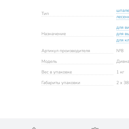
шпал
Тип
лесен
для в
Назначение
для в
для к
Артикул производителя
№8
Модель
Дивн
Вес в упаковке
1 кг
Габариты упаковки
2 x 38