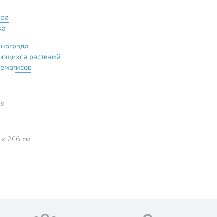
ера
ка
инограда
ьющихся растений
лематисов
ая
 x 206 см