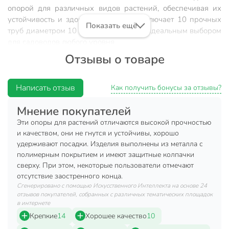
опорой для различных видов растений, обеспечивая их
устойчивость и здоровье. Комплект включает 10 прочных
Показать ещё
труб диаметром 10 мм, что делает его идеальным выбором
для садоводов любого уровня.
Отзывы о товаре
Преимущества:
Высокая прочность и долговечность благодаря
Написать отзыв
Как получить бонусы за отзывы?
металлическому материалу.
Универсальное использование для различных
Мнение покупателей
растений.
Эти опоры для растений отличаются высокой прочностью
Эстетичный зеленый цвет, гармонирующий с
и качеством, они не гнутся и устойчивы, хорошо
природой.
удерживают посадки. Изделия выполнены из металла с
полимерным покрытием и имеют защитные колпачки
Неразборная конструкция для удобства
сверху. При этом, некоторые пользователи отмечают
использования.
отсутствие заостренного конца.
Комплект из 10 штук для оптимальной поддержки.
Сгенерировано с помощью Искусственного Интеллекта на основе 24
отзывов покупателей, собранных с различных тематических площадок
в интернете
Техническая информация
Крепкие
14
Хорошее качество
10
Высота, см
100 см