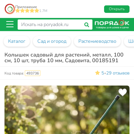
Приложение
Открыть
1.7M
Каталог
Сад и огород
Растениеводство
Шп
Колышек садовый для растений, металл, 100
см, 10 шт, труба 10 мм, Садовита, 00185191
5
29 отзывов
•
Код товара:
493736