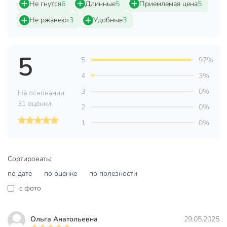
Не гнутся
6
Длинные
5
Приемлемая цена
5
Количество в наборе, шт
10 шт
Не ржавеют
3
Удобные
3
Бренд
Садовита
Страна производства
Россия
5
5
97%
Конструкция
неразборный
4
3%
Материал
металл
3
0%
На основании
31 оценки
Цвет
зеленый
2
0%
1
0%
Тип
опора
Назначение
универсальный
Сортировать:
Артикул производителя
00185191
по дате
по оценке
по полезности
Вес в упаковке
975 г
c фото
Габариты упаковки
6 x 6 x 101 см
Ольга Анатольевна
29.05.2025