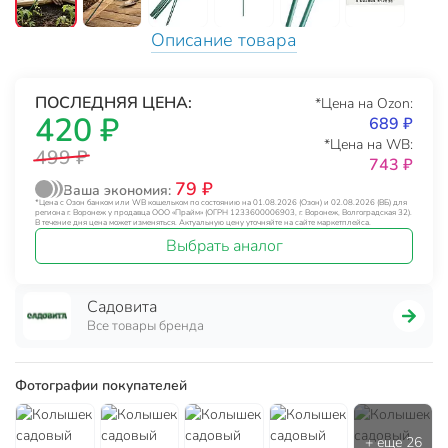
Описание товара
ПОСЛЕДНЯЯ ЦЕНА:
*Цена на Ozon:
420 ₽
689 ₽
*Цена на WB:
499 ₽
743 ₽
79 ₽
Ваша экономия:
*Цена с Озон банком или WB кошельком по состоянию на 01.08.2026 (Озон) и 02.08.2026 (ВБ) для
региона г. Воронеж у продавца ООО «Прайм» (ОГРН 1233600006903, г. Воронеж, Волгоградская 32).
В течение дня цена может изменяться. Актуальную цену уточняйте на сайте маркетплейса.
Выбрать аналог
Садовита
Все товары бренда
Фотографии покупателей