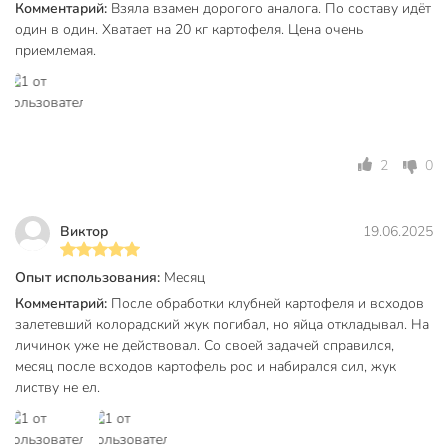
Способ обработки
опрыскивание
Комментарий:
Взяла взамен дорогого аналога. По составу идёт
один в один. Хватает на 20 кг картофеля. Цена очень
Класс опасности
3
приемлемая.
Срок годности, мес
36 мес
Модель
Клубнещит
Вес в упаковке
35 г
2
0
Габариты упаковки
2 x 10 x 12 см
Виктор
19.06.2025
Опыт использования:
Месяц
Комментарий:
После обработки клубней картофеля и всходов
залетевший колорадский жук погибал, но яйца откладывал. На
личинок уже не действовал. Со своей задачей справился,
месяц после всходов картофель рос и набирался сил, жук
листву не ел.