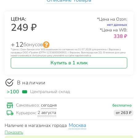
ЦЕНА:
*Цена на Ozon:
249 ₽
нет данных
*Цена на WB:
338 ₽
+ 12
бонусов
*Цена с Озон банком или WB кошельком по состоянию на 31.07.2026 для региона г. Воронеж у
продавца ООО «Прайм» (ОГРН 1233600006903, г. Воронеж, Волгоградская 32). В течение дня цена
может изменяться. Актуальную цену уточняйте на сайте маркетплейса.
Купить в 1 клик
В наличии
>100
Центральный склад
сегодня
Самовывоз:
бесплатно
2 августа
Курьером:
от 263 ₽
Москва
Наличие в магазинах города
Показать