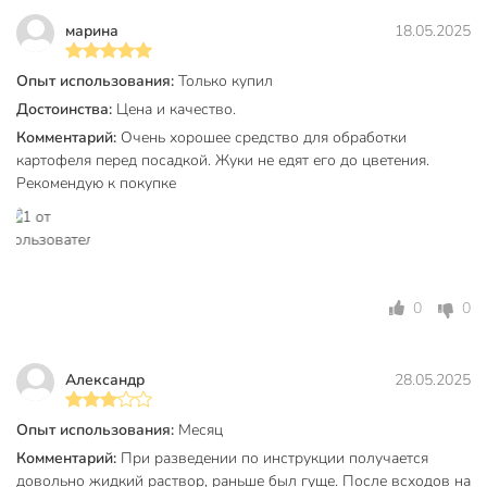
Вид насекомых
колорадский жук
марина
18.05.2025
Способ обработки
опрыскивание
Класс опасности
3
Опыт использования:
Только купил
Достоинства:
Цена и качество.
Срок годности, мес
36 мес
Комментарий:
Очень хорошее средство для обработки
картофеля перед посадкой. Жуки не едят его до цветения.
Модель
Табу Экстра
Рекомендую к покупке
Вес в упаковке
40 г
Габариты упаковки
3 x 9 x 13 см
0
0
Александр
28.05.2025
Опыт использования:
Месяц
Комментарий:
При разведении по инструкции получается
довольно жидкий раствор, раньше был гуще. После всходов на