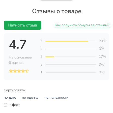
Преимущества:
Отзывы о товаре
Высокая эффективность против колорадского жука;
Удобный объем 10 мл;
Написать отзыв
Как получить бонусы за отзывы?
Надежная защита картофеля;
Качество от российского бренда Avgust.
4.7
5
83%
Техническая информация
4
0%
3
17%
Количество в наборе, шт
1 шт
На основании
6 оценок
2
0%
Объем, мл
10 мл
1
0%
Бренд
Avgust
Страна производства
Россия
Сортировать:
Тип
жидкость
по дате
по оценке
по полезности
Назначение
для картофеля
c фото