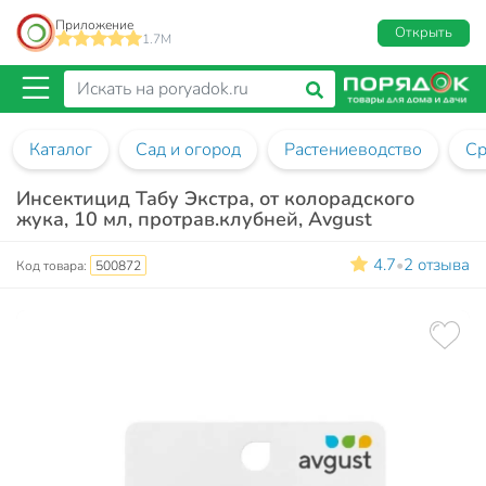
Приложение
Открыть
1.7M
Каталог
Сад и огород
Растениеводство
Ср
Инсектицид Табу Экстра, от колорадского
жука, 10 мл, протрав.клубней, Avgust
4.7
2 отзыва
•
Код товара:
500872