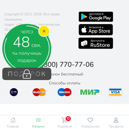
Copyright © 2011-2026. Все права
защищены.
Адрес: г. Москва, ул. Чертановская
20 (метро Южная)
ЧЕРЕЗ
48
Телефон:
8 (800) 770-77-06
Почта:
sales@poryadok.ru
сек.
ты получишь
подарок
8 (800) 770-77-06
ПОДАРОК
Звонок бесплатный
Способы оплаты
0
Главная
Каталог
Корзина
Избранное
Профиль