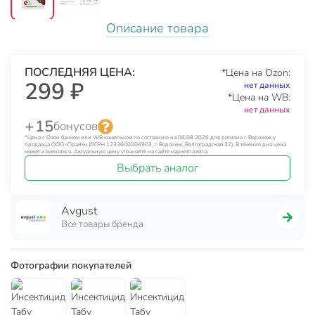
Описание товара
ПОСЛЕДНЯЯ ЦЕНА:
*Цена на Ozon:
299 ₽
нет данных
*Цена на WB:
нет данных
+ 15
бонусов
*Цена с Озон банком или WB кошельком по состоянию на 06.08.2026 для региона г. Воронеж у
продавца ООО «Прайм» (ОГРН 1233600006903, г. Воронеж, Волгоградская 32). В течение дня цена
может изменяться. Актуальную цену уточняйте на сайте маркетплейса.
Выбрать аналог
Avgust
Все товары бренда
Фотографии покупателей