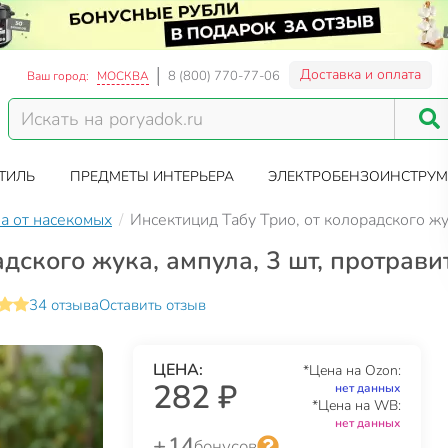
Доставка и оплата
8 (800) 770-77-06
Ваш город:
МОСКВА
ТИЛЬ
ПРЕДМЕТЫ ИНТЕРЬЕРА
ЭЛЕКТРОБЕНЗОИНСТРУМ
а от насекомых
Инсектицид Табу Трио, от колорадского жу
дского жука, ампула, 3 шт, протрави
34 отзыва
Оставить отзыв
ЦЕНА:
*Цена на Ozon:
282 ₽
нет данных
*Цена на WB:
нет данных
+ 14
бонусов