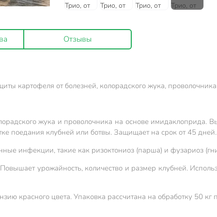
ва
Отзывы
иты картофеля от болезней, колорадского жука, проволочника 
олорадского жука и проволочника на основе имидаклоприда. В
тке поедания клубней или ботвы. Защищает на срок от 45 дней.
ные инфекции, такие как ризоктониоз (парша) и фузариоз (гнил
Повышает урожайность, количество и размер клубней. Использ
зию красного цвета. Упаковка рассчитана на обработку 50 кг 