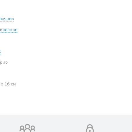
лочник
кивание
с
Трио
 x 16 см