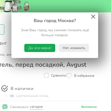
Вход / Регистрация
Ваш город Москва?
Зная Ваш город, мы сможем показать ещё
Избранное
Корзина
больше товаров.
ЕНТ
САД И ОГОРОД
ТУРИЗМ. ОТДЫХ НА ДАЧЕ
Да, все верно!
Нет, изменить
ка, ампула, 3 шт, протравитель, перед посадкой, Avgust
тель, перед посадкой, Avgust
Сравнить
В избранное
В наличии
~
Центральный склад
сегодня
Самовывоз:
бесплатно