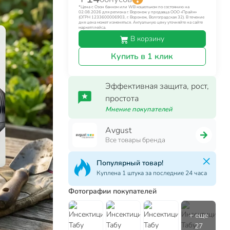
*Цена с Озон банком или WB кошельком по состоянию на
02.08.2026 для региона г. Воронеж у продавца ООО «Прайм»
(ОГРН 1233600006903, г. Воронеж, Волгоградская 32). В течение
дня цена может изменяться. Актуальную цену уточняйте на сайте
маркетплейса.
В корзину
Купить в 1 клик
Эффективная защита, рост,
простота
Мнение покупателей
Avgust
Все товары бренда
Популярный товар!
Куплена 1 штука за последние 24 часа
Фотографии покупателей