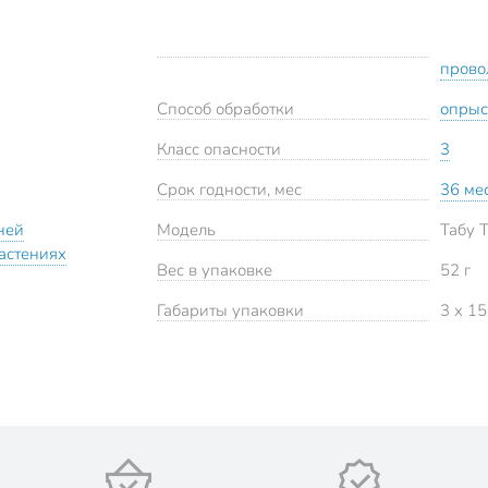
прово
Способ обработки
опрыс
Класс опасности
3
Срок годности, мес
36 ме
ней
Модель
Табу 
растениях
Вес в упаковке
52 г
Габариты упаковки
3 x 15