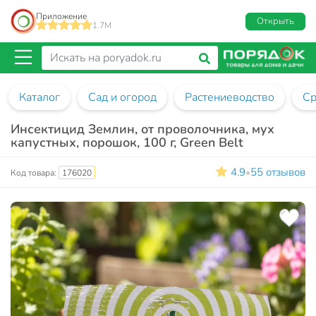
Приложение
Открыть
1.7M
Каталог
Сад и огород
Растениеводство
Ср
Инсектицид Землин, от проволочника, мух
капустных, порошок, 100 г, Green Belt
4.9
55 отзывов
•
Код товара:
176020