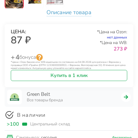
Описание товара
ЦЕНА:
*Цена на Ozon:
87 ₽
нет данных
*Цена на WB:
273 ₽
+ 4
бонуса
*Цена с Озон банком или WB кошельком по состоянию на 04.08.2026 для региона г. Воронеж у
продавца ООО «Прайм» (ОГРН 1233600006903, г. Воронеж, Волгоградская 32). В течение дня цена
может изменяться. Актуальную цену уточняйте на сайте маркетплейса.
Купить в 1 клик
Green Belt
Все товары бренда
В наличии
>100
Центральный склад
сегодня
Самовывоз:
бесплатно