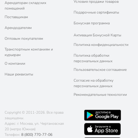
Условия продажи товаров
Арендаторам складских
помещений
Подарочные сертификаты
Поставщикам
Бонусная программа
Арендодателям
Активация Бонусной Карты
Оптовым покупателям
Политика конфиденциальности
Транспортным компаниям и
курьерам
Политика обработки
персональных данных
О компании
Пользовательское соглашение
Наши реквизиты
Согласие на обработку
персональных данных
Рекомендательные технологии
Copyright © 2011-2026. Все права
защищены.
Адрес: г. Москва, ул. Чертановская
20 (метро Южная)
Телефон:
8 (800) 770-77-06