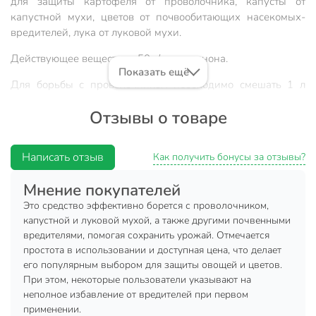
для защиты картофеля от проволочника, капусты от
капустной мухи, цветов от почвообитающих насекомых-
вредителей, лука от луковой мухи.
Действующее вещество - 50 г/кг диазинона.
Показать ещё
Для борьбы с проволочником необходимо смешать 1 л
сухого песка или опилок и содержимое одного пакетика.
Отзывы о товаре
При высадке - по одной чайной ложке вносить в лунку.
Для защиты от луковой и капустной мухи необходимо
равномерно рассеять смесь по поверхности почвы вокруг
Написать отзыв
Как получить бонусы за отзывы?
растений, разрыхлить.
Мнение покупателей
Техническая информация
Это средство эффективно борется с проволочником,
Количество в наборе, шт
1 шт
капустной и луковой мухой, а также другими почвенными
вредителями, помогая сохранить урожай. Отмечается
Вес, г
100 г
простота в использовании и доступная цена, что делает
его популярным выбором для защиты овощей и цветов.
Бренд
Green Belt
При этом, некоторые пользователи указывают на
Страна производства
Россия
неполное избавление от вредителей при первом
применении.