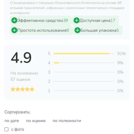
Тип
порошок
Сгенерировано с помощью Искусственного Интеллекта на основе 48
отзывов покупателей, собранных с различных тематических площадок
от вредителей на
в интернете
Назначение
растениях
Эффективное средство
39
Доступная цена
17
для картофеля
Простота использования
9
Большая упаковка
5
Вид насекомых
проволочник
Способ обработки
полив
4.9
5
91%
Класс опасности
3
4
9%
Срок годности, мес
24 мес
3
0%
На основании
57 оценок
Модель
Землин
2
0%
1
0%
Вес в упаковке
100 г
Габариты упаковки
15 x 15 x 1 см
Сортировать:
по дате
по оценке
по полезности
c фото