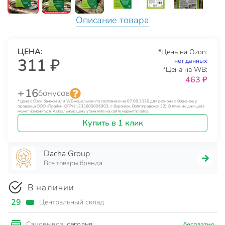
Описание товара
ЦЕНА:
*Цена на Ozon:
311 ₽
нет данных
*Цена на WB:
463 ₽
+ 16
бонусов
*Цена с Озон банком или WB кошельком по состоянию на 07.08.2026 для региона г. Воронеж у
продавца ООО «Прайм» (ОГРН 1233600006903, г. Воронеж, Волгоградская 32). В течение дня цена
может изменяться. Актуальную цену уточняйте на сайте маркетплейса.
Купить в 1 клик
Dacha Group
Все товары бренда
В наличии
29
Центральный склад
сегодня
Самовывоз:
бесплатно