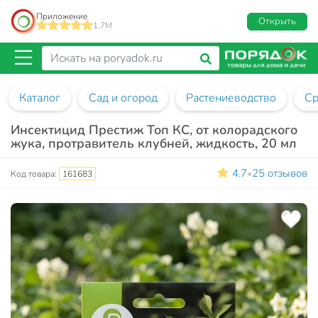
Приложение
Открыть
1.7M
Каталог
Сад и огород
Растениеводство
Ср
Инсектицид Престиж Топ КС, от колорадского
жука, протравитель клубней, жидкость, 20 мл
4.7
25 отзывов
•
Код товара:
161683