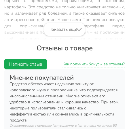
борьбы с вредителями, поражающими, в основном,
картофель. Это средство не только уничтожает насекомых,
но и излечивает ряд болезней, а также оказывает сильное
антистрессовое действие. Чаще всего Престиж используют
для опрыскивания клубней картофеля перед
Показать ещё
высаживанием в почву. Период действия – на протяжении
всей вегетации и вплоть до окончания цветения
картофеля.
Отзывы о товаре
Норма расхода: 20 мл препарата на 200 мл воды на 20 кг
клубней картофеля.
Написать отзыв
Как получить бонусы за отзывы?
Техническая информация
Мнение покупателей
Количество в наборе, шт
1 шт
Средство обеспечивает надежную защиту от
колорадского жука и проволочника, что подтверждается
Объем, мл
20 мл
многочисленными отзывами. Многие отмечают его
удобство в использовании и хорошее качество. При этом,
Бренд
Dacha Group
некоторые пользователи сталкивались с
неэффективностью или сомневались в оригинальности
Страна производства
Великобритания
продукта.
Сгенерировано с помощью Искусственного Интеллекта на основе 53
Тип
жидкость