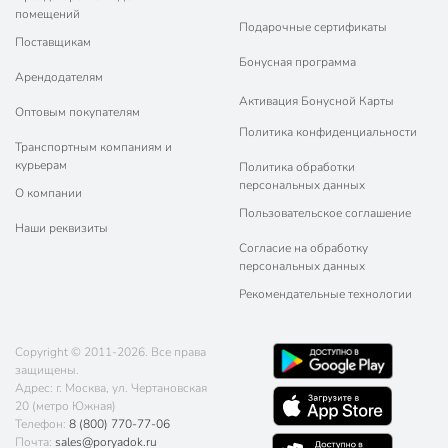
помещений
Подарочные сертификаты
Поставщикам
Бонусная программа
Арендодателям
Активация Бонусной Карты
Оптовым покупателям
Политика конфиденциальности
Транспортным компаниям и
курьерам
Политика обработки
персональных данных
О компании
Пользовательское соглашение
Наши реквизиты
Согласие на обработку
персональных данных
Рекомендательные технологии
Copyright © 2011-2026. Все права
защищены.
Адрес: г. Москва, ул. Чертановская
20 (метро Южная)
Телефон:
8 (800) 770-77-06
Почта:
sales@poryadok.ru