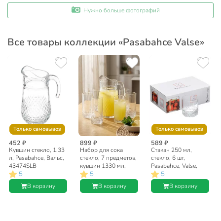
Нужно больше фотографий
Все товары коллекции «Pasabahce Valse»
Только самовывоз
Только самовывоз
452 ₽
899 ₽
589 ₽
Кувшин стекло, 1.33
Набор для сока
Стакан 250 мл,
л, Pasabahce, Вальс,
стекло, 7 предметов,
стекло, 6 шт,
43474SLB
кувшин 1330 мл,
Pasabahce, Valse,
5
5
5
стакан 290 мл 6 шт,
42943GRB
Pasabahce, Вальс,
В корзину
В корзину
В корзину
97675