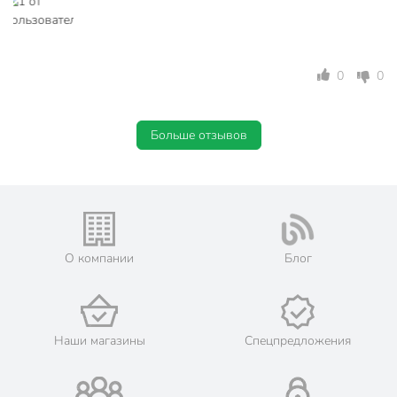
Стиль
классический
для воды
Назначение
для виски
0
0
Особенности
для СВЧ
низкий
Размер
Больше отзывов
широкий
Форма стакана
рокс
Артикул производителя
42943GRB
Модель
Valse
О компании
Блог
Вес в упаковке
1.47 кг
Габариты упаковки
17 x 25 x 9 см
Наши магазины
Спецпредложения