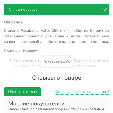
Описание товара
Описание
Стаканы Pasabahce Valse 250 мл — набор из 6 прочных
стеклянных бокалов для воды и виски: премиальное
качество, стильный дизайн, выгодно для дома и подарка.
Почему выбирают:
Уникальный дизайн коллекции Valse — элегантная
Показать ещё
гранёная форма для сервировки любого стола
Оптимальный объём 250 мл, прочное стекло,
Отзывы о товаре
подходит для мытья в посудомоечной машине и
использования в СВЧ
Написать отзыв
Универсальный набор: для ежедневного
Как получить бонусы за отзывы?
использования, дачи или в качестве стильного
Мнение покупателей
подарка
Набор стаканов отличается прочным стеклом и красивым
Набор стаканов Pasabahce Valse 250 мл — это выбор тех,