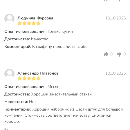
Техническая информация
Количество в наборе, шт
6 шт
Людмила Фурсова
10.10.2025
Объем, мл
250 мл
Опыт использования:
Только купил
Материал
стекло
Достоинства:
Качество
Бренд
Pasabahce
Комментарий:
К графину подошли, спасибо
Страна производства
Россия
0
0
Тип
набор стаканов
Александр Платонов
10.10.2025
Коллекция
Pasabahce Valse
для
Опыт использования:
Месяц
Можно мыть в посудомоечной
посудомоечной
Достоинства:
Хороший вместительный стакан.
машине
машины
Недостатки:
Нет
Комментарий:
Хороший наборчик из шести штук для большой
Бар
без бара
компании. Стоимость соответствует качеству. Смотрится
Цвет
бесцветный
хорошо.