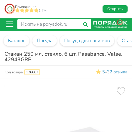
Приложение
Открыть
1.7M
Каталог
Посуда
Посуда для напитков
Ста
Стакан 250 мл, стекло, 6 шт, Pasabahce, Valse,
42943GRB
5
32 отзыва
•
Код товара:
126667