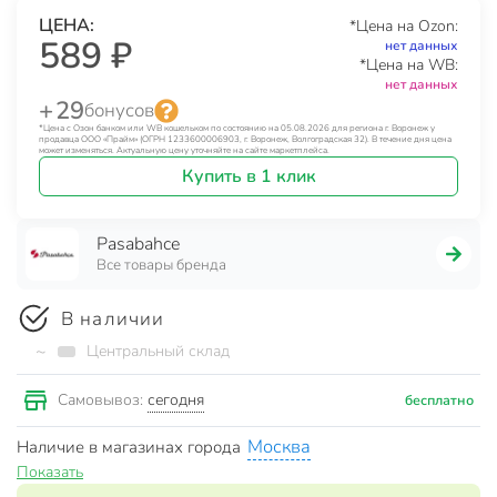
ЦЕНА:
*Цена на Ozon:
589 ₽
нет данных
*Цена на WB:
нет данных
+ 29
бонусов
*Цена с Озон банком или WB кошельком по состоянию на 05.08.2026 для региона г. Воронеж у
продавца ООО «Прайм» (ОГРН 1233600006903, г. Воронеж, Волгоградская 32). В течение дня цена
может изменяться. Актуальную цену уточняйте на сайте маркетплейса.
Купить в 1 клик
Pasabahce
Все товары бренда
В наличии
~
Центральный склад
сегодня
Самовывоз:
бесплатно
Москва
Наличие в магазинах города
Показать