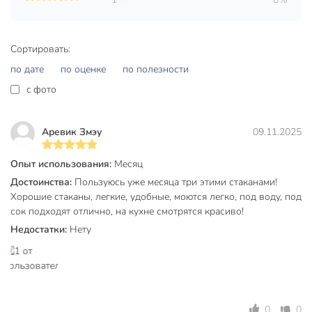
Частые вопросы:
Сортировать:
Можно ли мыть стаканы Pasabahce Valse 250 мл в
посудомоечной машине?
по дате
по оценке
по полезности
c фото
Да, набор полностью подходит для мытья в посудомоечной
машине, стекло не мутнеет и сохраняет блеск после
многократных циклов.
Аревик Змэу
09.11.2025
Для чего подходят эти стаканы — только для воды?
Опыт использования:
Месяц
Стаканы универсальны: их используют для воды, виски,
Достоинства:
Пользуюсь уже месяца три этими стаканами!
сока, лимонада и даже для подачи десертов. Подходят для
Хорошие стаканы, легкие, удобные, моются легко, под воду, под
дома, дачи, офисной кухни и подарка.
сок подходят отлично, на кухне смотрятся красиво!
Какие размеры и форма у стаканов?
Недостатки:
Нету
Объём каждого стакана — 250 мл, форма — низкий
широкий рокс, материал — прозрачное стекло, стиль —
классика.
0
0