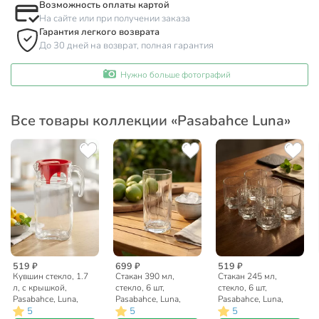
Возможность оплаты картой
На сайте или при получении заказа
Гарантия легкого возврата
До 30 дней на возврат, полная гарантия
Нужно больше фотографий
Все товары коллекции «Pasabahce Luna»
519 ₽
699 ₽
519 ₽
Кувшин стекло, 1.7
Стакан 390 мл,
Стакан 245 мл,
л, с крышкой,
стекло, 6 шт,
стекло, 6 шт,
Pasabahce, Luna,
Pasabahce, Luna,
Pasabahce, Luna,
5
5
5
43544B
42358B
42338B