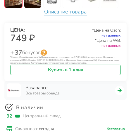
Описание товара
ЦЕНА:
*Цена на Ozon:
749 ₽
нет данных
*Цена на WB:
нет данных
+ 37
бонусов
*Цена с Озон банком или WB кошельком по состоянию на 07.08.2026 для региона г. Воронеж у
продавца ООО «Прайм» (ОГРН 1233600006903, г. Воронеж, Волгоградская 32). В течение дня цена
может изменяться. Актуальную цену уточняйте на сайте маркетплейса.
Купить в 1 клик
Pasabahce
Все товары бренда
В наличии
32
Центральный склад
сегодня
Самовывоз:
бесплатно