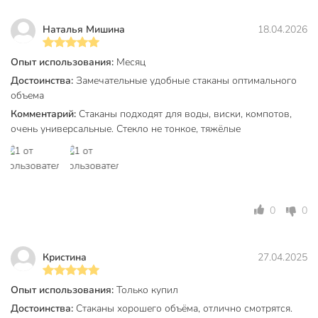
любого повода.
Наталья Мишина
18.04.2026
Какой размер и форма у этих стаканов?
Опыт использования:
Месяц
Стаканы низкие и широкие, объем 368 мл, форма рокс,
идеально подходят для воды, виски и коктейлей.
Достоинства:
Замечательные удобные стаканы оптимального
объема
Техническая информация
Комментарий:
Стаканы подходят для воды, виски, компотов,
очень универсальные. Стекло не тонкое, тяжёлые
Количество в наборе, шт
6 шт
Объем, мл
380 мл
Материал
стекло
0
0
Бренд
Pasabahce
Страна производства
Россия
Кристина
27.04.2025
Тип
набор стаканов
Опыт использования:
Только купил
Коллекция
Pasabahce Luna
Достоинства:
Стаканы хорошего объёма, отлично смотрятся.
для