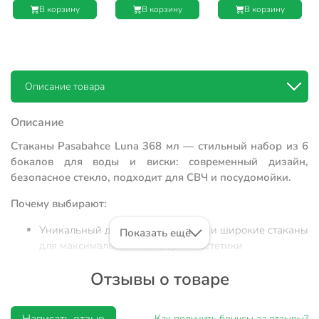
В корзину
В корзину
В корзину
Описание товара
Описание
Стаканы Pasabahce Luna 368 мл — стильный набор из 6
бокалов для воды и виски: современный дизайн,
безопасное стекло, подходит для СВЧ и посудомойки.
Почему выбирают:
Уникальный дизайн рокс: низкие и широкие стаканы
Показать ещё
для максимального комфорта и эстетики
Объем 368 мл из прочного стекла, подходит для
Отзывы о товаре
воды, виски, коктейлей; можно мыть в
посудомоечной машине
Как получить бонусы за отзывы?