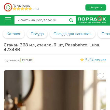
Приложение
Открыть
1.7M
Каталог
Посуда
Посуда для напитков
Ста
Стакан 368 мл, стекло, 6 шт, Pasabahce, Luna,
42348B
5
24 отзыва
•
Код товара:
192148