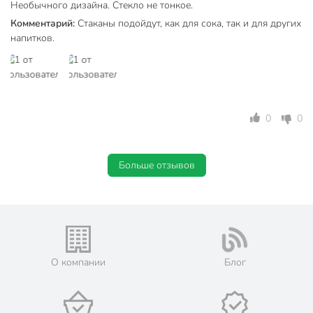
Необычного дизайна. Стекло не тонкое.
Можно мыть в посудомоечной
посудомоечной
машине
Комментарий:
Стаканы подойдут, как для сока, так и для других
машины
напитков.
Бар
без бара
Цвет
бесцветный
Стиль
современный
0
0
для воды
Назначение
для виски
Больше отзывов
Особенности
для СВЧ
низкий
Размер
широкий
Форма стакана
рокс
О компании
Блог
Артикул производителя
42348B
Модель
Luna