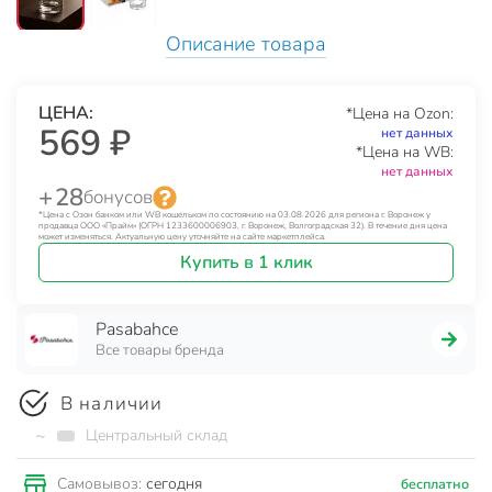
Описание товара
ЦЕНА:
*Цена на Ozon:
569 ₽
нет данных
*Цена на WB:
нет данных
+ 28
бонусов
*Цена с Озон банком или WB кошельком по состоянию на 03.08.2026 для региона г. Воронеж у
продавца ООО «Прайм» (ОГРН 1233600006903, г. Воронеж, Волгоградская 32). В течение дня цена
может изменяться. Актуальную цену уточняйте на сайте маркетплейса.
Купить в 1 клик
Pasabahce
Все товары бренда
В наличии
~
Центральный склад
сегодня
Самовывоз:
бесплатно