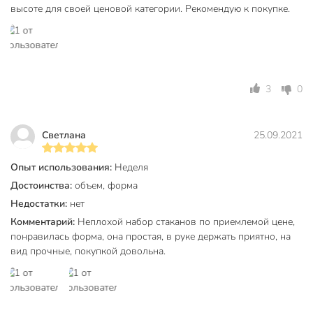
высоте для своей ценовой категории. Рекомендую к покупке.
Объем 375 мл, высокая и широкая форма «коллинз».
Подходит для воды, коктейлей, универсальное
использование.
Техническая информация
3
0
Количество в наборе, шт
6 шт
Объем, мл
380 мл
Светлана
25.09.2021
Материал
стекло
Опыт использования:
Неделя
Бренд
Pasabahce
Достоинства:
объем, форма
Недостатки:
нет
Страна производства
Россия
Комментарий:
Неплохой набор стаканов по приемлемой цене,
Тип
набор стаканов
понравилась форма, она простая, в руке держать приятно, на
вид прочные, покупкой довольна.
Коллекция
Pasabahce Sylvana
для
Можно мыть в посудомоечной
посудомоечной
машине