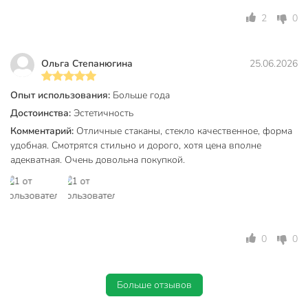
машины
2
0
Бар
без бара
Цвет
бесцветный
Ольга Степанюгина
25.06.2026
Стиль
современный
Опыт использования:
Больше года
для коктейлей
Достоинства:
Эстетичность
Назначение
для воды
Комментарий:
Отличные стаканы, стекло качественное, форма
универсальный
удобная. Смотрятся стильно и дорого, хотя цена вполне
Особенности
для СВЧ
адекватная. Очень довольна покупкой.
высокий
Размер
широкий
Форма стакана
коллинз
0
0
Артикул производителя
42812B
Модель
Sylvana
Больше отзывов
Вес в упаковке
1.95 кг