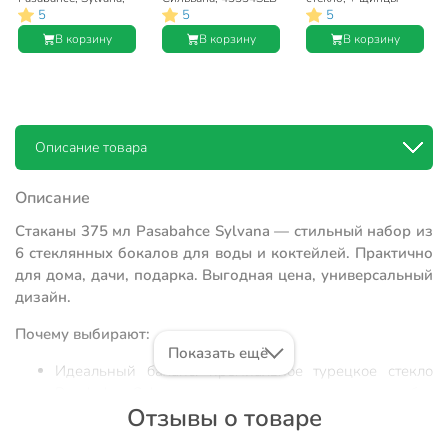
5
5
5
42812B
пластиковые,
Pasabahce, 53628B
В корзину
В корзину
В корзину
Описание товара
Описание
Стаканы 375 мл Pasabahce Sylvana — стильный набор из
6 стеклянных бокалов для воды и коктейлей. Практично
для дома, дачи, подарка. Выгодная цена, универсальный
дизайн.
Почему выбирают:
Показать ещё
Идеальный баланс: премиальное турецкое стекло
Pasabahce Sylvana — прочность и прозрачность без
Отзывы о товаре
лишнего веса
Объем 375 мл, высокая форма «коллинз» — удобно