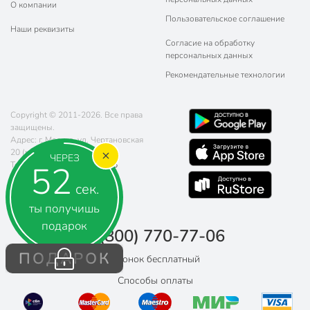
О компании
Пользовательское соглашение
Наши реквизиты
Согласие на обработку
персональных данных
Рекомендательные технологии
Copyright © 2011-2026. Все права
защищены.
Адрес: г. Москва, ул. Чертановская
20 (метро Южная)
ЧЕРЕЗ
52
Телефон:
8 (800) 770-77-06
Почта:
sales@poryadok.ru
сек.
ты получишь
подарок
8 (800) 770-77-06
ПОДАРОК
Звонок бесплатный
Способы оплаты