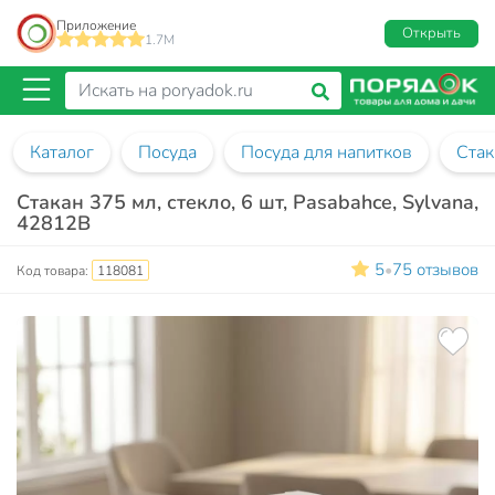
Приложение
Открыть
1.7M
Каталог
Посуда
Посуда для напитков
Ста
Стакан 375 мл, стекло, 6 шт, Pasabahce, Sylvana,
42812B
5
75 отзывов
•
Код товара:
118081