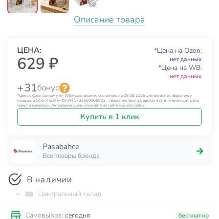
Описание товара
ЦЕНА:
*Цена на Ozon:
629 ₽
нет данных
*Цена на WB:
нет данных
+ 31
бонус
*Цена с Озон банком или WB кошельком по состоянию на 08.08.2026 для региона г. Воронеж у
продавца ООО «Прайм» (ОГРН 1233600006903, г. Воронеж, Волгоградская 32). В течение дня цена
может изменяться. Актуальную цену уточняйте на сайте маркетплейса.
Купить в 1 клик
Pasabahce
Все товары бренда
В наличии
~
Центральный склад
сегодня
Самовывоз:
бесплатно