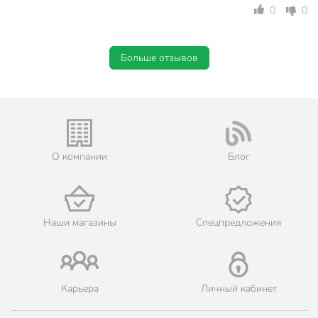
0
0
для воды
Назначение
универсальный
Больше отзывов
Особенности
для СВЧ
высокий
Размер
широкий
Форма стакана
коллинз
Артикул производителя
J0040
О компании
Блог
Модель
Islande
Вес в упаковке
1.9 кг
Наши магазины
Спецпредложения
Габариты упаковки
21 x 14 x 16 см
Карьера
Личный кабинет