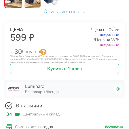
Описание товара
ЦЕНА:
*Цена на Ozon:
599 ₽
нет данных
*Цена на WB:
нет данных
+ 30
бонусов
*Цена с Озон банком или WB кошельком по состоянию на 06.08.2026 для региона г. Воронеж у
продавца ООО «Прайм» (ОГРН 1233600006903, г. Воронеж, Волгоградская 32). В течение дня цена
может изменяться. Актуальную цену уточняйте на сайте маркетплейса.
Купить в 1 клик
Luminarc
Все товары бренда
В наличии
34
Центральный склад
сегодня
Самовывоз:
бесплатно