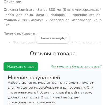
Описание
Стаканы Luminarc Islande 330 мл (6 шт): универсальный
набор для дома, дачи и подарка — прочное стекло,
стильный минимализм и безопасное использование в
СВЧ.
Почему выбирают:
Показать ещё
Французское стекло Luminarc: устойчиво к сколам и
подходит для горячих и холодных напитков
Отзывы о товаре
Идеальный объём 330 мл и высокая форма: удобно
держать, легко мыть, помещается в посудомоечную
машину
Написать отзыв
Как получить бонусы за отзывы?
Универсальность: для воды, сока, коктейлей —
Мнение покупателей
отличный выбор для дома, дачи и презентабельного
подарка
Набор стаканов отличается прочным стеклом и толстым
дном, что делает их устойчивыми и долговечными. Они
Набор стаканов Luminarc Islande 330 мл — это сочетание
имеют оптимальный объем и стильный дизайн, а также
классического дизайна, прочности и функциональности.
удобно лежат в руке. Это отличный выбор для
Прозрачное стекло, высокая форма типа «коллинз» и
повседневного использования.