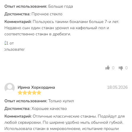
Опыт использования:
Больше года
Количество в наборе, шт
6 шт
Достоинства:
Прочное стекло
Объем, мл
330 мл
Комментарий:
Пользуюсь такими бокалами больше 7-и лет.
Недавно сын один стакан уронил на кафельный пол и
Материал
стекло
соответственно стакан в дребезги.
Бренд
Luminarc
Страна производства
Россия
Тип
набор стаканов
0
0
Коллекция
Luminarc Islande
для
Можно мыть в посудомоечной
Ирина Хорхордина
18.05.2026
посудомоечной
машине
машины
Опыт использования:
Только купил
Бар
без бара
Достоинства:
Хорошее качество
Комментарий:
Отличные классические стаканы. Подойдут для
Цвет
бесцветный
любой сервировки. По ширине удобно мыть обычной губкой.
Использовала стакан в микроволновке, испытание прошли
Стиль
классический