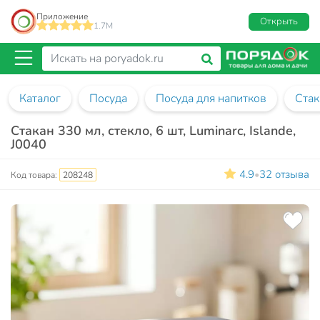
Приложение
Открыть
1.7M
Каталог
Посуда
Посуда для напитков
Ста
Стакан 330 мл, стекло, 6 шт, Luminarc, Islande,
J0040
4.9
32 отзыва
•
Код товара:
208248