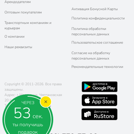
Арендодателям
Активация Бонусной Карты
Оптовым покупателям
Политика конфиденциальности
Транспортным компаниям и
курьерам
Политика обработки
персональных данных
О компании
Пользовательское соглашение
Наши реквизиты
Согласие на обработку
персональных данных
Рекомендательные технологии
Copyright © 2011-2026. Все права
защищены.
Адрес: г. Москва, ул. Чертановская
20 (метро Южная)
ЧЕРЕЗ
52
Телефон:
8 (800) 770-77-06
Почта:
sales@poryadok.ru
сек.
ты получишь
подарок