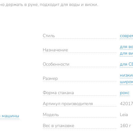
но держать в руке, подходит для воды и виски.
Стиль
совре
для в
Назначение
для в
Особенности
для С
низки
Размер
широ
Форма стакана
рокс
Артикул производителя
4201
Модель
Leia
й машины
Вес в упаковке
160 г