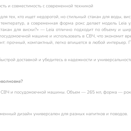
сть и совместимость с современной техникой
ля тех, кто ищет недорогой, но стильный стакан для воды, ви
 температур, а современная форма рокс делает модель Leia 
стакан для виски?» — Leia отлично подходит по объему и шир
в посудомоечной машине и использовать в СВЧ, что экономит в
нт: прочный, компактный, легко впишется в любой интерьер. 
быстрой доставкой и убедитесь в надежности и универсальност
оволновке?
для СВЧ и посудомоечной машины. Объем — 265 мл, форма — рок
еменный дизайн универсален для разных напитков и поводов.