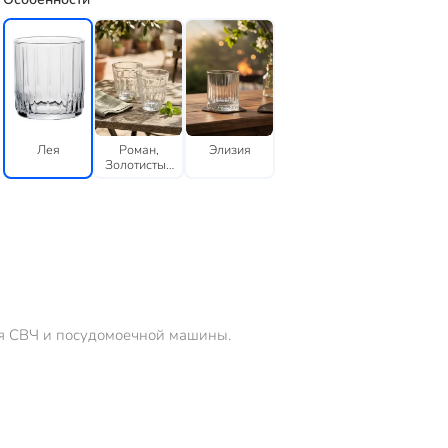
Лея
Роман,
Элизия
Золотистый
хамелеон
для СВЧ и посудомоечной машины.