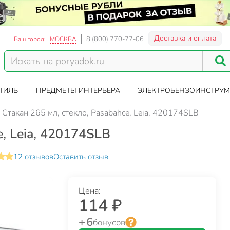
Доставка и оплата
8 (800) 770-77-06
Ваш город:
МОСКВА
ТИЛЬ
ПРЕДМЕТЫ ИНТЕРЬЕРА
ЭЛЕКТРОБЕНЗОИНСТРУМ
Стакан 265 мл, стекло, Pasabahce, Leia, 420174SLB
e, Leia, 420174SLB
12 отзывов
Оставить отзыв
Цена:
114 ₽
+ 6
бонусов