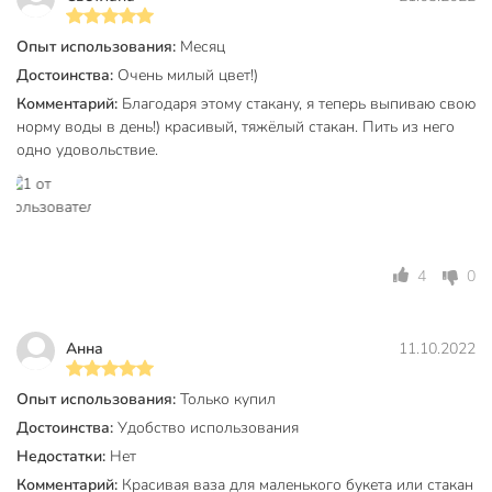
посудомоечной машине, что подтверждено
производителем. Стекло сохраняет прозрачность и цвет
Опыт использования:
Месяц
даже после многократных циклов.
Достоинства:
Очень милый цвет!)
Комментарий:
Благодаря этому стакану, я теперь выпиваю свою
Для чего подходит этот стакан?
норму воды в день!) красивый, тяжёлый стакан. Пить из него
Стакан универсален: идеален для воды, лимонадов,
одно удовольствие.
коктейлей и других напитков. Благодаря объёму 450 мл и
высокой форме, он удобен для ежедневных и
праздничных сценариев.
Какой размер и материал у стакана?
4
0
Объём — 450 мл, материал — прочное стекло, форма —
высокий коллинз, цвет — розовый. Подходит для
использования в микроволновой печи и посудомоечной
Анна
11.10.2022
машине.
Опыт использования:
Только купил
Техническая информация
Достоинства:
Удобство использования
Количество в наборе, шт
1 шт
Недостатки:
Нет
Комментарий:
Красивая ваза для маленького букета или стакан