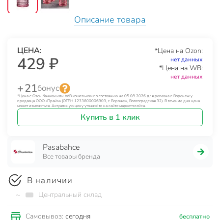
Описание товара
ЦЕНА:
*Цена на Ozon:
429 ₽
нет данных
*Цена на WB:
нет данных
+ 21
бонус
*Цена с Озон банком или WB кошельком по состоянию на 05.08.2026 для региона г. Воронеж у
продавца ООО «Прайм» (ОГРН 1233600006903, г. Воронеж, Волгоградская 32). В течение дня цена
может изменяться. Актуальную цену уточняйте на сайте маркетплейса.
Купить в 1 клик
Pasabahce
Все товары бренда
В наличии
~
Центральный склад
сегодня
Самовывоз:
бесплатно