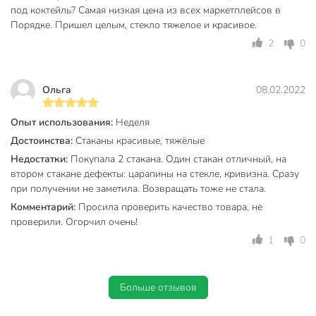
Объем, мл
450 мл
под коктейль? Самая низкая цена из всех маркетплейсов в
Порядке. Пришел целым, стекло тяжелое и красивое.
Материал
стекло
2
0
Бренд
Pasabahce
Страна производства
Россия
Ольга
08.02.2022
Тип
стакан
Опыт использования:
Неделя
Pasabahce Elysia
Коллекция
Достоинства:
Стаканы красивые, тяжёлые
Enjoy розовый
Недостатки:
Покупала 2 стакана. Один стакан отличный, на
для
втором стакане дефекты: царапины на стекле, кривизна. Сразу
Можно мыть в посудомоечной
при получении не заметила. Возвращать тоже не стала.
посудомоечной
машине
машины
Комментарий:
Просила проверить качество товара, не
проверили. Огорчил очень!
Бар
без бара
1
0
Цвет
розовый
Стиль
классический
Больше отзывов
для воды