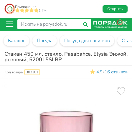
Приложение
Открыть
1.7M
Каталог
Посуда
Посуда для напитков
Ста
Стакан 450 мл, стекло, Pasabahce, Elysia Энжой,
розовый, 520015SLBP
4.9
16 отзывов
•
Код товара:
382301