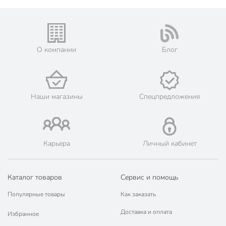
Назначение
универсальный
для коктейлей
Особенности
для СВЧ
О компании
Блог
Размер
высокий
Форма стакана
коллинз
Артикул производителя
520015SLBP
Наши магазины
Спецпредложения
Модель
Elysia Энжой
Вес в упаковке
535 г
Карьера
Личный кабинет
Габариты упаковки
15 x 8 x 8 см
Каталог товаров
Сервис и помощь
Популярные товары
Как заказать
Доставка и оплата
Избранное