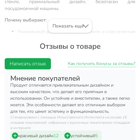
стекло, премиальный дизайн, безопасен для
посудомоечной машины.
Почему выбирают:
Показать ещё
Уникальный дизайн: розовый оттенок и классическая
форма коллинз подчеркивают индивидуальность
Отзывы о товаре
сервировки
Практичный объём 450 мл и прочное стекло
обеспечивают длительный срок службы и удобство в
Написать отзыв
Как получить бонусы за отзывы?
ежедневном использовании
Мнение покупателей
Универсальность: подходит для дома, дачи, подарка
и праздничных мероприятий
Продукт отличается привлекательным дизайном и
высоким качеством, что делает его приятным в
Стакан Pasabahce Elysia Энжой 450 мл — это не просто
использовании. Он устойчив и вместителен, а также легко
посуда, а элемент современного стола с акцентом на стиль
моется. Эти особенности делают его отличным выбором
и функциональность. Благодаря высокому качеству стекла
для тех, кто ценит эстетику и функциональность.
и оптимальному объёму, он отлично подходит для подачи
Сгенерировано с помощью Искусственного Интеллекта на основе 16
отзывов покупателей, собранных с различных тематических площадок
воды, лимонадов, коктейлей и других напитков. Модель
в интернете
легко выдерживает ежедневное использование, не теряя
красивый дизайн
12
устойчивый
5
блеска и цвета, а возможность мыть в посудомоечной