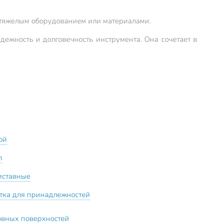
с тяжелым оборудованием или материалами.
дежность и долговечность инструмента. Она сочетает в
ой
л
иставные
отка для принадлежностей
овных поверхностей