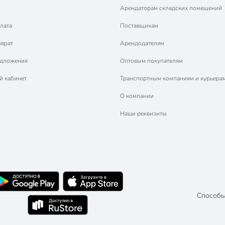
Арендаторам складских помещений
лата
Поставщикам
зврат
Арендодателям
едложения
Оптовым покупателям
й кабинет
Транспортным компаниям и курьера
О компании
Наши реквизиты
Способы