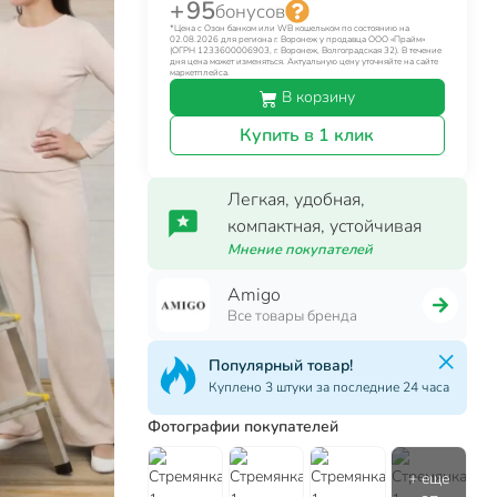
+ 95
бонусов
*Цена с Озон банком или WB кошельком по состоянию на
02.08.2026 для региона г. Воронеж у продавца ООО «Прайм»
(ОГРН 1233600006903, г. Воронеж, Волгоградская 32). В течение
дня цена может изменяться. Актуальную цену уточняйте на сайте
маркетплейса.
В корзину
Купить в 1 клик
Легкая, удобная,
компактная, устойчивая
Мнение покупателей
Amigo
Все товары бренда
Популярный товар!
Куплено 3 штуки за последние 24 часа
Фотографии покупателей