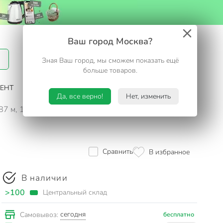
Вход / Регистрация
Ваш город Москва?
Зная Ваш город, мы сможем показать ещё
Избранное
Корзина
больше товаров.
ЕНТ
САД И ОГОРОД
ТУРИЗМ. ОТДЫХ НА ДАЧЕ
Да, все верно!
Нет, изменить
.87 м, 150 кг, Amigo, ЛС1004
Сравнить
В избранное
В наличии
>100
Центральный склад
сегодня
Самовывоз:
бесплатно