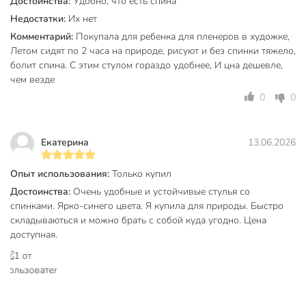
гарантией качества и быстрой доставкой.
Достоинства:
Удобно, что есть спина
Недостатки:
Их нет
Частые вопросы:
Комментарий:
Покупала для ребенка для пленеров в художке,
Летом сидят по 2 часа на природе, рисуют и без спинки тяжело,
Какой вес выдерживает складной стул Green Days?
болит спина. С этим стулом гораздо удобнее, И цна дешевле,
Данная модель рассчитана на нагрузку до 90 кг благодаря
чем везде
усиленной металлической раме и прочным креплениям.
0
0
Это обеспечивает безопасность даже при длительном
использовании.
Екатерина
13.06.2026
Можно ли использовать стул на улице или в походе?
Да, стул устойчив к погодным воздействиям, не боится
Опыт использования:
Только купил
влаги, легко переносится и быстро складывается —
Достоинства:
Очень удобные и устойчивые стулья со
идеально подходит для дачи, рыбалки, пикника, кемпинга.
спинками. Ярко-синего цвета. Я купила для природы. Быстро
складываються и можно брать с собой куда угодно. Цена
Каковы габариты и вес стула в сложенном виде?
доступная.
В сложенном состоянии размеры составляют 35х28х58 см,
вес — менее 2 кг. Благодаря этому стул удобно хранить и
перевозить даже в небольшом автомобиле.