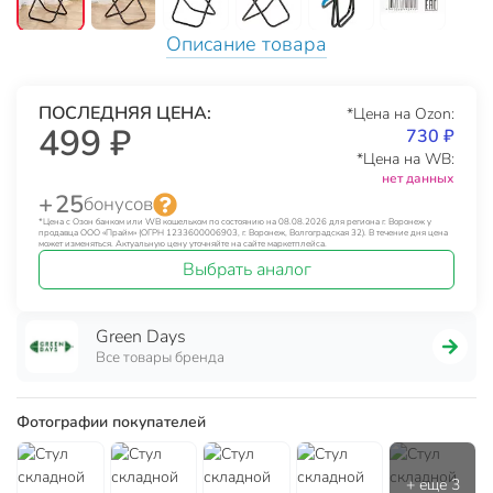
Описание товара
ПОСЛЕДНЯЯ ЦЕНА:
*Цена на Ozon:
499 ₽
730 ₽
*Цена на WB:
нет данных
+ 25
бонусов
*Цена с Озон банком или WB кошельком по состоянию на 08.08.2026 для региона г. Воронеж у
продавца ООО «Прайм» (ОГРН 1233600006903, г. Воронеж, Волгоградская 32). В течение дня цена
может изменяться. Актуальную цену уточняйте на сайте маркетплейса.
Выбрать аналог
Green Days
Все товары бренда
Фотографии покупателей