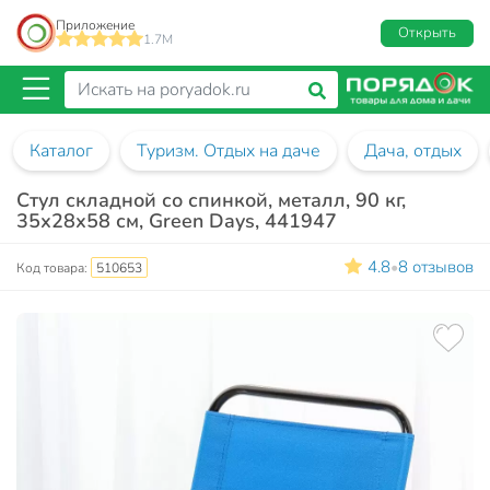
Приложение
Открыть
1.7M
Каталог
Туризм. Отдых на даче
Дача, отдых
Стул складной со спинкой, металл, 90 кг,
35х28х58 см, Green Days, 441947
4.8
8 отзывов
•
Код товара:
510653