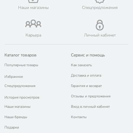
Тип
стул
Наши магазины
Спецпредложения
Размер сиденья, см
35х28 см
Артикул производителя
441947
Карьера
Личный кабинет
Вес в упаковке
995 г
Габариты упаковки
5 x 35 x 45 см
Каталог товаров
Сервис и помощь
Популярные товары
Как заказать
Доставка и оплата
Избранное
Спецпредложения
Гарантия и возврат
Отзывы и предложения
История просмотров
Наши магазины
Вход в личный кабинет
Наши бренды
Контакты
Подарки