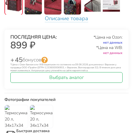
Описание товара
ПОСЛЕДНЯЯ ЦЕНА:
*Цена на Ozon:
899 ₽
нет данных
*Цена на WB:
нет данных
+ 45
бонусов
*Цена с Озон банком или WB кошельком по состоянию на 09.08.2026 для региона г. Воронеж у
продавца ООО «Прайм» (ОГРН 1233600006903, г. Воронеж, Волгоградская 32). В течение дня цена
может изменяться. Актуальную цену уточняйте на сайте маркетплейса.
Выбрать аналог
Фотографии покупателей
Быстрая доставка