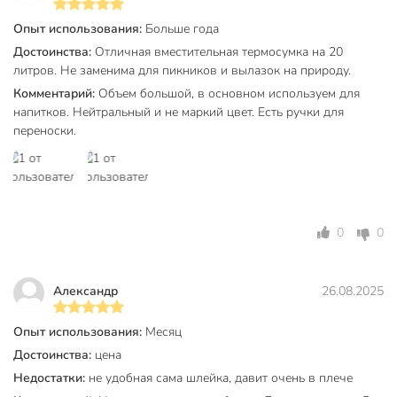
термоизоляционная прослойка из фольги
Опыт использования:
Больше года
эффективно поддерживает необходимую
температуру внутри сумки, предотвращая нагрев
Достоинства:
Отличная вместительная термосумка на 20
или охлаждение содержимого;
литров. Не заменима для пикников и вылазок на природу.
Комментарий:
Объем большой, в основном используем для
универсальное решение для дома, дачи и
напитков. Нейтральный и не маркий цвет. Есть ручки для
путешествий, подходящее для хранения как
переноски.
продуктов, так и напитков.
Использование термосумки позволяет экономить время и
средства: покупки дольше сохраняют свежесть, поездки
становятся комфортнее, а пикники — приятнее.
Термосумка UV-009/9 легко вписывается в ритм активной
0
0
жизни, помогает поддерживать порядок и чистоту, а также
защищает продукты от воздействия внешних факторов.
Благодаря эргономичному дизайну и практичности,
Александр
26.08.2025
аксессуар станет отличным выбором для тех, кто ценит
удобство и функциональность в быту и на отдыхе.
Опыт использования:
Месяц
Достоинства:
цена
Покупка термосумки — это уверенность в свежести
продуктов, удобстве перевозки и долговечности
Недостатки:
не удобная сама шлейка, давит очень в плече
аксессуара. Надёжная термоизоляция и прочные