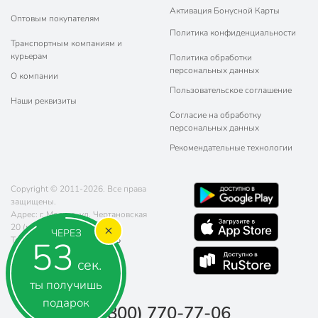
Активация Бонусной Карты
Оптовым покупателям
Политика конфиденциальности
Транспортным компаниям и
курьерам
Политика обработки
персональных данных
О компании
Пользовательское соглашение
Наши реквизиты
Согласие на обработку
персональных данных
Рекомендательные технологии
Copyright © 2011-2026. Все права
защищены.
Адрес: г. Москва, ул. Чертановская
20 (метро Южная)
ЧЕРЕЗ
52
Телефон:
8 (800) 770-77-06
Почта:
sales@poryadok.ru
сек.
ты получишь
подарок
8 (800) 770-77-06