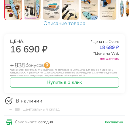
Описание товара
ЦЕНА:
*Цена на Ozon:
16 690 ₽
18 689 ₽
*Цена на WB:
нет данных
+ 835
бонусов
*Цена с Озон банком или WB кошельком по состоянию на 08.08.2026 для региона г. Воронеж у
продавца ООО «Прайм» (ОГРН 1233600006903, г. Воронеж, Волгоградская 32). В течение дня цена
может изменяться. Актуальную цену уточняйте на сайте маркетплейса.
Купить в 1 клик
В наличии
~
Центральный склад
сегодня
Самовывоз:
бесплатно