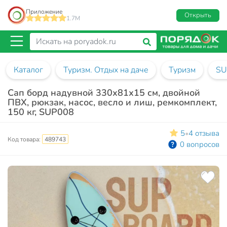
Приложение
Открыть
1.7M
Каталог
Туризм. Отдых на даче
Туризм
SU
Сап борд надувной 330х81х15 см, двойной
ПВХ, рюкзак, насос, весло и лиш, ремкомплект,
150 кг, SUP008
5
4 отзыва
•
Код товара:
489743
0 вопросов