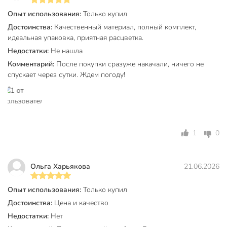
незабываемые эмоции от единения с природой.
Опыт использования:
Только купил
Наслаждайтесь свободой и легкостью движения на воде,
укрепляя здоровье и получая заряд бодрости и позитива
Достоинства:
Качественный материал, полный комплект,
от каждого выхода на воду.
идеальная упаковка, приятная расцветка.
Недостатки:
Не нашла
Техническая информация
Комментарий:
После покупки сразуже накачали, ничего не
Высота, см
15 см
спускает через сутки. Ждем погоду!
Ширина, см
81 см
Длина, см
330 см
Максимальная нагрузка, кг
150 кг
1
0
Вес доски, кг
9.9 кг
Ольга Харьякова
21.06.2026
Максимальное давление, psi
18 psi
Объем доски, л
270 л
Опыт использования:
Только купил
Достоинства:
Цена и качество
Количество плавников
1
Недостатки:
Нет
Страна производства
Китай