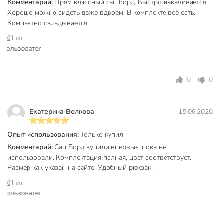
Комментарий:
Прям классный сап борд. Быстро накачивается.
Хорошо можно сидеть даже вдвоём. В комплекте всё есть.
Количество мест
1
Компактно складывается.
Материал
ПВХ
Цвет
голубой
для катания сидя
Особенности
0
0
для катания стоя
насос
сумка-рюкзак
Екатерина Волкова
15.06.2026
Комплектация
весло
лиш
Опыт использования:
Только купил
ремнабор
Комментарий:
Сап Борд купили впервые, пока не
использовали. Комплектация полная, цвет соответствует.
Тип Sup-борда
универсальный
Размер как указан на сайте. Удобный рюкзак.
Тип конструкции весла
раздвижной
Тип крепления плавника
с крепежом
Уровень подготовки райдера
новичок