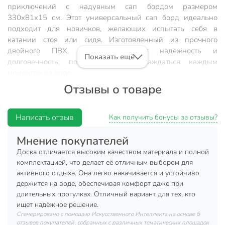
приключений с надувным сап бордом размером
330х81х15 см. Этот универсальный сап борд идеально
подходит для новичков, желающих испытать себя в
катании стоя или сидя. Изготовленный из прочного
двойного ПВХ, он обеспечивает надежность и
Показать ещё
долговечность, позволяя вам наслаждаться каждым
моментом на воде.
Отзывы о товаре
Сап борд оснащен всем необходимым для комфортного и
безопасного катания. В комплекте идет насос для быстрой
накачки, раздвижное весло, которое легко подстраивается
Написать отзыв
Как получить бонусы за отзывы?
под ваш рост, и лиш, обеспечивающий безопасность на
воде. Рюкзак позволяет удобно переносить и хранить
Мнение покупателей
борд, а ремкомплект поможет быстро устранить мелкие
Доска отличается высоким качеством материала и полной
повреждения.
комплектацией, что делает её отличным выбором для
активного отдыха. Она легко накачивается и устойчиво
Максимальная нагрузка в 150 кг делает этот сап борд
держится на воде, обеспечивая комфорт даже при
идеальным выбором для одного человека, обеспечивая
длительных прогулках. Отличный вариант для тех, кто
стабильность и плавучесть. Плоский тип корпуса и один
ищет надёжное решение.
плавник с крепежом обеспечивают отличную
Сгенерировано с помощью Искусственного Интеллекта на основе 5
маневренность и устойчивость на воде, что особенно
отзывов покупателей, собранных с различных тематических площадок