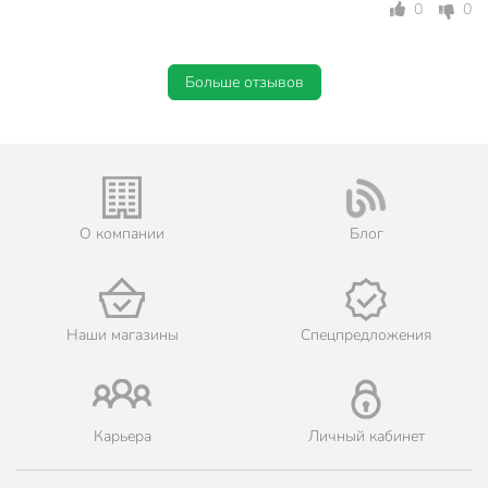
0
0
Тип корпуса
плоский
Вид Sup-борда
надувной
Больше отзывов
Артикул производителя
SUP008
Вес в упаковке
12.45 кг
Габариты упаковки
25 x 41 x 90 см
О компании
Блог
Наши магазины
Спецпредложения
Карьера
Личный кабинет