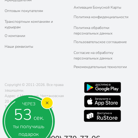
Арендодателям
Активация Бонусной Карты
Оптовым покупателям
Политика конфиденциальности
Транспортным компаниям и
курьерам
Политика обработки
персональных данных
О компании
Пользовательское соглашение
Наши реквизиты
Согласие на обработку
персональных данных
Рекомендательные технологии
Copyright © 2011-2026. Все права
защищены.
Адрес: г. Москва, ул. Чертановская
20 (метро Южная)
ЧЕРЕЗ
52
Телефон:
8 (800) 770-77-06
Почта:
sales@poryadok.ru
сек.
ты получишь
подарок