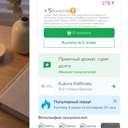
278 ₽
+ 5
бонусов
*Цена с Озон банком или WB кошельком по состоянию на
06.08.2026 (Озон) и 04.08.2026 (ВБ) для региона г. Воронеж у
продавца ООО «Прайм» (ОГРН 1233600006903, г. Воронеж,
Волгоградская 32). В течение дня цена может изменяться.
Актуальную цену уточняйте на сайте маркетплейса.
В корзину
Купить в 1 клик
Приятный аромат, горят
долго
Мнение покупателей
Kukina Raffinata
Все товары бренда
Популярный товар!
Куплено 4 штуки за последние 24 часа
Фотографии покупателей