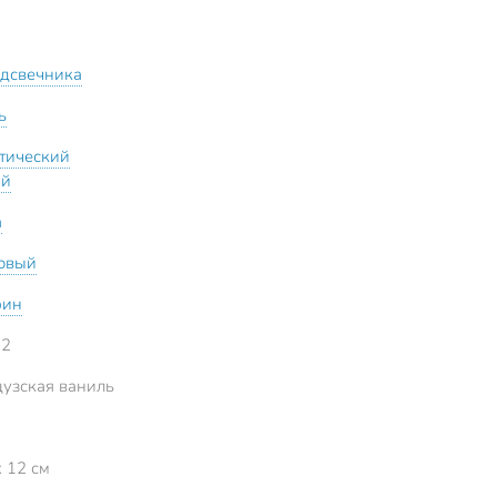
одсвечника
ь
тический
ый
а
овый
фин
12
узская ваниль
x 12 см