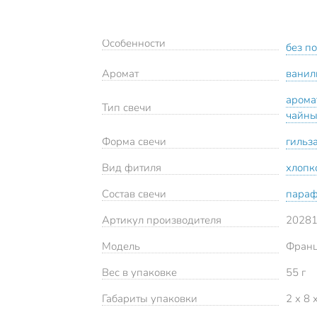
Особенности
без п
Аромат
ванил
арома
Тип свечи
чайн
Форма свечи
гильз
Вид фитиля
хлопк
Состав свечи
пара
Артикул производителя
2028
Модель
Франц
Вес в упаковке
55 г
Габариты упаковки
2 x 8 