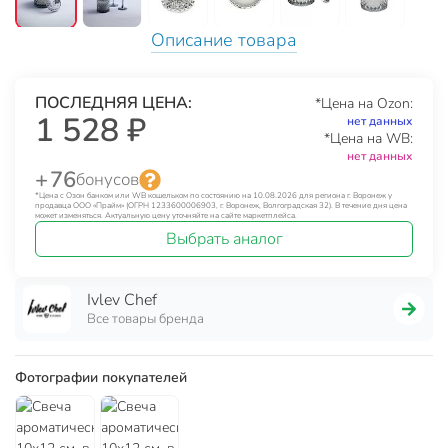
Описание товара
ПОСЛЕДНЯЯ ЦЕНА:
*Цена на Ozon:
1 528 ₽
нет данных
*Цена на WB:
нет данных
+ 76
бонусов
*Цена с Озон банком или WB кошельком по состоянию на 10.08.2026 для региона г. Воронеж у
продавца ООО «Прайм» (ОГРН 1233600006903, г. Воронеж, Волгоградская 32). В течение дня цена
может изменяться. Актуальную цену уточняйте на сайте маркетплейса.
Выбрать аналог
Ivlev Chef
Все товары бренда
Фотографии покупателей