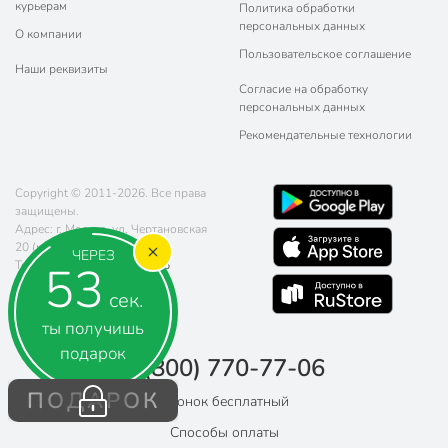
курьерам
Политика обработки
персональных данных
О компании
Пользовательское соглашение
Наши реквизиты
Согласие на обработку
персональных данных
Рекомендательные технологии
Copyright © 2011-2026. Все права
защищены.
Адрес: г. Москва, ул. Чертановская
20 (метро Южная)
ЧЕРЕЗ
52
Телефон:
8 (800) 770-77-06
Почта:
sales@poryadok.ru
сек.
ты получишь
подарок
8 (800) 770-77-06
ПОДАРОК
Звонок бесплатный
Способы оплаты