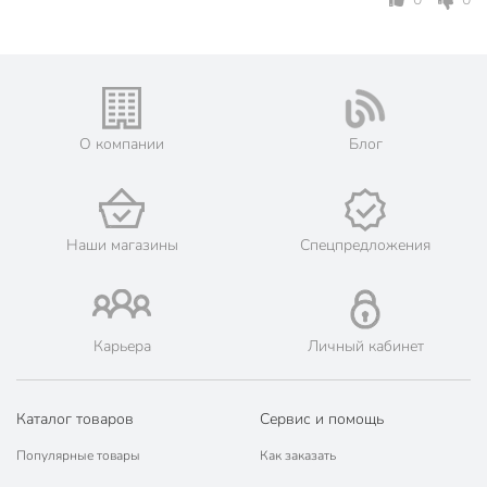
Праздники
8 Марта
14 февраля
Пасха
с крышкой
с подсвечником
Особенности
подарочная
О компании
Блог
упаковка
Аромат
бергамот
Наши магазины
Спецпредложения
ароматический
Тип свечи
декоративный
в стакане
Форма свечи
круглый
Карьера
Личный кабинет
Вид фитиля
хлопковый
Состав свечи
парафин
Каталог товаров
Сервис и помощь
Артикул производителя
844-121
Популярные товары
Как заказать