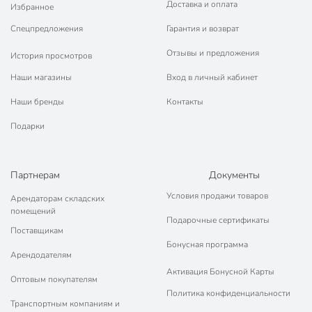
Доставка и оплата
Вес в упаковке
715 г
Избранное
Спецпредложения
Гарантия и возврат
Габариты упаковки
14 x 10 x 10 см
Отзывы и предложения
История просмотров
Наши магазины
Вход в личный кабинет
Наши бренды
Контакты
Подарки
Партнерам
Документы
Условия продажи товаров
Арендаторам складских
помещений
Подарочные сертификаты
Поставщикам
Бонусная программа
Арендодателям
Активация Бонусной Карты
Оптовым покупателям
Политика конфиденциальности
Транспортным компаниям и