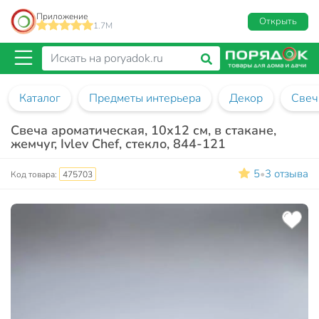
Приложение
Открыть
1.7M
Каталог
Предметы интерьера
Декор
Свеч
Свеча ароматическая, 10х12 см, в стакане,
жемчуг, Ivlev Chef, стекло, 844-121
5
3 отзыва
•
Код товара:
475703