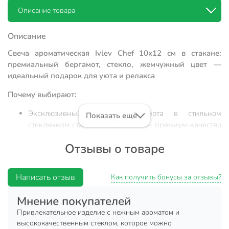
Описание товара
Описание
Свеча ароматическая Ivlev Chef 10х12 см в стакане:
премиальный бергамот, стекло, жемчужный цвет —
идеальный подарок для уюта и релакса
Почему выбирают:
Эксклюзивный аромат бергамота в стильном
Показать ещё
стеклянном стакане с крышкой — премиум-качество
от Ivlev Chef
Отзывы о товаре
Оптимальный размер (10×12 см), хлопковый фитиль,
безопасный парафин: долгое и чистое горение
Написать отзыв
Универсальное решение: для дома, дачи,
Как получить бонусы за отзывы?
праздничного декора или подарка на Новый год,
Мнение покупателей
День Рождения, 8 Марта
Привлекательное изделие с нежным ароматом и
Ароматическая свеча Ivlev Chef — это не просто декор, а
высококачественным стеклом, которое можно